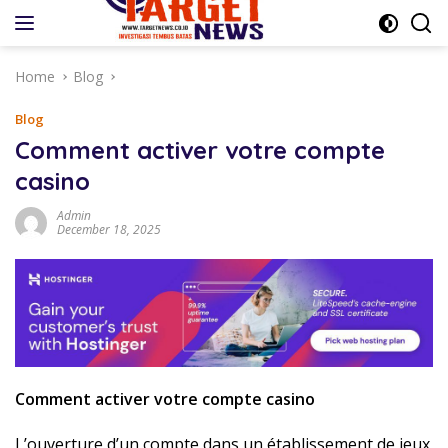
Skip
to
content
Home
Blog
Blog
Comment activer votre compte
casino
Admin
December 18, 2025
Comment activer votre compte casino
L’ouverture d’un compte dans un établissement de jeux