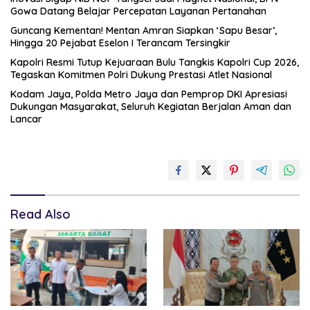
Gowa Datang Belajar Percepatan Layanan Pertanahan
Guncang Kementan! Mentan Amran Siapkan ‘Sapu Besar’,
Hingga 20 Pejabat Eselon I Terancam Tersingkir
Kapolri Resmi Tutup Kejuaraan Bulu Tangkis Kapolri Cup 2026,
Tegaskan Komitmen Polri Dukung Prestasi Atlet Nasional
Kodam Jaya, Polda Metro Jaya dan Pemprop DKI Apresiasi
Dukungan Masyarakat, Seluruh Kegiatan Berjalan Aman dan
Lancar
Read Also