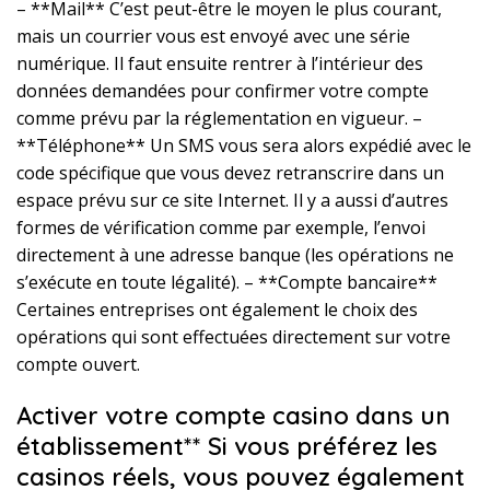
– **Mail** C’est peut-être le moyen le plus courant,
mais un courrier vous est envoyé avec une série
numérique. Il faut ensuite rentrer à l’intérieur des
données demandées pour confirmer votre compte
comme prévu par la réglementation en vigueur. –
**Téléphone** Un SMS vous sera alors expédié avec le
code spécifique que vous devez retranscrire dans un
espace prévu sur ce site Internet. Il y a aussi d’autres
formes de vérification comme par exemple, l’envoi
directement à une adresse banque (les opérations ne
s’exécute en toute légalité). – **Compte bancaire**
Certaines entreprises ont également le choix des
opérations qui sont effectuées directement sur votre
compte ouvert.
Activer votre compte casino dans un
établissement** Si vous préférez les
casinos réels, vous pouvez également