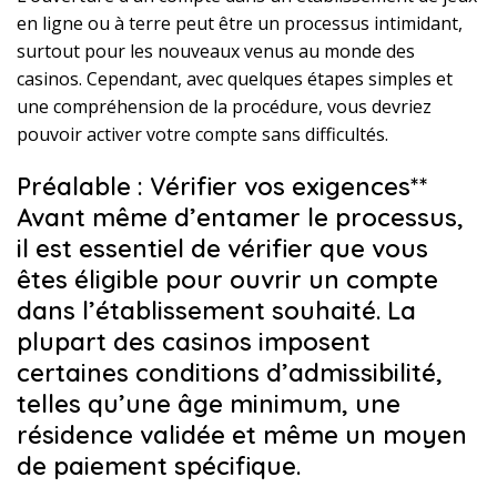
en ligne ou à terre peut être un processus intimidant,
surtout pour les nouveaux venus au monde des
casinos. Cependant, avec quelques étapes simples et
une compréhension de la procédure, vous devriez
pouvoir activer votre compte sans difficultés.
Préalable : Vérifier vos exigences**
Avant même d’entamer le processus,
il est essentiel de vérifier que vous
êtes éligible pour ouvrir un compte
dans l’établissement souhaité. La
plupart des casinos imposent
certaines conditions d’admissibilité,
telles qu’une âge minimum, une
résidence validée et même un moyen
de paiement spécifique.