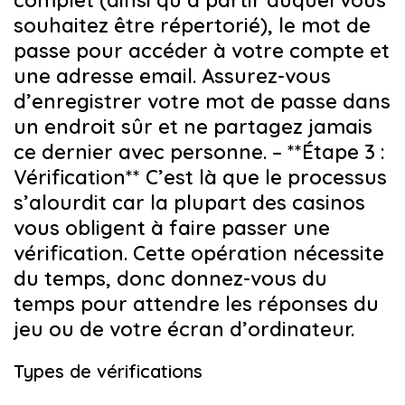
souhaitez être répertorié), le mot de
passe pour accéder à votre compte et
une adresse email. Assurez-vous
d’enregistrer votre mot de passe dans
un endroit sûr et ne partagez jamais
ce dernier avec personne. – **Étape 3 :
Vérification** C’est là que le processus
s’alourdit car la plupart des casinos
vous obligent à faire passer une
vérification. Cette opération nécessite
du temps, donc donnez-vous du
temps pour attendre les réponses du
jeu ou de votre écran d’ordinateur.
Types de vérifications