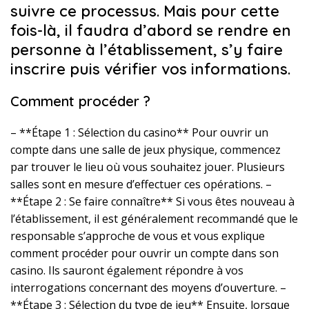
suivre ce processus. Mais pour cette
fois-là, il faudra d’abord se rendre en
personne à l’établissement, s’y faire
inscrire puis vérifier vos informations.
Comment procéder ?
– **Étape 1 : Sélection du casino** Pour ouvrir un
compte dans une salle de jeux physique, commencez
par trouver le lieu où vous souhaitez jouer. Plusieurs
salles sont en mesure d’effectuer ces opérations. –
**Étape 2 : Se faire connaître** Si vous êtes nouveau à
l’établissement, il est généralement recommandé que le
responsable s’approche de vous et vous explique
comment procéder pour ouvrir un compte dans son
casino. Ils sauront également répondre à vos
interrogations concernant des moyens d’ouverture. –
**Étape 3 : Sélection du type de jeu** Ensuite, lorsque