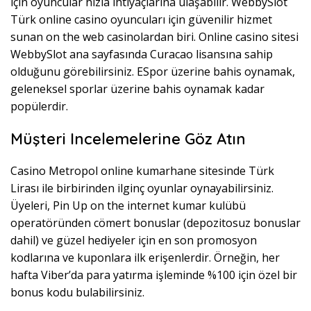
için oyuncular hızla ihtiyaçlarına ulaşabilir. WebbySlot
Türk online casino oyuncuları için güvenilir hizmet
sunan on the web casinolardan biri. Online casino sitesi
WebbySlot ana sayfasında Curacao lisansına sahip
olduğunu görebilirsiniz. ESpor üzerine bahis oynamak,
geleneksel sporlar üzerine bahis oynamak kadar
popülerdir.
Müşteri Incelemelerine Göz Atın
Casino Metropol online kumarhane sitesinde Türk
Lirası ile birbirinden ilginç oyunlar oynayabilirsiniz.
Üyeleri, Pin Up on the internet kumar kulübü
operatöründen cömert bonuslar (depozitosuz bonuslar
dahil) ve güzel hediyeler için en son promosyon
kodlarına ve kuponlara ilk erişenlerdir. Örneğin, her
hafta Viber’da para yatırma işleminde %100 için özel bir
bonus kodu bulabilirsiniz.