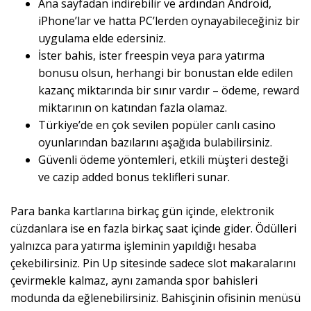
Ana sayfadan indirebilir ve ardından Android,
iPhone’lar ve hatta PC’lerden oynayabileceğiniz bir
uygulama elde edersiniz.
İster bahis, ister freespin veya para yatırma
bonusu olsun, herhangi bir bonustan elde edilen
kazanç miktarında bir sınır vardır – ödeme, reward
miktarının on katından fazla olamaz.
Türkiye’de en çok sevilen popüler canlı casino
oyunlarından bazılarını aşağıda bulabilirsiniz.
Güvenli ödeme yöntemleri, etkili müşteri desteği
ve cazip added bonus teklifleri sunar.
Para banka kartlarına birkaç gün içinde, elektronik
cüzdanlara ise en fazla birkaç saat içinde gider. Ödülleri
yalnızca para yatırma işleminin yapıldığı hesaba
çekebilirsiniz. Pin Up sitesinde sadece slot makaralarını
çevirmekle kalmaz, aynı zamanda spor bahisleri
modunda da eğlenebilirsiniz. Bahisçinin ofisinin menüsü