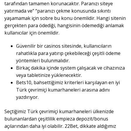
tarafından tamamen korunacaktır. Paranızı siteye
yatırmada ve” “paranızı çekme konusunda sıkıntı
yaşamamak için sobre bu konu önemlidir. Hangi sitenin
gerçekten para ödediği, hangisinin ödemediği anlamak
kullanıcılar için önemlidir.
Güvenilir bir casinos sitesinde, kullanıcıların
rahatlıkla para yatırıp çekebileceği çeşitli ödeme
yöntemleri bulunmalıdır.
Birkaç dakika içinde system çalışacak ve cihazınıza
veya tabletinize yüklenecektir.
Bets10, bahsettiğimiz kriterleri karşılayan en iyi
Türk çevrimiçi kumarhaneleri arasına adını
yazdırıyor.
Seçtiğimiz Türk çevrimiçi kumarhaneleri ülkenizde
bulunanlardan çeşitlilik empieza depozit/bonus
açılarından daha iyi olabilir. 22Bet, dikkate aldığımız