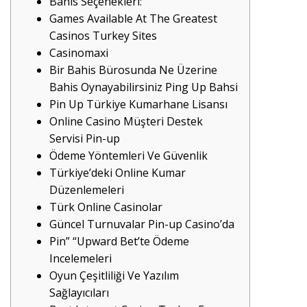
Bahis Seçenekleri:
Games Available At The Greatest
Casinos Turkey Sites
Casinomaxi
Bir Bahis Bürosunda Ne Üzerine
Bahis Oynayabilirsiniz Ping Up Bahsi
Pin Up Türkiye Kumarhane Lisansı
Online Casino Müşteri Destek
Servisi Pin-up
Ödeme Yöntemleri Ve Güvenlik
Türkiye’deki Online Kumar
Düzenlemeleri
Türk Online Casinolar
Güncel Turnuvalar Pin-up Casino’da
Pin” “Upward Bet’te Ödeme
Incelemeleri
Oyun Çeşitliliği Ve Yazılım
Sağlayıcıları