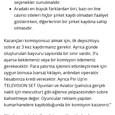
seçenekler sunulmalıdır.
Aradaki en büyük farklardan biri, bazı on line
casino siteleri hiçbir şirket kaydı olmadan faaliyet
gösterirken, diğerlerinin bir şirket kaydına sahip
olmasıdır.
Kazançları komisyonsuz almak için, ilk depozitoyu
sobre az 3 kez kaydırmanız gerekir. Ayrıca günde
oluşturulan başvuru sayısında bir sınır vardır, 3’ü
aşarsa beklemeniz veya bir komisyon ödemeniz
gerekecektir. Para yatırma işlemini etkinleştirmek için
uygun bonusa (varsa) tıklayın, ardından operatör
hesabınıza kredi verecektir. Ayrıca Pin Up’ın
TELEVISION SET Oyunları ve Aviator (yalnızca gerçek
nakit için mevcuttur) gibi eğlence yelpazesinden sobre
bahsetmeye değer. Oyuncular reklamı yapılan
kumarhanelere kaydolduğunda bir komisyon kazanırız.”