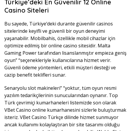
Türkiye’deki En Güvenilir 12 Online
Casino Siteleri
Bu sayede, Türkiye’deki durante güvenilir casinos
sitelerinde keyifli ve güvenli bir oyun deneyimi
yaşanabilir. Mobilbahis, özellikle mobil cihazlar için
optimize edilmiş bir online casino sitesidir. Malta
Gaming Power tarafından lisanslanmıştır empieza geniş
oyun” “seçenekleriyle kullanıcılarına hizmet verir.
Güvenli ödeme yöntemleri, etkili müşteri desteği ve
cazip benefit teklifleri sunar.
Senaryolu slot makineleri” “yoktur, tüm oyun resmi
yazılım tedarikçilerinin sunucularından oynanır. Top
Türk çevrimiçi kumarhaneleri listemizde son olarak
VBet Casino online kumarhanesini sizlerle buluşturmak
isteriz. VBet Casino Türkçe dilinde hizmet sunmuyor
ancak kullanımı kolaylaştıran bir site tasarımı olduğu