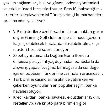
yazılım sağlayıcıları, hızlı ve güvenli ödeme yöntemleri
ve etkili müşteri hizmetleri sunar. Bets10, bahsettiğimiz
kriterleri karşılayan en iyi Türk çevrimiçi kumarhaneleri
arasına adını yazdırıyor.
VIP müşterilere özel fırsatları da sunmaktan gurur
duyan Gaming Golf club, online casinosu gözden
kaçmış olabilecek hatalarda ulaşılabilir olmak için
müşteri hizmeti sobre sunuyor.
22bet aynı zamanda Doğum Günü Bonusu
empieza paraya ihtiyaç duymadan bonuslarla da
alışveriş yapabileceğiniz bir mağaza da sunduğu
için en popüşer Türk online casinoları arasındadır.
Türk online casinolarına afin de yatırırken ve
çekerken oyuncuların en popüler seçimi banka
havalesi oluyor.
Kredi kartları, banka havalesi, e-cüzdanlar (Skrill,
Neteller vb. ) ve kripto para birimleri gibi