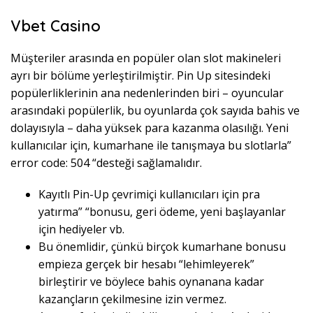
Vbet Casino
Müşteriler arasında en popüler olan slot makineleri
ayrı bir bölüme yerleştirilmiştir. Pin Up sitesindeki
popülerliklerinin ana nedenlerinden biri – oyuncular
arasındaki popülerlik, bu oyunlarda çok sayıda bahis ve
dolayısıyla – daha yüksek para kazanma olasılığı. Yeni
kullanıcılar için, kumarhane ile tanışmaya bu slotlarla”
error code: 504 “desteği sağlamalıdır.
Kayıtlı Pin-Up çevrimiçi kullanıcıları için pra
yatırma” “bonusu, geri ödeme, yeni başlayanlar
için hediyeler vb.
Bu önemlidir, çünkü birçok kumarhane bonusu
empieza gerçek bir hesabı “lehimleyerek”
birleştirir ve böylece bahis oynanana kadar
kazançların çekilmesine izin vermez.