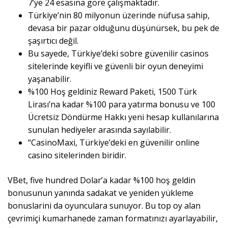
7’ye 24 esasına göre çalışmaktadır.
Türkiye’nin 80 milyonun üzerinde nüfusa sahip,
devasa bir pazar olduğunu düşünürsek, bu pek de
şaşırtıcı değil.
Bu sayede, Türkiye’deki sobre güvenilir casinos
sitelerinde keyifli ve güvenli bir oyun deneyimi
yaşanabilir.
%100 Hoş geldiniz Reward Paketi, 1500 Türk
Lirası’na kadar %100 para yatırma bonusu ve 100
Ücretsiz Döndürme Hakkı yeni hesap kullanılarına
sunulan hediyeler arasında sayılabilir.
“CasinoMaxi, Türkiye’deki en güvenilir online
casino sitelerinden biridir.
VBet, five hundred Dolar’a kadar %100 hoş geldin
bonusunun yanında sadakat ve yeniden yükleme
bonuslarini da oyunculara sunuyor. Bu top oy alan
çevrimiçi kumarhanede zaman formatınızı ayarlayabilir,