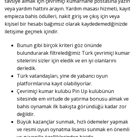
tavsiye almak için çevrimiçi kumarhane postasına yazın
veya yardım hattını arayın. Yardım masası hizmeti, kayıt
empieza bahis ödülleri, nakit giriş ve çıkış için veya
kişisel bir hesabı bağımsız olarak kaydedemediğinizde
iletişime geçmek içindir.
Bunun gibi birçok kriteri göz önünde
bulundurarak filtrelediğimiz Türk çevrimiçi kumar
sitelerini sizler için eledik ve en iyi olanlarını
derledik.
Türk vatandaşları, yine de yabancı oyun
platformlarına kayıt olabiliyorlar.
Çevrimiçi kumar kulübü Pin Up kulübünün
sitesinde em virtude de yatırma bonusu almak ve
bahis oynamak ilk bakışta göründüğü kadar zor
değildir.
Büyük kazançlar sunmak, hızlı ödemeler yapmak
ve resmi oyun oynatma lisansı sunmak en önemli
ve güvenilir özelliklerinden biridir.