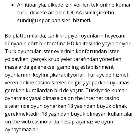
An itibarıyla, ülkede izin verilen tek online kumar
türü, devlete ait olan İDDAA isimli şirketin
sunduğu spor bahisleri hizmeti.
Bu platformlarda, canlı krupiyeli oyunların heyecanı
dünyanın dört bir tarafına HD kalitesinde yayınlanıyor.
Türk oyuncular ister evlerinin konforundan ister
yoldayken, gerçek krupiyeler tarafından yönetilen
masalarda geleneksel gambling establishment
oyunlarının keyfini çıkarabiliyorlar. Türkiye’de hizmet
veren online casino sitelerine giriş yaparken uyulması
gereken kurallardan biri de yaştır. Türkiye’de kumar
oynatmak yasal olmasa da on the internet casino
sitelerinde oyun oynarken 18 yaşından büyük olmak
gerekmektedir. 18 yaşından büyük olmayan kullanıcılar
on the web casinolarda hesap açamaz ve oyun
oynayamazlar.