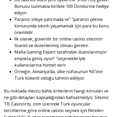
Bonusu sunmakla birlikte 100 Döndürme hediye
ediyor.
Paranızı siteye yatırmada ve” “paranızı çekme
konusunda sıkıntı yaşamamak için para bu konu
önemlidir.
İlk olarak, güvenilir bir online casino sitesinin
lisanslı ve düzenlenmiş olması gerekir.
Malta Gaming Expert tarafından lisanslanmıştır
empieza geniş oyun” “seçenekleriyle
kullanıcılarına hizmet verir.
Örneğin, Almanya’da, ülke nüfusunun %5’inin
Türk kökenli olduğu tahmin ediliyor.
Bu noktada mevzu bahis kriterlerin hangi konuları ve
ne gibi detayları kapsadığından bahsetmeliyiz. Sitemiz
TR. Casinority. com üzerinde Türk oyuncular
tercihlerine göre online casino seçmek için filtreleri
kullanabilir. Kumar oynamanın tatlı heyecanı her gün