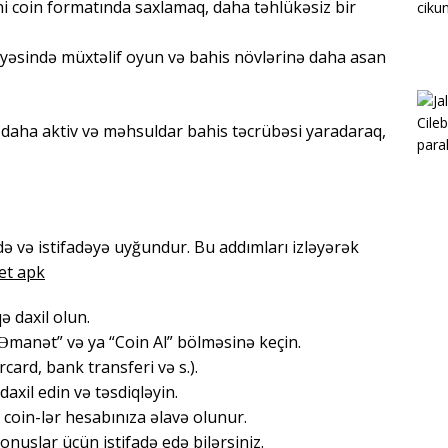
ni coin formatında saxlamaq, daha təhlükəsiz bir
yəsində müxtəlif oyun və bahis növlərinə daha asan
 daha aktiv və məhsuldar bahis təcrübəsi yaradaraq,
ə və istifadəyə uyğundur. Bu addımları izləyərək
et apk
ə daxil olun.
Əmanət” və ya “Coin Al” bölməsinə keçin.
card, bank transferi və s.).
axil edin və təsdiqləyin.
coin-lər hesabınıza əlavə olunur.
onuslar üçün istifadə edə bilərsiniz.