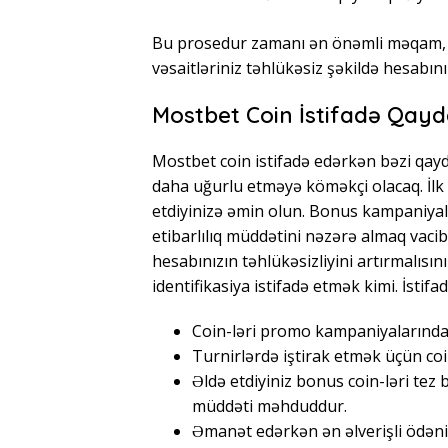
Bu prosedur zamanı ən önəmli məqam, dü
vəsaitləriniz təhlükəsiz şəkildə hesabını
Mostbet Coin İstifadə Qayda
Mostbet coin istifadə edərkən bəzi qayd
daha uğurlu etməyə köməkçi olacaq. İlk 
etdiyinizə əmin olun. Bonus kampaniya
etibarlılıq müddətini nəzərə almaq vacib
hesabınızın təhlükəsizliyini artırmalısın
identifikasiya istifadə etmək kimi. İstif
Coin-ləri promo kampaniyalarında
Turnirlərdə iştirak etmək üçün coin
Əldə etdiyiniz bonus coin-ləri tez 
müddəti məhduddur.
Əmanət edərkən ən əlverişli ödən