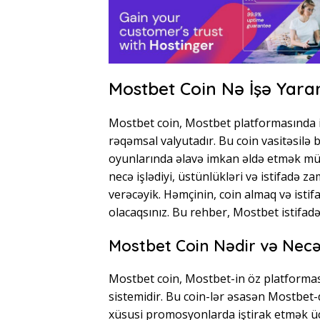
Mostbet Coin Nə İşə Yarar
Mostbet coin, Mostbet platformasında i
rəqəmsal valyutadır. Bu coin vasitəsil
oyunlarında əlavə imkan əldə etmək m
necə işlədiyi, üstünlükləri və istifadə z
verəcəyik. Həmçinin, coin almaq və isti
olacaqsınız. Bu rehber, Mostbet istifadə
Mostbet Coin Nədir və Necə 
Mostbet coin, Mostbet-in öz platformasın
sistemidir. Bu coin-lər əsasən Mostbet-
xüsusi promosyonlarda iştirak etmək üçü