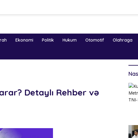
erah
Ekonomi
Politik
Hukum
Otomotif
Olahraga
Nas
arar? Detaylı Rehber və