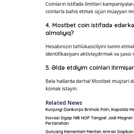
Coinların istifadə limitləri kampaniyala
coinlərlə bahis etmək üçün müəyyən min
4. Mostbet coin istifadə edərkən
almalıyıq?
Hesabınızın təhlükəsizliyini təmin etmə
identifikasiyanı aktivləşdirmək və şəxsi
5. Əldə etdiyim coinləri itirmi
Belə hallarda dərhal Mostbet müştəri dəs
kömək istəyin.
Related News
Kunjungi Dankorps Brimob Polri, Kapolda M
Inovasi Sigap NIB NOP Tangsel Jadi Magne
Pertanahan
Guncang Kementan! Mentan Amran Siapkan ‘