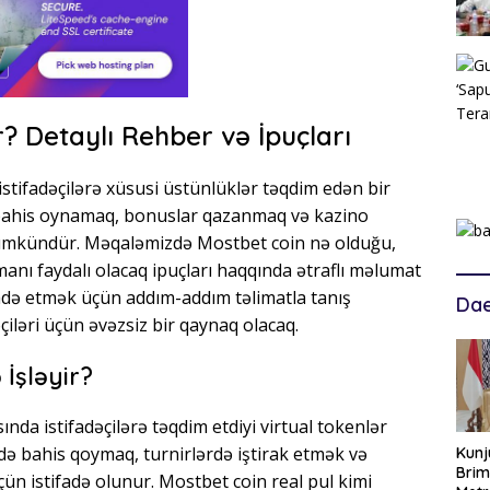
? Detaylı Rehber və İpuçları
stifadəçilərə xüsusi üstünlüklər təqdim edən bir
ə bahis oynamaq, bonuslar qazanmaq və kazino
ümkündür. Məqaləmizdə Mostbet coin nə olduğu,
amanı faydalı olacaq ipuçları haqqında ətraflı məlumat
fadə etmək üçün addım-addım təlimatla tanış
Dae
çiləri üçün əvəzsiz bir qaynaq olacaq.
İşləyir?
da istifadəçilərə təqdim etdiyi virtual tokenlər
də bahis qoymaq, turnirlərdə iştirak etmək və
Kunj
Brim
n istifadə olunur. Mostbet coin real pul kimi