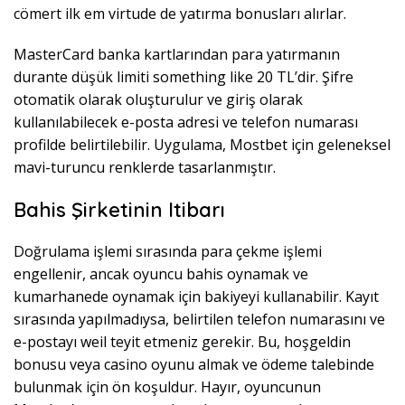
cömert ilk em virtude de yatırma bonusları alırlar.
MasterCard banka kartlarından para yatırmanın
durante düşük limiti something like 20 TL’dir. Şifre
otomatik olarak oluşturulur ve giriş olarak
kullanılabilecek e-posta adresi ve telefon numarası
profilde belirtilebilir. Uygulama, Mostbet için geleneksel
mavi-turuncu renklerde tasarlanmıştır.
Bahis Şirketinin Itibarı
Doğrulama işlemi sırasında para çekme işlemi
engellenir, ancak oyuncu bahis oynamak ve
kumarhanede oynamak için bakiyeyi kullanabilir. Kayıt
sırasında yapılmadıysa, belirtilen telefon numarasını ve
e-postayı weil teyit etmeniz gerekir. Bu, hoşgeldin
bonusu veya casino oyunu almak ve ödeme talebinde
bulunmak için ön koşuldur. Hayır, oyuncunun