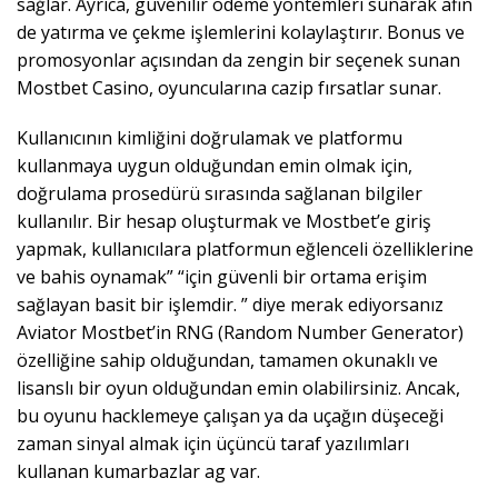
sağlar. Ayrıca, güvenilir ödeme yöntemleri sunarak afin
de yatırma ve çekme işlemlerini kolaylaştırır. Bonus ve
promosyonlar açısından da zengin bir seçenek sunan
Mostbet Casino, oyuncularına cazip fırsatlar sunar.
Kullanıcının kimliğini doğrulamak ve platformu
kullanmaya uygun olduğundan emin olmak için,
doğrulama prosedürü sırasında sağlanan bilgiler
kullanılır. Bir hesap oluşturmak ve Mostbet’e giriş
yapmak, kullanıcılara platformun eğlenceli özelliklerine
ve bahis oynamak” “için güvenli bir ortama erişim
sağlayan basit bir işlemdir. ” diye merak ediyorsanız
Aviator Mostbet’in RNG (Random Number Generator)
özelliğine sahip olduğundan, tamamen okunaklı ve
lisanslı bir oyun olduğundan emin olabilirsiniz. Ancak,
bu oyunu hacklemeye çalışan ya da uçağın düşeceği
zaman sinyal almak için üçüncü taraf yazılımları
kullanan kumarbazlar ag var.