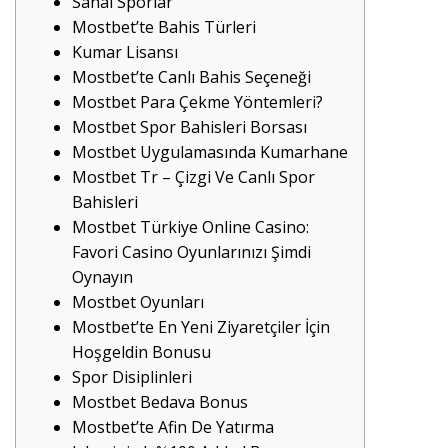
Sanal Sporlar
Mostbet’te Bahis Türleri
Kumar Lisansı
Mostbet’te Canlı Bahis Seçeneği
Mostbet Para Çekme Yöntemleri?
Mostbet Spor Bahisleri Borsası
Mostbet Uygulamasında Kumarhane
Mostbet Tr – Çizgi Ve Canlı Spor
Bahisleri
Mostbet Türkiye Online Casino:
Favori Casino Oyunlarınızı Şimdi
Oynayın
Mostbet Oyunları
Mostbet’te En Yeni Ziyaretçiler İçin
Hoşgeldin Bonusu
Spor Disiplinleri
Mostbet Bedava Bonus
Mostbet’te Afin De Yatırma