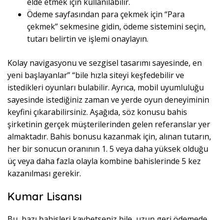
elde etmek için kullanılabilir.
Ödeme sayfasından para çekmek için “Para
çekmek” sekmesine gidin, ödeme sistemini seçin,
tutarı belirtin ve işlemi onaylayın.
Kolay navigasyonu ve sezgisel tasarımı sayesinde, en
yeni başlayanlar” “bile hızla siteyi keşfedebilir ve
istedikleri oyunları bulabilir. Ayrıca, mobil uyumluluğu
sayesinde istediğiniz zaman ve yerde oyun deneyiminin
keyfini çıkarabilirsiniz. Aşağıda, söz konusu bahis
şirketinin gerçek müşterilerinden gelen referanslar yer
almaktadır. Bahis bonusu kazanmak için, alınan tutarın,
her bir sonucun oranının 1. 5 veya daha yüksek olduğu
üç veya daha fazla olayla kombine bahislerinde 5 kez
kazanılması gerekir.
Kumar Lisansı
Bu, bazı bahisleri kaybetseniz bile, uzun geri ödemede