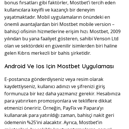
bonus fırsatları gibi faktörler, Mostbet’i tercih eden
kullanıcılara keyifli ve kazançlı bir deneyim
yaşatmaktadır. Mobil uygulamaların önündeki en
önemli avantajlardan biri Mostbet mobile version –
bahisçi ofisinin hizmetlerine erişim hızı. Mostbet, 2009
yılından bu yana faaliyet gösteren, sahibi Venson Ltd
olan ve sektördeki en güvenilir isimlerden biri haline
gelen Kıbrıs merkezli bir bahis şirketidir.
Android Ve Ios Için Mostbet Uygulaması
E-postanıza gönderdiyseniz veya resim olarak
kaydettiyseniz, kullanıcı adınızı ve şifrenizi giriş
formunuza bir kez daha yazmanız gerekir. Hesabınıza
para yatırırken promosyonlara ve tekliflere dikkat
etmenizi öneririz. Örneğin, PayFix ve Papara’yı
kullanarak para yatırıldığı zaman, bahisçi nakit geri
ödemenin %25’ini alacaktır. Ayrıca, Mostbet’in