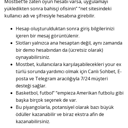
Mostbet’te zaten oyun hesabı varsa, uygulamayı
yükledikten sonra bahisçi ofisinin” “net sitesindeki
kullanıcı adı ve şifresiyle hesabına girebilir.
Hesap oluşturulduktan sonra giriş bilgilerinizi
içeren bir mesaj görüntülenir.
Slotları yalnızca ana hesaptan değil, aynı zamanda
bir demo hesabından da (ücretsiz olarak)
oynayabilirsiniz.
Mostbet, kullanıcılara karşılaşabilecekleri your ex
türlü sorunda yardımcı olmak için Canlı Sohbet, E-
posta ve Telegram aracılığıyla 7/24 müşteri
desteği sağlar.
Basketbol, ​​futbol” “empieza Amerikan futbolu gibi
başka birçok seçenek de var.
Bu piyangolarla, potansiyel olarak bazı büyük
ödüller kazanabilir ve biraz ekstra afin de
kazanabilirsiniz.