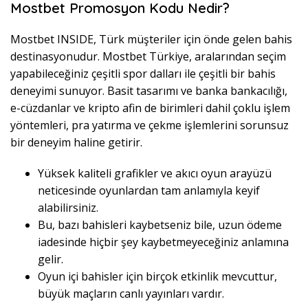
Mostbet Promosyon Kodu Nedir?
Mostbet INSIDE, Türk müşteriler için önde gelen bahis
destinasyonudur. Mostbet Türkiye, aralarından seçim
yapabileceğiniz çeşitli spor dalları ile çeşitli bir bahis
deneyimi sunuyor. Basit tasarımı ve banka bankacılığı,
e-cüzdanlar ve kripto afin de birimleri dahil çoklu işlem
yöntemleri, pra yatırma ve çekme işlemlerini sorunsuz
bir deneyim haline getirir.
Yüksek kaliteli grafikler ve akıcı oyun arayüzü
neticesinde oyunlardan tam anlamıyla keyif
alabilirsiniz.
Bu, bazı bahisleri kaybetseniz bile, uzun ödeme
iadesinde hiçbir şey kaybetmeyeceğiniz anlamına
gelir.
Oyun içi bahisler için birçok etkinlik mevcuttur,
büyük maçların canlı yayınları vardır.