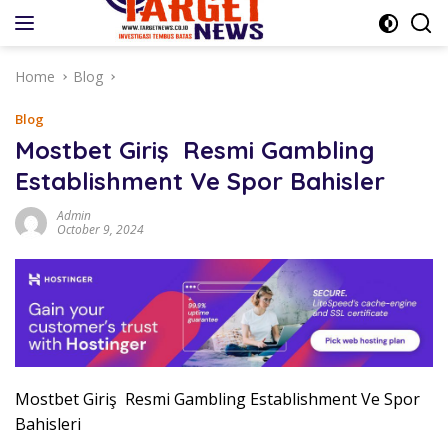
Skip
to
content
Home
Blog
Blog
Mostbet Giriş ️ Resmi Gambling
Establishment Ve Spor Bahisler
Admin
October 9, 2024
Mostbet Giriş ️ Resmi Gambling Establishment Ve Spor
Bahisleri