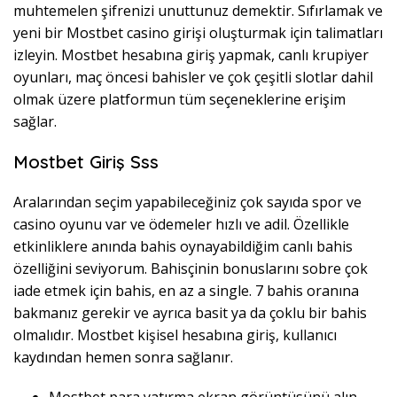
muhtemelen şifrenizi unuttunuz demektir. Sıfırlamak ve
yeni bir Mostbet casino girişi oluşturmak için talimatları
izleyin. Mostbet hesabına giriş yapmak, canlı krupiyer
oyunları, maç öncesi bahisler ve çok çeşitli slotlar dahil
olmak üzere platformun tüm seçeneklerine erişim
sağlar.
Mostbet Giriş Sss
Aralarından seçim yapabileceğiniz çok sayıda spor ve
casino oyunu var ve ödemeler hızlı ve adil. Özellikle
etkinliklere anında bahis oynayabildiğim canlı bahis
özelliğini seviyorum. Bahisçinin bonuslarını sobre çok
iade etmek için bahis, en az a single. 7 bahis oranına
bakmanız gerekir ve ayrıca basit ya da çoklu bir bahis
olmalıdır. Mostbet kişisel hesabına giriş, kullanıcı
kaydından hemen sonra sağlanır.
Mostbet para yatırma ekran görüntüsünü alın