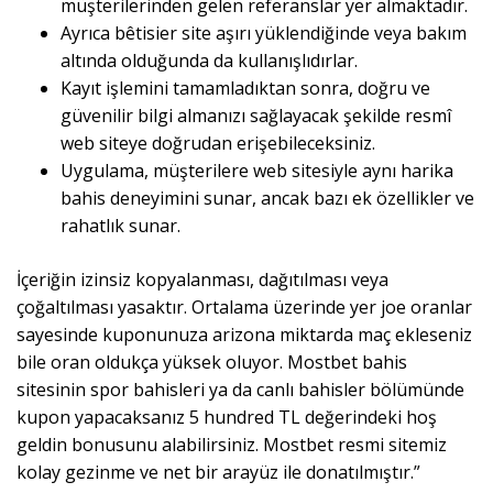
müşterilerinden gelen referanslar yer almaktadır.
Ayrıca bêtisier site aşırı yüklendiğinde veya bakım
altında olduğunda da kullanışlıdırlar.
Kayıt işlemini tamamladıktan sonra, doğru ve
güvenilir bilgi almanızı sağlayacak şekilde resmî
web siteye doğrudan erişebileceksiniz.
Uygulama, müşterilere web sitesiyle aynı harika
bahis deneyimini sunar, ancak bazı ek özellikler ve
rahatlık sunar.
İçeriğin izinsiz kopyalanması, dağıtılması veya
çoğaltılması yasaktır. Ortalama üzerinde yer joe oranlar
sayesinde kuponunuza arizona miktarda maç ekleseniz
bile oran oldukça yüksek oluyor. Mostbet bahis
sitesinin spor bahisleri ya da canlı bahisler bölümünde
kupon yapacaksanız 5 hundred TL değerindeki hoş
geldin bonusunu alabilirsiniz. Mostbet resmi sitemiz
kolay gezinme ve net bir arayüz ile donatılmıştır.”