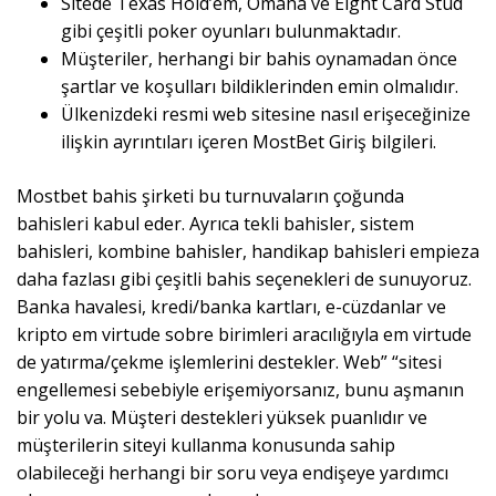
Sitede Texas Hold’em, Omaha ve Eight Card Stud
gibi çeşitli poker oyunları bulunmaktadır.
Müşteriler, herhangi bir bahis oynamadan önce
şartlar ve koşulları bildiklerinden emin olmalıdır.
Ülkenizdeki resmi web sitesine nasıl erişeceğinize
ilişkin ayrıntıları içeren MostBet Giriş bilgileri.
Mostbet bahis şirketi bu turnuvaların çoğunda
bahisleri kabul eder. Ayrıca tekli bahisler, sistem
bahisleri, kombine bahisler, handikap bahisleri empieza
daha fazlası gibi çeşitli bahis seçenekleri de sunuyoruz.
Banka havalesi, kredi/banka kartları, e-cüzdanlar ve
kripto em virtude sobre birimleri aracılığıyla em virtude
de yatırma/çekme işlemlerini destekler. Web” “sitesi
engellemesi sebebiyle erişemiyorsanız, bunu aşmanın
bir yolu va. Müşteri destekleri yüksek puanlıdır ve
müşterilerin siteyi kullanma konusunda sahip
olabileceği herhangi bir soru veya endişeye yardımcı