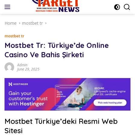
Skip
to
content
Home
mostbet tr
mostbet tr
Mostbet Tr: Türkiye’de Online
Casino Ve Bahis Şirketi
Admin
June 29, 2025
Mostbet Türkiye’deki Resmi Web
Sitesi