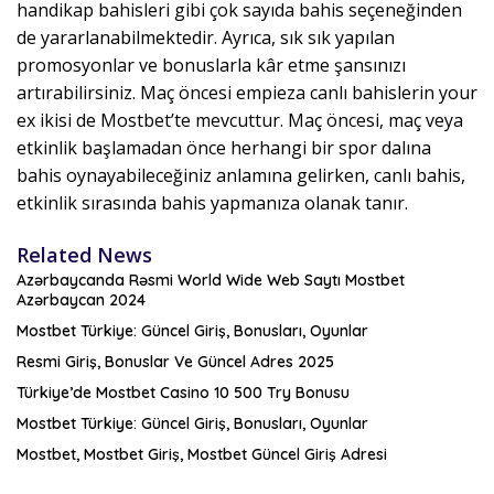
handikap bahisleri gibi çok sayıda bahis seçeneğinden
de yararlanabilmektedir. Ayrıca, sık sık yapılan
promosyonlar ve bonuslarla kâr etme şansınızı
artırabilirsiniz. Maç öncesi empieza canlı bahislerin your
ex ikisi de Mostbet’te mevcuttur. Maç öncesi, maç veya
etkinlik başlamadan önce herhangi bir spor dalına
bahis oynayabileceğiniz anlamına gelirken, canlı bahis,
etkinlik sırasında bahis yapmanıza olanak tanır.
Related News
Azərbaycanda Rəsmi World Wide Web Saytı Mostbet
Azərbaycan 2024
Mostbet Türkiye: Güncel Giriş, Bonusları, Oyunlar
Resmi Giriş, Bonuslar Ve Güncel Adres 2025
Türkiye’de Mostbet Casino 10 500 Try Bonusu
Mostbet Türkiye: Güncel Giriş, Bonusları, Oyunlar
Mostbet, Mostbet Giriş, Mostbet Güncel Giriş Adresi