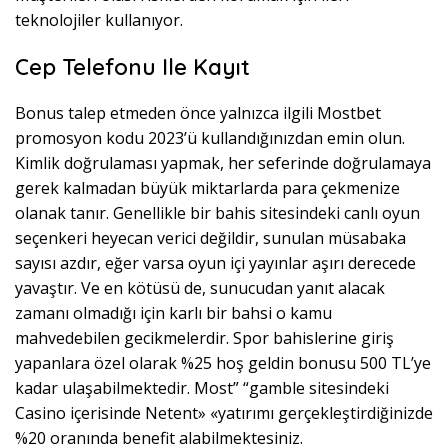
teknolojiler kullanıyor.
Cep Telefonu Ile Kayıt
Bonus talep etmeden önce yalnızca ilgili Mostbet
promosyon kodu 2023’ü kullandığınızdan emin olun.
Kimlik doğrulaması yapmak, her seferinde doğrulamaya
gerek kalmadan büyük miktarlarda para çekmenize
olanak tanır. Genellikle bir bahis sitesindeki canlı oyun
seçenkeri heyecan verici değildir, sunulan müsabaka
sayısı azdır, eğer varsa oyun içi yayınlar aşırı derecede
yavaştır. Ve en kötüsü de, sunucudan yanıt alacak
zamanı olmadığı için karlı bir bahsi o kamu
mahvedebilen gecikmelerdir. Spor bahislerine giriş
yapanlara özel olarak %25 hoş geldin bonusu 500 TL’ye
kadar ulaşabilmektedir. Most” “gamble sitesindeki
Casino içerisinde Netent» «yatırımı gerçekleştirdiğinizde
%20 oranında benefit alabilmektesiniz.