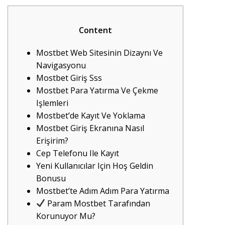
Content
Mostbet Web Sitesinin Dizaynı Ve
Navigasyonu
Mostbet Giriş Sss
Mostbet Para Yatırma Ve Çekme
Işlemleri
Mostbet’de Kayıt Ve Yoklama
Mostbet Giriş Ekranına Nasıl
Erişirim?
Cep Telefonu Ile Kayıt
Yeni Kullanıcılar Için Hoş Geldin
Bonusu
Mostbet’te Adım Adım Para Yatırma
Param Mostbet Tarafından
Korunuyor Mu?