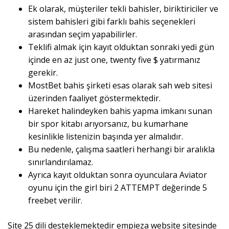
Ek olarak, müşteriler tekli bahisler, biriktiriciler ve
sistem bahisleri gibi farklı bahis seçenekleri
arasından seçim yapabilirler.
Teklifi almak için kayıt olduktan sonraki yedi gün
içinde en az just one, twenty five $ yatırmanız
gerekir.
MostBet bahis şirketi esas olarak sah web sitesi
üzerinden faaliyet göstermektedir.
Hareket halindeyken bahis yapma imkanı sunan
bir spor kitabı arıyorsanız, bu kumarhane
kesinlikle listenizin başında yer almalıdır.
Bu nedenle, çalışma saatleri herhangi bir aralıkla
sınırlandırılamaz.
Ayrıca kayıt olduktan sonra oyunculara Aviator
oyunu için the girl biri 2 ATTEMPT değerinde 5
freebet verilir.
Site 25 dili desteklemektedir empieza website sitesinde