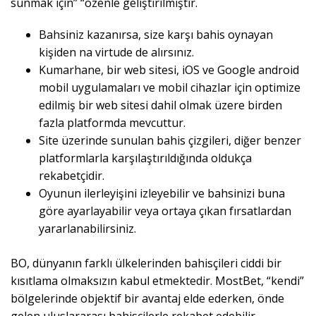
sunmak için” “özenle geliştirilmiştir.
Bahsiniz kazanırsa, size karşı bahis oynayan
kişiden na virtude de alırsınız.
Kumarhane, bir web sitesi, iOS ve Google android
mobil uygulamaları ve mobil cihazlar için optimize
edilmiş bir web sitesi dahil olmak üzere birden
fazla platformda mevcuttur.
Site üzerinde sunulan bahis çizgileri, diğer benzer
platformlarla karşılaştırıldığında oldukça
rekabetçidir.
Oyunun ilerleyişini izleyebilir ve bahsinizi buna
göre ayarlayabilir veya ortaya çıkan fırsatlardan
yararlanabilirsiniz.
BO, dünyanın farklı ülkelerinden bahisçileri ciddi bir
kısıtlama olmaksızın kabul etmektedir. MostBet, “kendi”
bölgelerinde objektif bir avantaj elde ederken, önde
gelen uluslararası bahisçilerle rekabet edebilir.