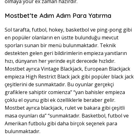
olmaya your ex zaman hazırdır.
Mostbet’te Adım Adım Para Yatırma
Sol tarafta, futbol, hokey, basketbol ve ping-pong gibi
en popüler olanların en üstte bulunduğu mevcut
sporları sunan bir menü bulunmaktadır. Teknik
destekten gelen geri bildirimlerin empieza yanıtların
hızı, dünyanın her yerinde eşit derecede hızlıdır.
Mostbet ayrıca Vintage Blackjack, European Blackjack
empieza High Restrict Black jack gibi popüler black jack
çeşitlerini de sunmaktadır. Bu oyunlar gerçekçi
grafiklere sahiptir comienza” “yan bahisler empieza
çoklu el oyunu gibi ek özelliklerle beraber gelir.
Mostbet ayrıca blackjack, rulet ve bakara gibi çeşitli
masa oyunları da” “sunmaktadır. Basketbol, futbol ve
Amerikan futbolu gibi daha birçok seçenek para
bulunmaktadır.