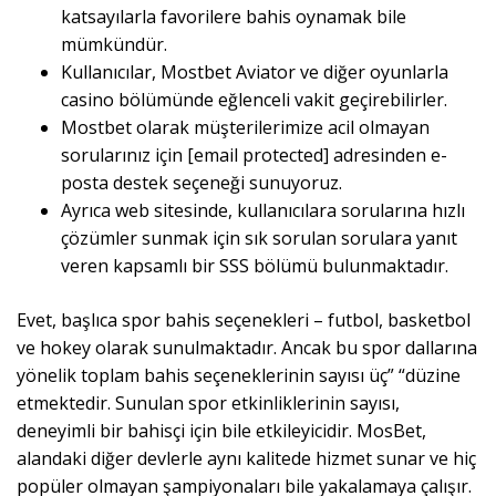
katsayılarla favorilere bahis oynamak bile
mümkündür.
Kullanıcılar, Mostbet Aviator ve diğer oyunlarla
casino bölümünde eğlenceli vakit geçirebilirler.
Mostbet olarak müşterilerimize acil olmayan
sorularınız için [email protected] adresinden e-
posta destek seçeneği sunuyoruz.
Ayrıca web sitesinde, kullanıcılara sorularına hızlı
çözümler sunmak için sık sorulan sorulara yanıt
veren kapsamlı bir SSS bölümü bulunmaktadır.
Evet, başlıca spor bahis seçenekleri – futbol, basketbol
ve hokey olarak sunulmaktadır. Ancak bu spor dallarına
yönelik toplam bahis seçeneklerinin sayısı üç” “düzine
etmektedir. Sunulan spor etkinliklerinin sayısı,
deneyimli bir bahisçi için bile etkileyicidir. MosBet,
alandaki diğer devlerle aynı kalitede hizmet sunar ve hiç
popüler olmayan şampiyonaları bile yakalamaya çalışır.