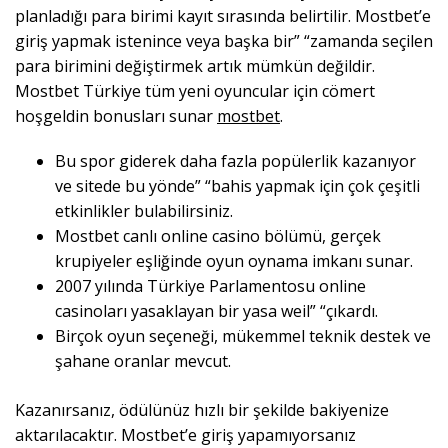
planladığı para birimi kayıt sırasında belirtilir. Mostbet’e
giriş yapmak istenince veya başka bir” “zamanda seçilen
para birimini değiştirmek artık mümkün değildir.
Mostbet Türkiye tüm yeni oyuncular için cömert
hoşgeldin bonusları sunar
mostbet
.
Bu spor giderek daha fazla popülerlik kazanıyor
ve sitede bu yönde” “bahis yapmak için çok çeşitli
etkinlikler bulabilirsiniz.
Mostbet canlı online casino bölümü, gerçek
krupiyeler eşliğinde oyun oynama imkanı sunar.
2007 yılında Türkiye Parlamentosu online
casinoları yasaklayan bir yasa weil” “çıkardı.
Birçok oyun seçeneği, mükemmel teknik destek ve
şahane oranlar mevcut.
Kazanırsanız, ödülünüz hızlı bir şekilde bakiyenize
aktarılacaktır. Mostbet’e giriş yapamıyorsanız