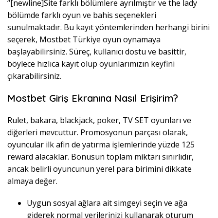
“[newline]Site farklı bölümlere ayrılmıştır ve the lady
bölümde farklı oyun ve bahis seçenekleri
sunulmaktadır. Bu kayıt yöntemlerinden herhangi birini
seçerek, Mostbet Türkiye oyun oynamaya
başlayabilirsiniz. Süreç, kullanıcı dostu ve basittir,
böylece hızlıca kayıt olup oyunlarımızın keyfini
çıkarabilirsiniz.
Mostbet Giriş Ekranına Nasıl Erişirim?
Rulet, bakara, blackjack, poker, TV SET oyunları ve
diğerleri mevcuttur. Promosyonun parçası olarak,
oyuncular ilk afin de yatırma işlemlerinde yüzde 125
reward alacaklar. Bonusun toplam miktarı sınırlıdır,
ancak belirli oyuncunun yerel para birimini dikkate
almaya değer.
Uygun sosyal ağlara ait simgeyi seçin ve ağa
giderek normal verilerinizi kullanarak oturum