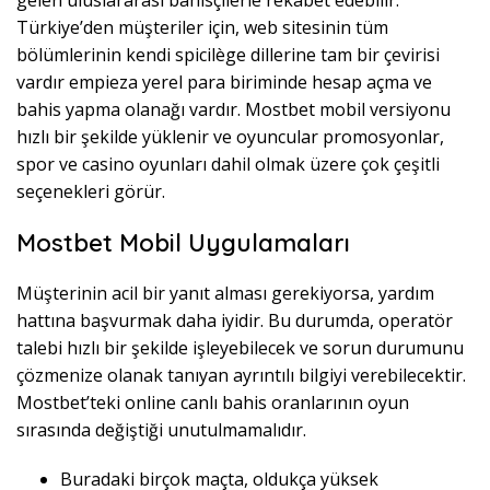
Türkiye’den müşteriler için, web sitesinin tüm
bölümlerinin kendi spicilège dillerine tam bir çevirisi
vardır empieza yerel para biriminde hesap açma ve
bahis yapma olanağı vardır. Mostbet mobil versiyonu
hızlı bir şekilde yüklenir ve oyuncular promosyonlar,
spor ve casino oyunları dahil olmak üzere çok çeşitli
seçenekleri görür.
Mostbet Mobil Uygulamaları
Müşterinin acil bir yanıt alması gerekiyorsa, yardım
hattına başvurmak daha iyidir. Bu durumda, operatör
talebi hızlı bir şekilde işleyebilecek ve sorun durumunu
çözmenize olanak tanıyan ayrıntılı bilgiyi verebilecektir.
Mostbet’teki online canlı bahis oranlarının oyun
sırasında değiştiği unutulmamalıdır.
Buradaki birçok maçta, oldukça yüksek