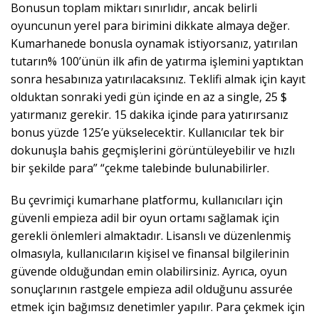
Bonusun toplam miktarı sınırlıdır, ancak belirli
oyuncunun yerel para birimini dikkate almaya değer.
Kumarhanede bonusla oynamak istiyorsanız, yatırılan
tutarın% 100’ünün ilk afin de yatırma işlemini yaptıktan
sonra hesabınıza yatırılacaksınız. Teklifi almak için kayıt
olduktan sonraki yedi gün içinde en az a single, 25 $
yatırmanız gerekir. 15 dakika içinde para yatırırsanız
bonus yüzde 125’e yükselecektir. Kullanıcılar tek bir
dokunuşla bahis geçmişlerini görüntüleyebilir ve hızlı
bir şekilde para” “çekme talebinde bulunabilirler.
Bu çevrimiçi kumarhane platformu, kullanıcıları için
güvenli empieza adil bir oyun ortamı sağlamak için
gerekli önlemleri almaktadır. Lisanslı ve düzenlenmiş
olmasıyla, kullanıcıların kişisel ve finansal bilgilerinin
güvende olduğundan emin olabilirsiniz. Ayrıca, oyun
sonuçlarının rastgele empieza adil olduğunu assurée
etmek için bağımsız denetimler yapılır. Para çekmek için