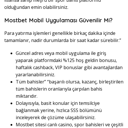
olduğundan emin olabilirsiniz.
Mostbet Mobil Uygulaması Güvenilir Mi?
Para yatırma işlemleri genellikle birkaç dakika içinde
tamamlanır, nadir durumlarda bir saat kadar sürebilir.”
Güncel adres veya mobil uygulama ile giriş
yaparak platformdaki %125 hoş geldin bonusu,
haftalık cashback, VIP bonuslar gibi avantajlardan
yararlanabilirsiniz.
Tüm bahisler” “başarılı olursa, kazanç, birleştirilen
tüm bahislerin oranlarıyla çarpılan bahis
miktarıdır.
Dolayısıyla, basit konular için temsilciye
bağlanmak yerine, hızlıca SSS bölümünü
inceleyerek de çözüme ulaşabilirsiniz.
Mostbet sitesi canlı casino, spor bahisleri ve çeşitli