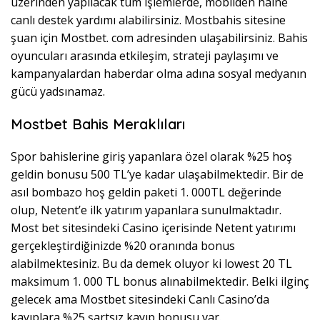
üzerinden yapılacak tüm işlemlerde, mobilden haine
canlı destek yardımı alabilirsiniz. Mostbahis sitesine
şuan için Mostbet. com adresinden ulaşabilirsiniz. Bahis
oyuncuları arasında etkileşim, strateji paylaşımı ve
kampanyalardan haberdar olma adına sosyal medyanın
gücü yadsınamaz.
Mostbet Bahis Meraklıları
Spor bahislerine giriş yapanlara özel olarak %25 hoş
geldin bonusu 500 TL’ye kadar ulaşabilmektedir. Bir de
asıl bombazo hoş geldin paketi 1. 000TL değerinde
olup, Netent’e ilk yatırım yapanlara sunulmaktadır.
Most bet sitesindeki Casino içerisinde Netent yatırımı
gerçekleştirdiğinizde %20 oranında bonus
alabilmektesiniz. Bu da demek oluyor ki lowest 20 TL
maksimum 1. 000 TL bonus alınabilmektedir. Belki ilginç
gelecek ama Mostbet sitesindeki Canlı Casino’da
kayıplara %25 şartsız kayıp bonusu var.