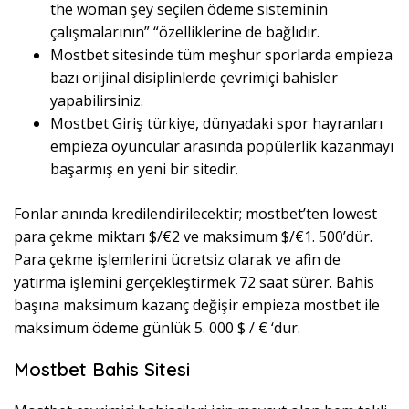
the woman şey seçilen ödeme sisteminin
çalışmalarının” “özelliklerine de bağlıdır.
Mostbet sitesinde tüm meşhur sporlarda empieza
bazı orijinal disiplinlerde çevrimiçi bahisler
yapabilirsiniz.
Mostbet Giriş türkiye, dünyadaki spor hayranları
empieza oyuncular arasında popülerlik kazanmayı
başarmış en yeni bir sitedir.
Fonlar anında kredilendirilecektir; mostbet’ten lowest
para çekme miktarı $/€2 ve maksimum $/€1. 500’dür.
Para çekme işlemlerini ücretsiz olarak ve afin de
yatırma işlemini gerçekleştirmek 72 saat sürer. Bahis
başına maksimum kazanç değişir empieza mostbet ile
maksimum ödeme günlük 5. 000 $ / € ‘dur.
Mostbet Bahis Sitesi