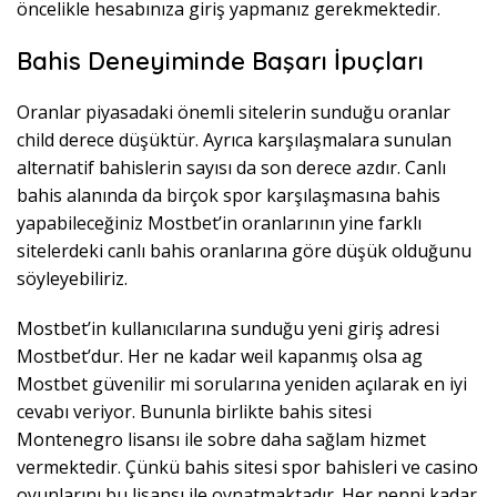
öncelikle hesabınıza giriş yapmanız gerekmektedir.
Bahis Deneyiminde Başarı İpuçları
Oranlar piyasadaki önemli sitelerin sunduğu oranlar
child derece düşüktür. Ayrıca karşılaşmalara sunulan
alternatif bahislerin sayısı da son derece azdır. Canlı
bahis alanında da birçok spor karşılaşmasına bahis
yapabileceğiniz Mostbet’in oranlarının yine farklı
sitelerdeki canlı bahis oranlarına göre düşük olduğunu
söyleyebiliriz.
Mostbet’in kullanıcılarına sunduğu yeni giriş adresi
Mostbet’dur. Her ne kadar weil kapanmış olsa ag
Mostbet güvenilir mi sorularına yeniden açılarak en iyi
cevabı veriyor. Bununla birlikte bahis sitesi
Montenegro lisansı ile sobre daha sağlam hizmet
vermektedir. Çünkü bahis sitesi spor bahisleri ve casino
oyunlarını bu lisansı ile oynatmaktadır. Her nenni kadar