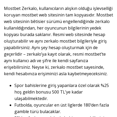
Mostbet Zerkalo, kullanıcıların alışkın olduğu işlevselliği
koruyan mostbet web sitesinin tam kopyasıdır. Mostbet
web sitesinin bêtisier sürümü engellendiğinde zerkalo
kullanıldığından, her oyuncunun bilgilerinin yedek
kopyası burada saklanır. Resmi web sitesinde hesap
oluşturabilir ve aynı zerkalo mostbet bilgileriyle giriş
yapabilirsiniz. Aynı şey hesap oluşturmak için de
geçerlidir – zerkalo’ya kayıt olarak, resmi mostbet’te
aynı kullanıcı adı ve şifre ile kendi sayfanıza
erişebilirsiniz. Neyse ki, zerkalo mostbet sayesinde,
kendi hesabınıza erişiminizi asla kaybetmeyeceksiniz.
Spor bahislerine giriş yapanlara özel olarak %25
hoş geldin bonusu 500 TL’ye kadar
ulaşabilmektedir.
Futbolda, oyuncular en üst liglerde 180’den fazla
gamble türü bulacaklar.