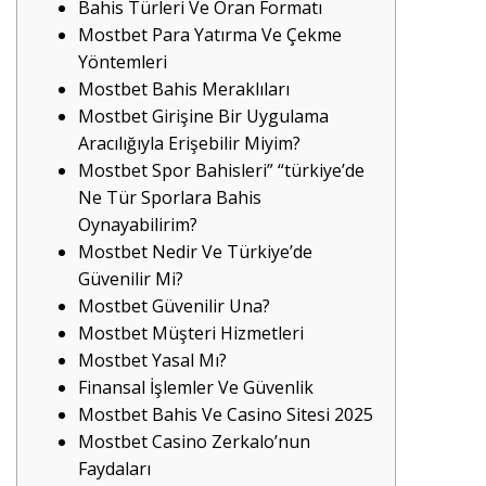
Bahis Türleri Ve Oran Formatı
Mostbet Para Yatırma Ve Çekme
Yöntemleri
Mostbet Bahis Meraklıları
Mostbet Girişine Bir Uygulama
Aracılığıyla Erişebilir Miyim?
Mostbet Spor Bahisleri” “türkiye’de
Ne Tür Sporlara Bahis
Oynayabilirim?
Mostbet Nedir Ve Türkiye’de
Güvenilir Mi?
Mostbet Güvenilir Una?
Mostbet Müşteri Hizmetleri
Mostbet Yasal Mı?
Finansal İşlemler Ve Güvenlik
Mostbet Bahis Ve Casino Sitesi 2025
Mostbet Casino Zerkalo’nun
Faydaları