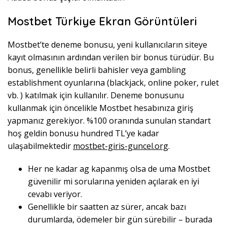
Mostbet Türkiye Ekran Görüntüleri
Mostbet’te deneme bonusu, yeni kullanıcıların siteye
kayıt olmasının ardından verilen bir bonus türüdür. Bu
bonus, genellikle belirli bahisler veya gambling
establishment oyunlarına (blackjack, online poker, rulet
vb. ) katılmak için kullanılır. Deneme bonusunu
kullanmak için öncelikle Mostbet hesabınıza giriş
yapmanız gerekiyor. %100 oranında sunulan standart
hoş geldin bonusu hundred TL’ye kadar
ulaşabilmektedir
mostbet-giris-guncel.org
.
Her ne kadar ag kapanmış olsa de uma Mostbet
güvenilir mi sorularına yeniden açılarak en iyi
cevabı veriyor.
Genellikle bir saatten az sürer, ancak bazı
durumlarda, ödemeler bir gün sürebilir – burada