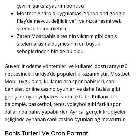
çevrim şartsız yatırım bonusu.
Mostbet Android uygulaması Yahoo and google
Play’de mevcut değildir ve” “yalnızca resmi web
sitemizden indirilebilir.
Zaten Mostbahis sitesinin yıldırım gibi bahis
siteleri arasına düşmesinin en büyük
sebeplerinden biri de bu oldu.
Güvenilir ödeme yöntemleri ve kullanıcı dostu arayüzü
neticesinde Türkiye’de popülerlik kazanmıştır. Mostbet
Mobil uygulama, kullanıcılara spor bahisleri, canlı
bahisler, online casino oyunları ve daha fazlası gibi
geniş bir oyun yelpazesi sunmaktadır. Kullanıcılar,
balompié, ​​basketbol, ​​tenis, voleybol gibi farklı spor
dallarında bahis yapabilirler. Ayrıca, gerçek krupiyeler
eşliğinde oynanan canlı casino oyunları ag mevcuttur.
Bahis Türleri Ve Oran Formatı