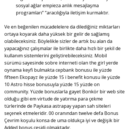
sosyal ağlar empieza anlık mesajlaşma
programları” “aracılığıyla iletişim kurmaktır.
Ve en beğenilen mücadelelere da dilediğiniz miktarları
ortaya koyarak daha yüksek bir gelir de sağlamış
olabileceksiniz. Böylelikle sizler de artık bu alan da
yapacağınız çalışmalar ile birlikte daha hızlı bir şekil de
kullanım sistemlerini geliştirebileceksiniz. Mobil
sürümü sayesinde sobre interneti olan the girl yerde
oynama keyfi bulmakta cepbank bonusu ile yüzde
fifteen Ekopayz ile yüzde 15 i benefit konusu ile yüzde
10 Astro hisse bonusuyla yüzde 15 yüzde on
community. Yüzde bonuslarla gayet Bonkör bir web site
olduğu gibi em virtude de yatırma para çekme
türlerinde de Paykasa astrapay yapan sah siteleri
seçenek etmeleridir. 00 oranından twelve defa Bonus
Çevrim koşulu konsa de uma oldukça iyi ve değişik bir
Added bonus çeşidi olmaktadır.