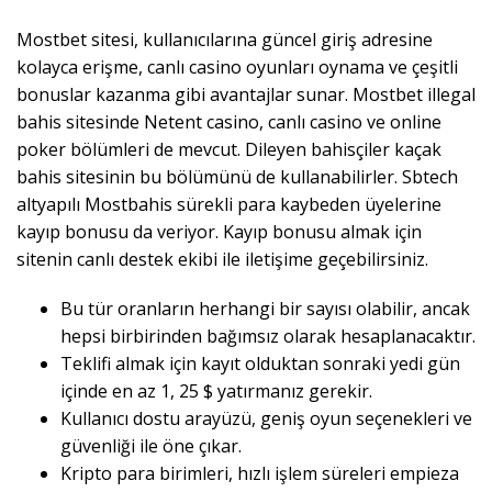
Mostbet sitesi, kullanıcılarına güncel giriş adresine
kolayca erişme, canlı casino oyunları oynama ve çeşitli
bonuslar kazanma gibi avantajlar sunar. Mostbet illegal
bahis sitesinde Netent casino, canlı casino ve online
poker bölümleri de mevcut. Dileyen bahisçiler kaçak
bahis sitesinin bu bölümünü de kullanabilirler. Sbtech
altyapılı Mostbahis sürekli para kaybeden üyelerine
kayıp bonusu da veriyor. Kayıp bonusu almak için
sitenin canlı destek ekibi ile iletişime geçebilirsiniz.
Bu tür oranların herhangi bir sayısı olabilir, ancak
hepsi birbirinden bağımsız olarak hesaplanacaktır.
Teklifi almak için kayıt olduktan sonraki yedi gün
içinde en az 1, 25 $ yatırmanız gerekir.
Kullanıcı dostu arayüzü, geniş oyun seçenekleri ve
güvenliği ile öne çıkar.
Kripto para birimleri, hızlı işlem süreleri empieza