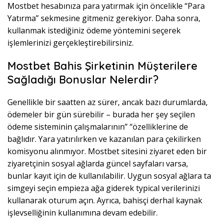
Mostbet hesabınıza para yatırmak için öncelikle “Para
Yatırma” sekmesine gitmeniz gerekiyor. Daha sonra,
kullanmak istediğiniz ödeme yöntemini seçerek
işlemlerinizi gerçekleştirebilirsiniz.
Mostbet Bahis Şirketinin Müşterilere
Sağladığı Bonuslar Nelerdir?
Genellikle bir saatten az sürer, ancak bazı durumlarda,
ödemeler bir gün sürebilir – burada her şey seçilen
ödeme sisteminin çalışmalarının” “özelliklerine de
bağlıdır. Yara yatırılırken ve kazanılan para çekilirken
komisyonu alınmıyor. Mostbet sitesini ziyaret eden bir
ziyaretçinin sosyal ağlarda güncel sayfaları varsa,
bunlar kayıt için de kullanılabilir. Uygun sosyal ağlara ta
simgeyi seçin empieza ağa giderek typical verilerinizi
kullanarak oturum açın. Ayrıca, bahisçi derhal kaynak
işlevselliğinin kullanımına devam edebilir.