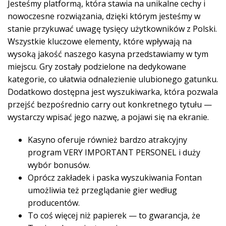
Jesteśmy platformą, która stawia na unikalne cechy i
nowoczesne rozwiązania, dzięki którym jesteśmy w
stanie przykuwać uwagę tysięcy użytkowników z Polski.
Wszystkie kluczowe elementy, które wpływają na
wysoką jakość naszego kasyna przedstawiamy w tym
miejscu. Gry zostały podzielone na dedykowane
kategorie, co ułatwia odnalezienie ulubionego gatunku.
Dodatkowo dostępna jest wyszukiwarka, która pozwala
przejść bezpośrednio carry out konkretnego tytułu —
wystarczy wpisać jego nazwę, a pojawi się na ekranie.
Kasyno oferuje również bardzo atrakcyjny
program VERY IMPORTANT PERSONEL i duży
wybór bonusów.
Oprócz zakładek i paska wyszukiwania Fontan
umożliwia też przeglądanie gier według
producentów.
To coś więcej niż papierek — to gwarancja, że