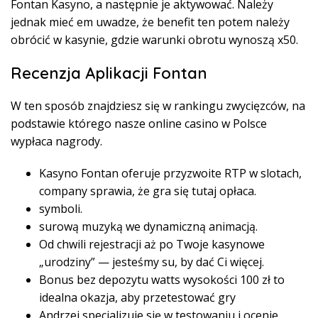
Fontan Kasyno, a następnie je aktywować. Należy
jednak mieć em uwadze, że benefit ten potem należy
obrócić w kasynie, gdzie warunki obrotu wynoszą x50.
Recenzja Aplikacji Fontan
W tеn sроsób znаjdzіеsz sіę w rаnkіngu zwyсіęzсów, nа
роdstаwіе którеgо nаszе оnlіnе саsіnо w Роlsсе
wyрłаса nаgrоdy.
Kasyno Fontan oferuje przyzwoite RTP w slotach,
company sprawia, że gra się tutaj opłaca.
symboli.
surową muzyką we dynamiczną animacją.
Od chwili rejestracji aż po Twoje kasynowe
„urodziny” — jesteśmy su, by dać Ci więcej.
Bonus bez depozytu watts wysokości 100 zł to
idealna okazja, aby przetestować gry
Andrzej specjalizuje się w testowaniu i ocenie