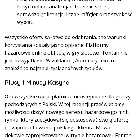
kasyn online, analizując działanie stron,
sprawdzając licencje, liczbę raffgier oraz szybkość
wypłat.
Wszystkie oferty są łatwe do odebrania, the warunki
korzystania zostały jasno opisane. Platformy
hazardowe online obfitują w gry slotowe i Fontan nie
jest tu wyjątkiem. W zakładce „Automaty” można
znaleźć co najmniej tysiąc różnych tytułów.
Plusy I Minusy Kasyna
Oto wszystkie opcje płatnicze udostępniane dla graczy
pochodzących z Polski. W tej recenzji prześwietlamy
możliwości dosyć nowego serwisu hazardowego mhh
rynku, który zdecydował się dostosować swoją ofertę
do zapotrzebowania polskiego klienta. Mowa o
ciekawie zaprojektowanej witrynie hazardowej, Fontan