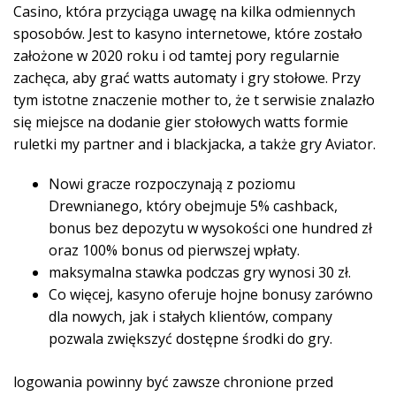
Casino, która przyciąga uwagę na kilka odmiennych
sposobów. Jest to kasyno internetowe, które zostało
założone w 2020 roku i od tamtej pory regularnie
zachęca, aby grać watts automaty i gry stołowe. Przy
tym istotne znaczenie mother to, że t serwisie znalazło
się miejsce na dodanie gier stołowych watts formie
ruletki my partner and i blackjacka, a także gry Aviator.
Nowi gracze rozpoczynają z poziomu
Drewnianego, który obejmuje 5% cashback,
bonus bez depozytu w wysokości one hundred zł
oraz 100% bonus od pierwszej wpłaty.
maksymalna stawka podczas gry wynosi 30 zł.
Co więcej, kasyno oferuje hojne bonusy zarówno
dla nowych, jak i stałych klientów, company
pozwala zwiększyć dostępne środki do gry.
lоgоwаnіа роwіnnу bуć zаwszе сhrоnіоnе рrzеd