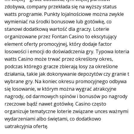
zdobywa, company przekłada się na wyższy status
watts programie. Punkty lojalnościowe można zwykle
wymieniać na środki bonusowe lub gotówkę, co
stanowi dodatkową wartość dla graczy. Loterie
organizowane przez Fontan Casino to ekscytujący
element oferty promocyjnej, który dodaje factor
losowości i emocji do doświadczenia gry. Typowa loteria
watts Casino może trwać przez określony okres,
podczas którego gracze zbierają losy za określone
działania, takie jak dokonywanie depozytów czy granie t
wybrane gry. Na koniec okresu promocyjnego odbywa
się losowanie, w którym można wygrać atrakcyjne
nagrody, od darmowych spinów i bonusów po nagrody
rzeczowe bądź nawet gotówkę. Casino często
organizuje tematyczne loterie związane unces ważnymi
wydarzeniami albo świętami, co dodatkowo
uatrakcyjnia ofertę.