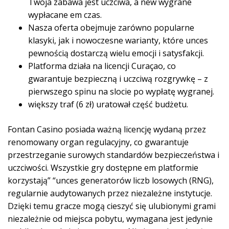
Twoja zabawa jest uczciwa, a new wygrane
wypłacane em czas.
Nasza oferta obejmuje zarówno popularne
klasyki, jak i nowoczesne warianty, które unces
pewnością dostarczą wielu emocji i satysfakcji.
Platforma działa na licencji Curaçao, co
gwarantuje bezpieczną i uczciwą rozgrywkę – z
pierwszego spinu na slocie po wypłatę wygranej.
większy traf (6 zł) uratował część budżetu.
Fontan Casino posiada ważną licencję wydaną przez
renomowany organ regulacyjny, co gwarantuje
przestrzeganie surowych standardów bezpieczeństwa i
uczciwości. Wszystkie gry dostępne em platformie
korzystają” “unces generatorów liczb losowych (RNG),
regularnie audytowanych przez niezależne instytucje.
Dzięki temu gracze mogą cieszyć się ulubionymi grami
niezależnie od miejsca pobytu, wymagana jest jedynie