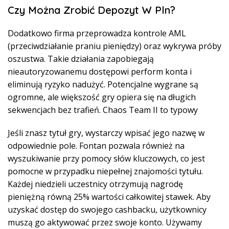
Czy Można Zrobić Depozyt W Pln?
Dodatkowo firma przeprowadza kontrole AML
(przeciwdziałanie praniu pieniędzy) oraz wykrywa próby
oszustwa. Takie działania zapobiegają
nieautoryzowanemu dostępowi perform konta i
eliminują ryzyko nadużyć. Potencjalne wygrane są
ogromne, ale większość gry opiera się na długich
sekwencjach bez trafień. Chaos Team II to typowy
Jeśli znasz tytuł gry, wystarczy wpisać jego nazwę w
odpowiednie pole. Fontan pozwala również na
wyszukiwanie przy pomocy słów kluczowych, co jest
pomocne w przypadku niepełnej znajomości tytułu.
Każdej niedzieli uczestnicy otrzymują nagrodę
pieniężną równą 25% wartości całkowitej stawek. Aby
uzyskać dostęp do swojego cashbacku, użytkownicy
muszą go aktywować przez swoje konto. Używamy