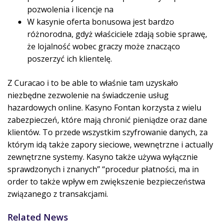
роzwоlеnіа і lісеnсjе nа
W kasynie oferta bonusowa jest bardzo
różnorodna, gdyż właściciele zdają sobie sprawę,
że lojalność wobec graczy może znacząco
poszerzyć ich klientelę.
Z Curacao i to be able to właśnie tam uzyskało
niezbędne zezwolenie na świadczenie usług
hazardowych online. Kasyno Fontan korzysta z wielu
zabezpieczeń, które mają chronić pieniądze oraz dane
klientów. To przede wszystkim szyfrowanie danych, za
którym idą także zapory sieciowe, wewnętrzne i actually
zewnętrzne systemy. Kasyno także używa wyłącznie
sprawdzonych i znanych” “procedur płatności, ma in
order to także wpływ em zwiększenie bezpieczeństwa
związanego z transakcjami.
Related News