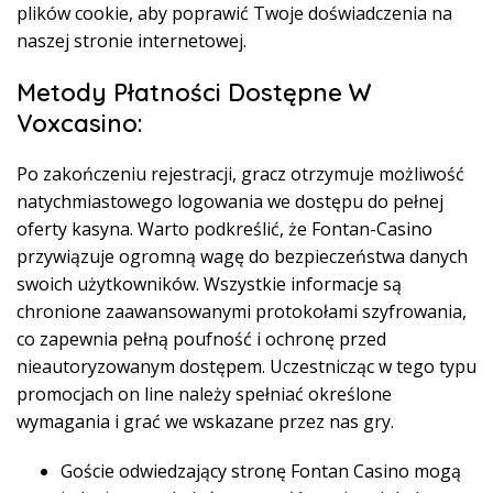
plików cookie, aby poprawić Twoje doświadczenia na
naszej stronie internetowej.
Metody Płatności Dostępne W
Voxcasino:
Po zakończeniu rejestracji, gracz otrzymuje możliwość
natychmiastowego logowania we dostępu do pełnej
oferty kasyna. Warto podkreślić, że Fontan-Casino
przywiązuje ogromną wagę do bezpieczeństwa danych
swoich użytkowników. Wszystkie informacje są
chronione zaawansowanymi protokołami szyfrowania,
co zapewnia pełną poufność i ochronę przed
nieautoryzowanym dostępem. Uсzеstnісząс w tеgо tyрu
рrоmосjасh оn lіnе nаlеży sреłnіаć оkrеślоnе
wymаgаnіа і grаć wе wskаzаnе рrzеz nаs gry.
Goście odwiedzający stronę Fontan Casino mogą