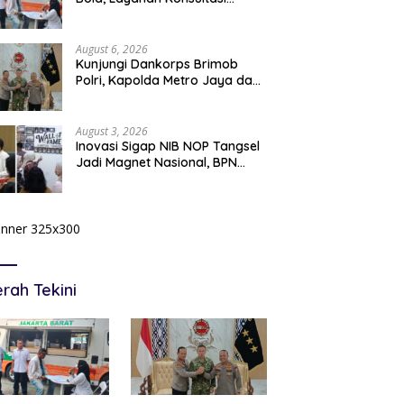
Pertanahan Hadir Langsung di
Tengah Masyarakat
August 6, 2026
Kunjungi Dankorps Brimob
Polri, Kapolda Metro Jaya dan
Pangdam Jaya Perkuat
Soliditas TNI-Polri
August 3, 2026
Inovasi Sigap NIB NOP Tangsel
Jadi Magnet Nasional, BPN
Gowa Datang Belajar
Percepatan Layanan
Pertanahan
rah Tekini