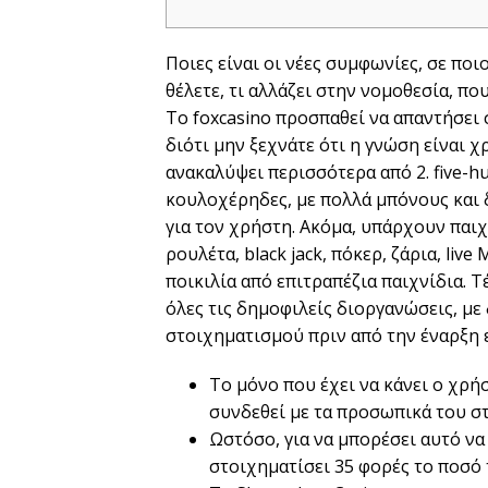
Ποιες είναι οι νέες συμφωνίες, σε πoιο
θέλετε, τι αλλάζει στην νομοθεσία, πο
Το foxcasino προσπαθεί να απαντήσει σ
διότι μην ξεχνάτε ότι η γνώση είναι 
ανακαλύψει περισσότερα από 2. five-h
κουλοχέρηδες, με πολλά μπόνους και δ
για τον χρήστη. Ακόμα, υπάρχουν παιχν
ρουλέτα, black jack, πόκερ, ζάρια, live
ποικιλία από επιτραπέζια παιχνίδια. 
όλες τις δημοφιλείς διοργανώσεις, μ
στοιχηματισμού πριν από την έναρξη 
Το μόνο που έχει να κάνει ο χρήσ
συνδεθεί με τα προσωπικά του στ
Ωστόσο, για να μπορέσει αυτό να
στοιχηματίσει 35 φορές το ποσό 