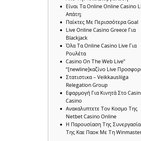
Είναι Τα Online Online Casino L
Απάτη;
Παίκτες Με Περισσότερα Goal
Live Οnline Casino Greece Για
Blackjack
Όλα Τα Online Casino Live Για
Ρουλέτα
Casino On The Web Live”
“[newline]καζίνο Live Προσφορ
Στατιστικα – Veikkausliiga
Relegation Group
Εφαρμογή Για Κινητά Στο Casin
Casino
Ανακαλυπτετε Τον Κοσμο Της
Netbet Casino Online
Η Παρουσίαση Της Συνεργασία
Της Καε Παοκ Με Τη Winmaste