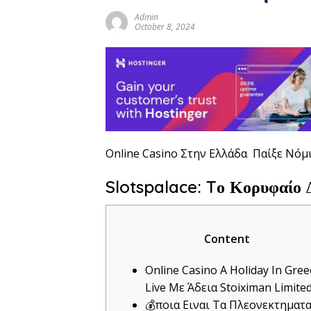
Admin
October 8, 2024
Online Casino Στην Ελλάδα ️ Παίξε Νόμ
Slotspalace: Tο Κορυφαίο 
Content
Online Casino A Holiday In Gree
Live Με Άδεια Stoiximan Limite
💰ποια Ειναι Τα Πλεονεκτηματα