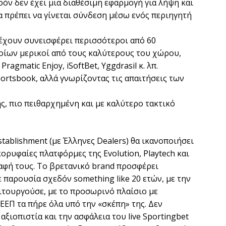
ρόν δεν έχει μια διαθέσιμη εφαρμογή για λήψη και
α πρέπει να γίνεται σύνδεση μέσω ενός περιηγητή
έχουν συνεισφέρει περισσότεροι από 60
οίων μερικοί από τους καλύτερους του χώρου,
ragmatic Enjoy, iSoftBet, Yggdrasil κ. λπ.
ortsbook, αλλά γνωρίζοντας τις απαιτήσεις των
ς, πιο πειθαρχημένη και με καλύτερο τακτικό
stablishment (με Έλληνες Dealers) θα ικανοποιήσει
κορυφαίες πλατφόρμες της Evolution, Playtech και
ραφή τους. To βρετανικό brand προσφέρει
ε παρουσία σχεδόν something like 20 ετών, με την
ειτουργούσε, με το προσωρινό πλαίσιο με
ΕΕΠ τα πήρε όλα υπό την «σκέπη» της. Δεν
αξιοπιστία και την ασφάλεια του live Sportingbet