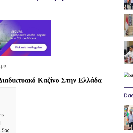
ιμα
Διαδικτυακό Καζίνο Στην Ελλάδα
Dae
ce
d
 Σας