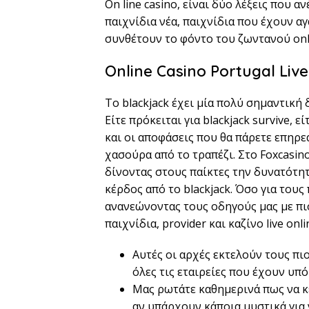
On line casino, είναι δύο λέξεις που 
παιχνίδια νέα, παιχνίδια που έχουν αγα
συνθέτουν το φόντο του ζωντανού onli
Online Casino Portugal Live
Το blackjack έχει μία πολύ σημαντική 
Είτε πρόκειται για blackjack survive, ε
και οι αποφάσεις που θα πάρετε επηρε
χασούρα από το τραπέζι. Στο Foxcasino
δίνοντας στους παίκτες την δυνατότητ
κέρδος από το blackjack. Όσο για τους
ανανεώνοντας τους οδηγούς μας με πι
παιχνίδια, provider και καζίνο live onli
Αυτές οι αρχές εκτελούν τους πι
όλες τις εταιρείες που έχουν υπό
Μας ρωτάτε καθημερινά πως να κε
αν υπάρχουν κάποια μυστικά για ν