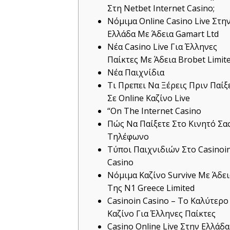
Στη Netbet Internet Casino;
Νόμιμα Online Casino Live Στη
Ελλάδα Με Άδεια Gamart Ltd
Νέα Casino Live Για Έλληνες
Παίκτες Με Άδεια Brobet Limit
Νέα Παιχνίδια
Τι Πρεπει Να Ξέρεις Πριν Παίξ
Σε Online Καζίνο Live
“On The Internet Casino
Πώς Να Παίξετε Στο Κινητό Σα
Τηλέφωνο
Τύποι Παιχνιδιών Στο Casinoi
Casino
Νόμιμα Καζίνο Survive Με Άδει
Της N1 Greece Limited
Casinoin Casino – Το Καλύτερο
Καζίνο Για Έλληνες Παίκτες
Casino Online Live Στην Ελλάδ