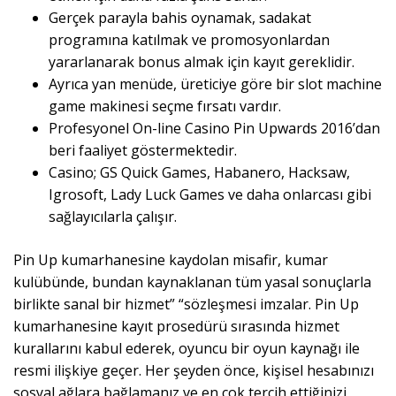
Gerçek parayla bahis oynamak, sadakat
programına katılmak ve promosyonlardan
yararlanarak bonus almak için kayıt gereklidir.
Ayrıca yan menüde, üreticiye göre bir slot machine
game makinesi seçme fırsatı vardır.
Profesyonel On-line Casino Pin Upwards 2016’dan
beri faaliyet göstermektedir.
Casino; GS Quick Games, Habanero, Hacksaw,
Igrosoft, Lady Luck Games ve daha onlarcası gibi
sağlayıcılarla çalışır.
Pin Up kumarhanesine kaydolan misafir, kumar
kulübünde, bundan kaynaklanan tüm yasal sonuçlarla
birlikte sanal bir hizmet” “sözleşmesi imzalar. Pin Up
kumarhanesine kayıt prosedürü sırasında hizmet
kurallarını kabul ederek, oyuncu bir oyun kaynağı ile
resmi ilişkiye geçer. Her şeyden önce, kişisel hesabınızı
sosyal ağlara bağlamanız ve en çok tercih ettiğinizi