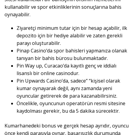
kullanabilir ve spor etkinliklerinin sonuçlarına bahis
oynayabilir.
Ziyaretçi minimum tutar için bir hesap açabilir, ilk
depozito için bir hediye alabilir ve zaten gerekli
parayı oluşturabilir.
Pinap Casino’da spor bahisleri yapmanıza olanak
tanıyan bir bahis bürosu bulunmaktadır.
Pin Way up, Curacao’da kayıtlı genç ve iddialı
lisanslı bir online casinodur.
Pin Upwards Casino’da, sadece” “kişisel olarak
kumar oynayarak değil, aynı zamanda yeni
oyuncular getirerek de para kazanabilirsiniz.
Öncelikle, oyuncunun operatörün resmi sitesine
kaydolması gerekir, bu da 5 dakika sürecektir.
Kumarhanedeki bonus ve gerçek hesap ayrıdır, oyuncu
önce kendi parasıyla oynar, başarısızlık durumunda