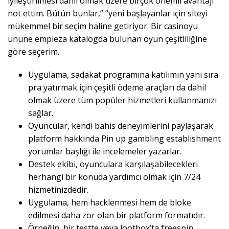
iyileştirilmesi dahil olmak üzere birçok önemli avantajı
not ettim. Bütün bunlar,” “yeni başlayanlar için siteyi
mükemmel bir seçim haline getiriyor. Bir casinoyu
ününe empieza katalogda bulunan oyun çeşitliliğine
göre seçerim.
Uygulama, sadakat programına katılımın yanı sıra
pra yatırmak için çeşitli ödeme araçları da dahil
olmak üzere tüm popüler hizmetleri kullanmanızı
sağlar.
Oyuncular, kendi bahis deneyimlerini paylaşarak
platform hakkında Pin up gambling establishment
yorumlar başlığı ile incelemeler yazarlar.
Destek ekibi, oyunculara karşılaşabilecekleri
herhangi bir konuda yardımcı olmak için 7/24
hizmetinizdedir.
Uygulama, hem hacklenmesi hem de bloke
edilmesi daha zor olan bir platform formatıdır.
Örneğin, bir testte veya lootbox’ta freespin