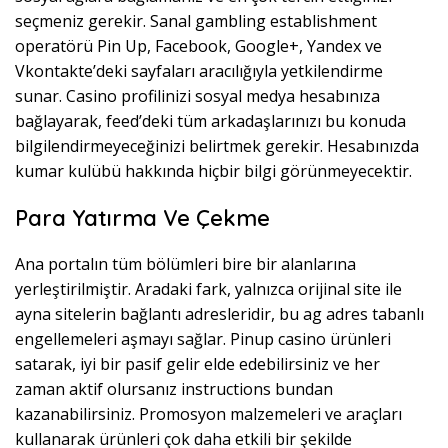
seçmeniz gerekir. Sanal gambling establishment
operatörü Pin Up, Facebook, Google+, Yandex ve
Vkontakte’deki sayfaları aracılığıyla yetkilendirme
sunar. Casino profilinizi sosyal medya hesabınıza
bağlayarak, feed’deki tüm arkadaşlarınızı bu konuda
bilgilendirmeyeceğinizi belirtmek gerekir. Hesabınızda
kumar kulübü hakkında hiçbir bilgi görünmeyecektir.
Para Yatırma Ve Çekme
Ana portalın tüm bölümleri bire bir alanlarına
yerleştirilmiştir. Aradaki fark, yalnızca orijinal site ile
ayna sitelerin bağlantı adresleridir, bu ag adres tabanlı
engellemeleri aşmayı sağlar. Pinup casino ürünleri
satarak, iyi bir pasif gelir elde edebilirsiniz ve her
zaman aktif olursanız instructions bundan
kazanabilirsiniz. Promosyon malzemeleri ve araçları
kullanarak ürünleri çok daha etkili bir şekilde