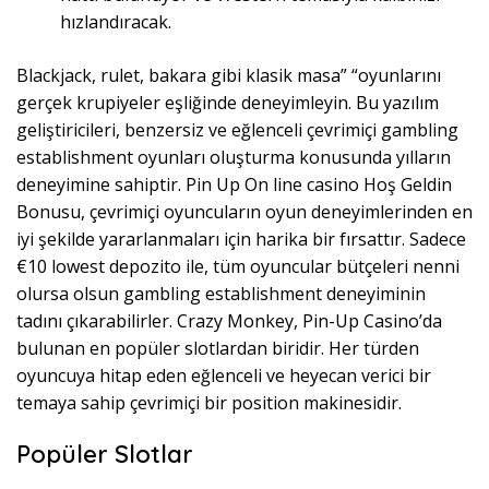
hızlandıracak.
Blackjack, rulet, bakara gibi klasik masa” “oyunlarını
gerçek krupiyeler eşliğinde deneyimleyin. Bu yazılım
geliştiricileri, benzersiz ve eğlenceli çevrimiçi gambling
establishment oyunları oluşturma konusunda yılların
deneyimine sahiptir. Pin Up On line casino Hoş Geldin
Bonusu, çevrimiçi oyuncuların oyun deneyimlerinden en
iyi şekilde yararlanmaları için harika bir fırsattır. Sadece
€10 lowest depozito ile, tüm oyuncular bütçeleri nenni
olursa olsun gambling establishment deneyiminin
tadını çıkarabilirler. Crazy Monkey, Pin-Up Casino’da
bulunan en popüler slotlardan biridir. Her türden
oyuncuya hitap eden eğlenceli ve heyecan verici bir
temaya sahip çevrimiçi bir position makinesidir.
Popüler Slotlar