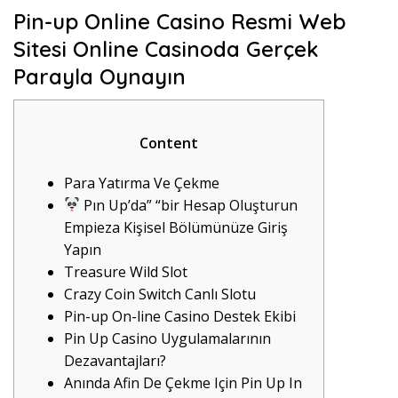
Pin-up Online Casino Resmi Web
Sitesi Online Casinoda Gerçek
Parayla Oynayın
Content
Para Yatırma Ve Çekme
Pın Up’da” “bir Hesap Oluşturun
Empieza Kişisel Bölümünüze Giriş
Yapın
Treasure Wild Slot
Crazy Coin Switch Canlı Slotu
Pin-up On-line Casino Destek Ekibi
Pin Up Casino Uygulamalarının
Dezavantajları?
Anında Afin De Çekme Için Pin Up In