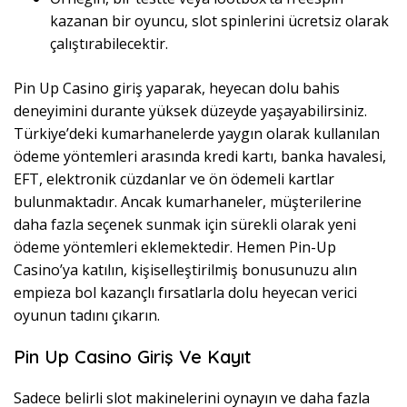
kazanan bir oyuncu, slot spinlerini ücretsiz olarak
çalıştırabilecektir.
Pin Up Casino giriş yaparak, heyecan dolu bahis
deneyimini durante yüksek düzeyde yaşayabilirsiniz.
Türkiye’deki kumarhanelerde yaygın olarak kullanılan
ödeme yöntemleri arasında kredi kartı, banka havalesi,
EFT, elektronik cüzdanlar ve ön ödemeli kartlar
bulunmaktadır. Ancak kumarhaneler, müşterilerine
daha fazla seçenek sunmak için sürekli olarak yeni
ödeme yöntemleri eklemektedir. Hemen Pin-Up
Casino’ya katılın, kişiselleştirilmiş bonusunuzu alın
empieza bol kazançlı fırsatlarla dolu heyecan verici
oyunun tadını çıkarın.
Pin Up Casino Giriş Ve Kayıt
Sadece belirli slot makinelerini oynayın ve daha fazla