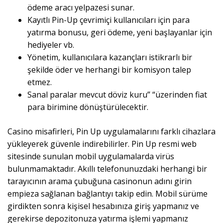
ödeme aracı yelpazesi sunar.
Kayıtlı Pin-Up çevrimiçi kullanıcıları için para
yatırma bonusu, geri ödeme, yeni başlayanlar için
hediyeler vb.
Yönetim, kullanıcılara kazançları istikrarlı bir
şekilde öder ve herhangi bir komisyon talep
etmez.
Sanal paralar mevcut döviz kuru” “üzerinden fiat
para birimine dönüştürülecektir.
Casino misafirleri, Pin Up uygulamalarını farklı cihazlara
yükleyerek güvenle indirebilirler. Pin Up resmi web
sitesinde sunulan mobil uygulamalarda virüs
bulunmamaktadır. Akıllı telefonunuzdaki herhangi bir
tarayıcının arama çubuğuna casinonun adını girin
empieza sağlanan bağlantıyı takip edin. Mobil sürüme
girdikten sonra kişisel hesabınıza giriş yapmanız ve
gerekirse depozitonuza yatırma işlemi yapmanız