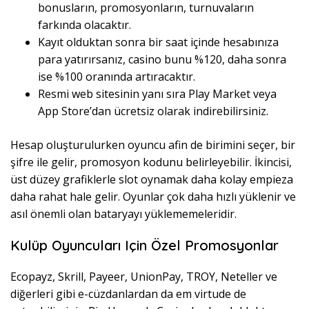
bonusların, promosyonların, turnuvaların
farkında olacaktır.
Kayıt olduktan sonra bir saat içinde hesabınıza
para yatırırsanız, casino bunu %120, daha sonra
ise %100 oranında artıracaktır.
Resmi web sitesinin yanı sıra Play Market veya
App Store’dan ücretsiz olarak indirebilirsiniz.
Hesap oluşturulurken oyuncu afin de birimini seçer, bir
şifre ile gelir, promosyon kodunu belirleyebilir. İkincisi,
üst düzey grafiklerle slot oynamak daha kolay empieza
daha rahat hale gelir. Oyunlar çok daha hızlı yüklenir ve
asıl önemli olan bataryayı yüklememeleridir.
Kulüp Oyuncuları Için Özel Promosyonlar
Ecopayz, Skrill, Payeer, UnionPay, TROY, Neteller ve
diğerleri gibi e-cüzdanlardan da em virtude de