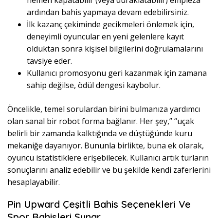
ardından bahis yapmaya devam edebilirsiniz.
İlk kazanç çekiminde gecikmeleri önlemek için,
deneyimli oyuncular en yeni gelenlere kayıt
olduktan sonra kişisel bilgilerini doğrulamalarını
tavsiye eder.
Kullanıcı promosyonu geri kazanmak için zamana
sahip değilse, ödül dengesi kaybolur.
Öncelikle, temel sorulardan birini bulmanıza yardımcı
olan sanal bir robot forma bağlanır. Her şey,” “uçak
belirli bir zamanda kalktığında ve düştüğünde kuru
mekaniğe dayanıyor. Bununla birlikte, buna ek olarak,
oyuncu istatistiklere erişebilecek. Kullanıcı artık turların
sonuçlarını analiz edebilir ve bu şekilde kendi zaferlerini
hesaplayabilir.
Pin Upward Çeşitli Bahis Seçenekleri Ve
Spor Bahisleri Sunar