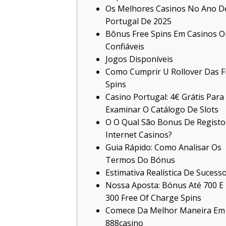
Os Melhores Casinos No Ano D
Portugal De 2025
Bônus Free Spins Em Casinos O
Confiáveis
Jogos Disponíveis
Como Cumprir U Rollover Das F
Spins
Casino Portugal: 4€ Grátis Para
Examinar O Catálogo De Slots
O O Qual São Bonus De Regist
Internet Casinos?
Guia Rápido: Como Analisar Os
Termos Do Bónus
Estimativa Realística De Sucess
Nossa Aposta: Bónus Até 700 E
300 Free Of Charge Spins
Comece Da Melhor Maneira Em
888casino