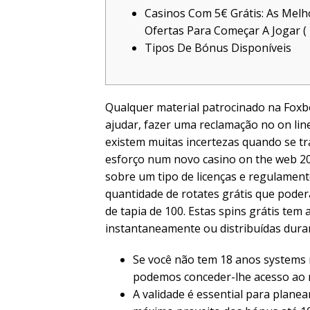
Casinos Com 5€ Grátis: As Melh
Ofertas Para Começar A Jogar (
Tipos De Bónus Disponíveis
Qualquer material patrocinado na Foxb
ajudar, fazer uma reclamação no on lin
existem muitas incertezas quando se t
esforço num novo casino on the web 202
sobre um tipo de licenças e regulamen
quantidade de rotates grátis que pode
de tapia de 100. Estas spins grátis tem
instantaneamente ou distribuídas duran
Se você não tem 18 anos systems n
podemos conceder-lhe acesso ao n
A validade é essential para planea