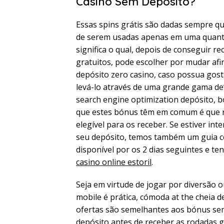
Casino Sem Depósito?
Essas spins grátis são dadas sempre que
de serem usadas apenas em uma quantida
significa o qual, depois de conseguir r
gratuitos, pode escolher por mudar afi
depósito zero casino, caso possua gost
levá-lo através de uma grande gama de”
search engine optimization depósito, b
que estes bónus têm em comum é que nã
elegível para os receber. Se estiver i
seu depósito, temos também um guia co
disponível por os 2 dias seguintes e ten
casino online estoril
.
Seja em virtude de jogar por diversão o
mobile é prática, cómoda at the cheia 
ofertas são semelhantes aos bónus sem
depósito antes de receber as rodadas g