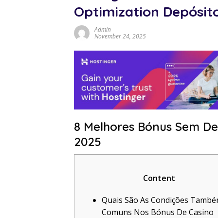
Optimization Depósit
Admin
November 24, 2025
8 Melhores Bónus Sem De
2025
Content
Quais São As Condições Tamb
Comuns Nos Bónus De Casino