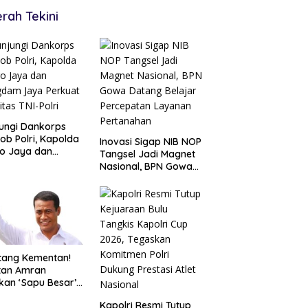
rah Tekini
ungi Dankorps
ob Polri, Kapolda
Inovasi Sigap NIB NOP
o Jaya dan
Tangsel Jadi Magnet
gdam Jaya
Nasional, BPN Gowa
uat Soliditas TNI-
Datang Belajar
Percepatan Layanan
Pertanahan
cang Kementan!
tan Amran
kan ‘Sapu Besar’,
ga 20 Pejabat
Kapolri Resmi Tutup
on I Terancam