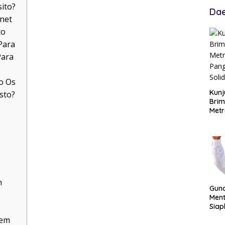
ito?
Dae
rnet
to
Para
Para
o Os
Kunj
sto?
Brim
Metr
Pan
Perk
Polri
m
Gun
Men
Siap
Hing
Sem
Esel