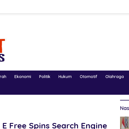
erah
Ekonomi
Politik
Hukum
Otomotif
Olahraga
Nas
 E Free Spins Search Engine