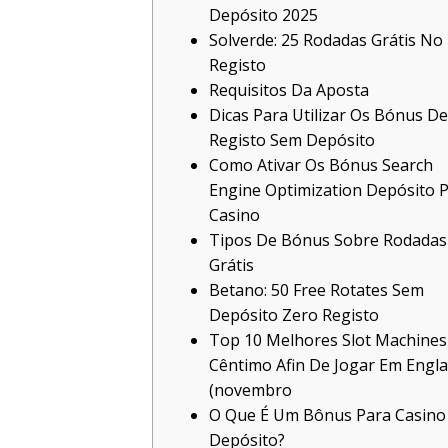
Depósito 2025
Solverde: 25 Rodadas Grátis No
Registo
Requisitos Da Aposta
Dicas Para Utilizar Os Bónus De
Registo Sem Depósito
Como Ativar Os Bónus Search
Engine Optimization Depósito 
Casino
Tipos De Bónus Sobre Rodadas
Grátis
Betano: 50 Free Rotates Sem
Depósito Zero Registo
Top 10 Melhores Slot Machines
Cêntimo Afin De Jogar Em Engl
(novembro
O Que É Um Bônus Para Casino
Depósito?