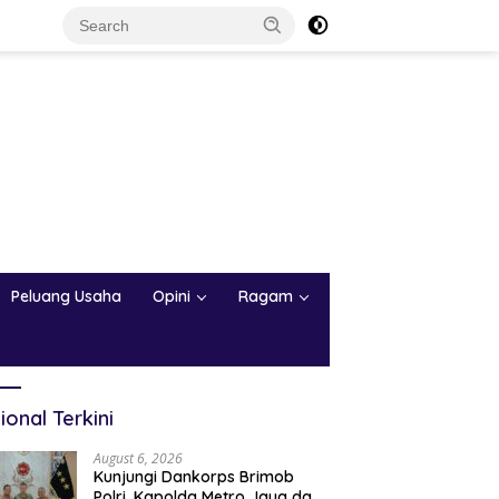
Peluang Usaha
Opini
Ragam
ional Terkini
August 6, 2026
Kunjungi Dankorps Brimob
Polri, Kapolda Metro Jaya dan