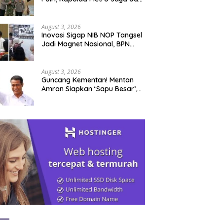
Pangdam Jaya Perkuat
Soliditas TNI-Polri
August 3, 2026
Inovasi Sigap NIB NOP Tangsel
Jadi Magnet Nasional, BPN
Gowa Datang Belajar
Percepatan Layanan
Pertanahan
August 3, 2026
Guncang Kementan! Mentan
Amran Siapkan ‘Sapu Besar’,
Hingga 20 Pejabat Eselon I
Terancam Tersingkir