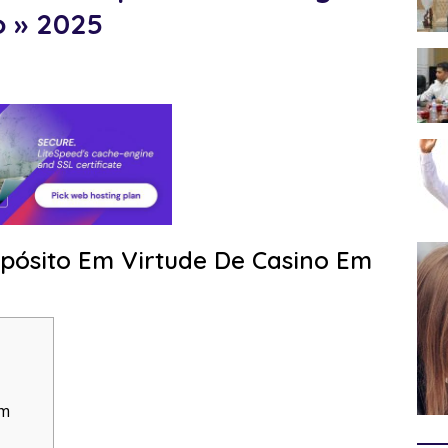
o » 2025
pósito Em Virtude De Casino Em
ém