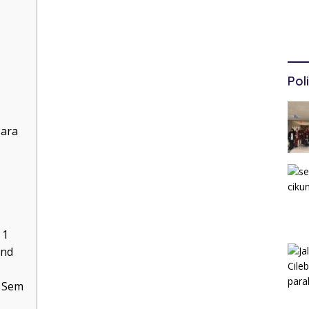
Ters
Poli
Para
 1
and
 Sem