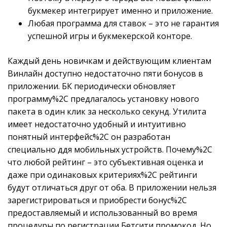
букмекер интегрирует именно и приложение.
Любая программа для ставок – это не гарантия
успешной игры и букмекерской конторе.
Каждый день новичкам и действующим клиентам
Винлайн доступно недостаточно пяти бонусов в
приложении. БК периодически обновляет
программу%2C предлагалось установку нового
пакета в один клик за несколько секунд. Утилита
имеет недостаточно удобный и интуитивно
понятный интерфейс%2C он разработан
специально ддя мобильных устройств. Почему%2C
что любой рейтинг – это субъективная оценка и
даже при одинаковых критериях%2C рейтинги
будут отличаться друг от оба. В приложении нельзя
зарегистрироваться и приобрести бонус%2C
предоставляемый и использованный во время
процедуры по регистрации Бетсити промокод. Но