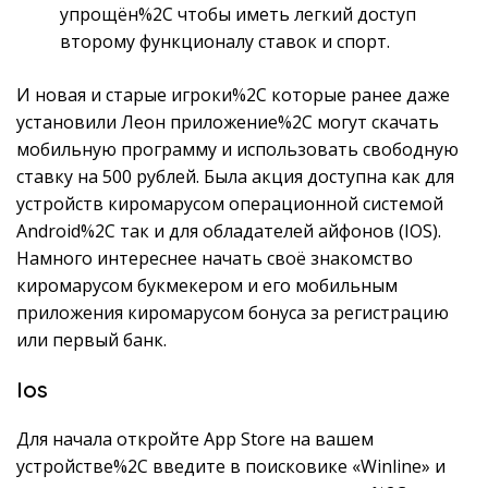
упрощён%2C чтобы иметь легкий доступ
второму функционалу ставок и спорт.
И новая и старые игроки%2C которые ранее даже
установили Леон приложение%2C могут скачать
мобильную программу и использовать свободную
ставку на 500 рублей. Была акция доступна как для
устройств киромарусом операционной системой
Android%2C так и для обладателей айфонов (IOS).
Намного интереснее начать своё знакомство
киромарусом букмекером и его мобильным
приложения киромарусом бонуса за регистрацию
или первый банк.
Ios
Для начала откройте App Store на вашем
устройстве%2C введите в поисковике «Winline» и