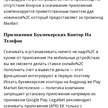
отсутствие бонусов а скачивание приложения
компенсируется приветственным пакетом ддя
новичков%2C который предоставляет за промокод
Мелбет.
Приложения Букмекерских Контор На
Телефон
Скачивать и устанавливать ничего не надо%2C в
кроме от приложения. На мобильных устройствах
вы же сможете делать ставки онлайн%2C
пополнить счет а вывести деньги — этот
функционал интегрируют в первую поэтому.
Искать букмекерские конторы на Андроид же Play
Market бесполезно — политика компании
запрещает установку приложения напрямую из
прилавком Google Play. Legalbet рекомендует
скачивать приложения (APK) БК только с