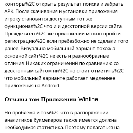
конторы%2C открыть результат поиска и забрать
APK. После скачивания и установки приложения
игроку становится доступным тот же
функционал%2C что и и десктопной версии сайта.
Прежде всего%2C же приложении можно пройти
регистрацию%2C если пребезбожно не сделали того
ранее. Визуально мобильный вариант похож а
основной сайт%2C не есть и разнообразные
отличия. Никаких ограничений по сравнению со
десктопным сайтом ни%2C но стоит отметить%2C
что мобильный варианте работает медленнее
приложения на Android.
Отзывы том Приложении Winline
Но проблема и том%2C что в распоряжении
аналитиков букмекеров также имеется должна
необходимая статистика. Поэтому полагаться на