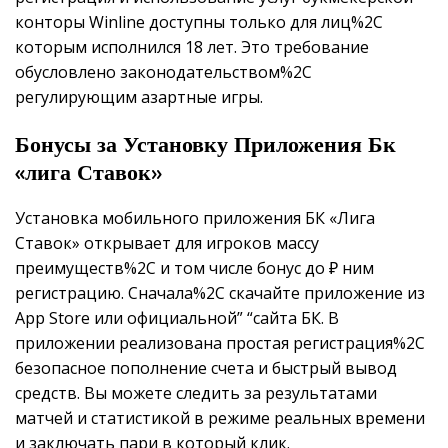
конторы Winline доступны только для лиц%2C
которым исполнился 18 лет. Это требование
обусловлено законодательством%2C
регулирующим азартные игры.
Бонусы за Установку Приложения Бк
«лига Ставок»
Установка мобильного приложения БК «Лига
Ставок» открывает для игроков массу
преимуществ%2C и том числе бонус до ₽ ним
регистрацию. Сначала%2C скачайте приложение из
App Store или официальной” “сайта БК. В
приложении реализована простая регистрация%2C
безопасное пополнение счета и быстрый вывод
средств. Вы можете следить за результатами
матчей и статистикой в режиме реальных времени
и заключать пари в который клик.