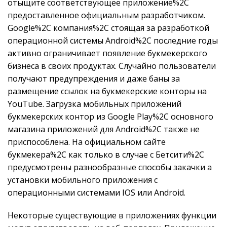
отыщите соответствующее приложение%2C
предоставленное официальным разработчиком.
Google%2C компания%2C стоящая за разработкой
операционной системы Android%2C последние годы
активно ограничивает появление букмекерского
бизнеса в своих продуктах. Случайно пользователи
получают предупреждения и даже баны за
размещение ссылок на букмекерские конторы на
YouTube. Загрузка мобильных приложений
букмекерских контор из Google Play%2C основного
магазина приложений для Android%2C также не
приспособлена. На официальном сайте
букмекера%2C как только в случае с Бетсити%2C
предусмотрены разнообразные способы закачки а
установки мобильного приложения с
операционными системами IOS или Android.
Некоторые существующие в приложениях функции