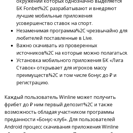
окружении которых однозначно выделяется
БК Fonbet%2C разрабатывают и внедряют
лучшие мобильные приложения
усовершенство ставок на спорт.
Незаменимая программа%2C чрезвычайно для
любителей поставленные в Live.
Важно скачивать из проверенных
источников%2C на которые можно полагаться.
Установка мобильного приложения БК «Лига
Ставок» открывает для игроков массу
преимуществ%2C и том числе бонус до ₽ и
регистрацию.
Каждый пользователь Winline может получить
фрибет до ₽ ним первый депозит%2C и также
возможность обладая участником программы
преданности «Бонус-клуб». Для пользователей
Android процесс скачивания приложения Winline