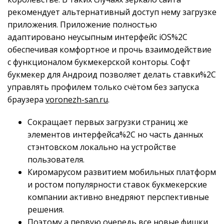
рекомендует альтернативный доступ нему загрузке
приложения. Приложение полностью
адаптировано неусыпным интерфейс iOS%2C
обеспечивая комфортное и прочь взаимодействие
с функционалом букмекерской конторы. Софт
букмекер для Андроид позволяет делать ставки%2C
управлять профилем только счётом без запуска
браузера
voronezh-san.ru
.
Сокращает первых загрузки страниц же
элементов интерфейса%2C но часть данных
стэнтовском локально на устройстве
пользователя.
Киромарусом развитием мобильных платформ
и ростом популярности ставок букмекерские
компании активно внедряют перспективные
решения.
Поэтому а первую очередь все новые фишки