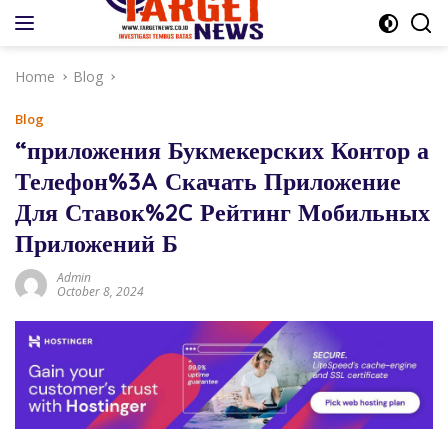
Skip
to
content
Home
Blog
Blog
“приложения Букмекерских Контор а
Телефон%3A Скачать Приложение
Для Ставок%2C Рейтинг Мобильных
Приложений Б
Admin
October 8, 2024