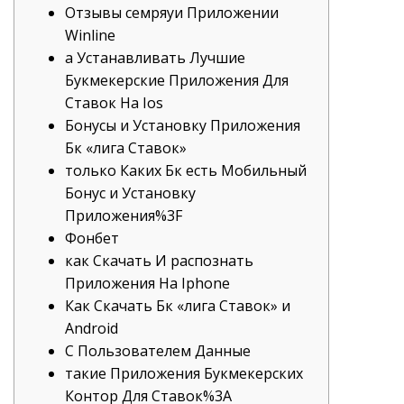
Отзывы семряуи Приложении
Winline
а Устанавливать Лучшие
Букмекерские Приложения Для
Ставок На Ios
Бонусы и Установку Приложения
Бк «лига Ставок»
только Каких Бк есть Мобильный
Бонус и Установку
Приложения%3F
Фонбет
как Скачать И распознать
Приложения На Iphone
Как Скачать Бк «лига Ставок» и
Android
С Пользова­телем Данные
такие Приложения Букмекерских
Контор Для Ставок%3A