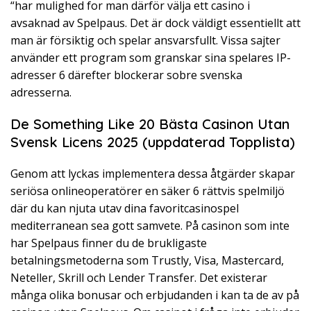
“har mulighed for man därför välja ett casino i
avsaknad av Spelpaus. Det är dock väldigt essentiellt att
man är försiktig och spelar ansvarsfullt. Vissa sajter
använder ett program som granskar sina spelares IP-
adresser 6 därefter blockerar sobre svenska
adresserna.
De Something Like 20 Bästa Casinon Utan
Svensk Licens 2025 (uppdaterad Topplista)
Genom att lyckas implementera dessa åtgärder skapar
seriösa onlineoperatörer en säker 6 rättvis spelmiljö
där du kan njuta utav dina favoritcasinospel
mediterranean sea gott samvete. På casinon som inte
har Spelpaus finner du de brukligaste
betalningsmetoderna som Trustly, Visa, Mastercard,
Neteller, Skrill och Lender Transfer. Det existerar
många olika bonusar och erbjudanden i kan ta de av på