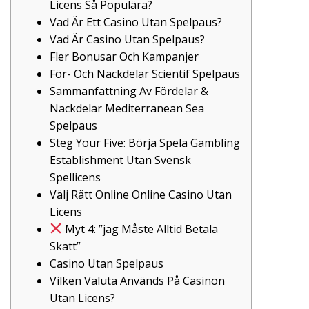
Licens Så Populära?
Vad Är Ett Casino Utan Spelpaus?
Vad Är Casino Utan Spelpaus?
Fler Bonusar Och Kampanjer
För- Och Nackdelar Scientif Spelpaus
Sammanfattning Av Fördelar &
Nackdelar Mediterranean Sea
Spelpaus
Steg Your Five: Börja Spela Gambling
Establishment Utan Svensk
Spellicens
Välj Rätt Online Online Casino Utan
Licens
Myt 4: ”jag Måste Alltid Betala
Skatt”
Casino Utan Spelpaus
Vilken Valuta Används På Casinon
Utan Licens?