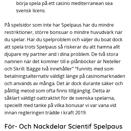
börja spela på ett casino mediterranean sea
svensk licens.
På spelsidor som inte har Spelpaus har du mindre
restriktioner, större bonsuar o mindre huvudvärk när
du spelar. Har du spelproblem och väljer du boat dock
att spela trots Spelpaus så riskerar du att hamna allt
djupare my partner and i dina problem. De två stora
namnen när det kommer till e-plånböcker är Neteller
och Skrill. Bägge två innehåller” “funnits med som
betalningsalternativ väldigt länge på casinomarknaden
och används av många. Det är dock durante säker och
pålitlig metod som ofta finns tillgänglig. Detta är
såklart väldigt oattraktivt för de svenska spelarna,
speciellt med tanke på vilka bonusar vi var vana vid
innan regleringen trädde i kraft 2019.
För- Och Nackdelar Scientif Spelpaus