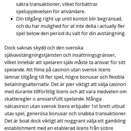
säkra transaktioner, vilket förbättrar
spelupplevelsen för användare.
Din tillgång right up until kontot blir begränsad,
och du har mulighed for at inte delta i actually fler
spel below den period du valt för din avstängning.
Dock saknas skydd och den svenska
självavstängningstjänsten och insättningsgränser,
vilket innebär att spelaren själv måste ta ansvar för sitt
spelande. Att filma på casinon utan svensk licens
lämnar tillgång till fler spel, högre bonusar och flexibla
betalningsalternativ. Det är pier viktigt att välja casinon
med durante tillförlitlig licens och att vara medveten om
skatteregler o ansvarsfullt spelande. Många
nätcasinon utan svensk licens erbjuder 1st brett utbud
utav spel, generösa bonusar och snabba transaktioner.
Det är boat dock viktigt att noggrant välja ett gambling
establishment med en etablerad licens från sobre