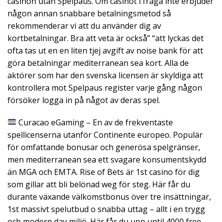
casinon utan Spelpaus. Om casinot i fråga inte erbjuder
någon annan snabbare betalningsmetod så
rekommenderar vi att du använder dig av
kortbetalningar. Bra att veta är också” “att lyckas det
ofta tas ut en en liten tjej avgift av noise bank för att
göra betalningar mediterranean sea kort. Alla de
aktörer som har den svenska licensen är skyldiga att
kontrollera mot Spelpaus register varje gång någon
försöker logga in på något av deras spel.
Curacao eGaming – En av de frekventaste
spellicenserna utanför Continente europeo. Populär
för omfattande bonusar och generösa spelgränser,
men mediterranean sea ett svagare konsumentskydd
än MGA och EMTA. Rise of Bets är 1st casino för dig
som gillar att bli belönad weg för steg. Här får du
durante växande välkomstbonus över tre insättningar,
1st massivt spelutbud o snabba uttag – allt i en trygg
och modern day miljö. Här får du upp until 4000 free