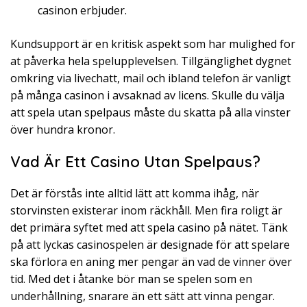
casinon erbjuder.
Kundsupport är en kritisk aspekt som har mulighed for
at påverka hela spelupplevelsen. Tillgänglighet dygnet
omkring via livechatt, mail och ibland telefon är vanligt
på många casinon i avsaknad av licens. Skulle du välja
att spela utan spelpaus måste du skatta på alla vinster
över hundra kronor.
Vad Är Ett Casino Utan Spelpaus?
Det är förstås inte alltid lätt att komma ihåg, när
storvinsten existerar inom räckhåll. Men fira roligt är
det primära syftet med att spela casino på nätet. Tänk
på att lyckas casinospelen är designade för att spelare
ska förlora en aning mer pengar än vad de vinner över
tid. Med det i åtanke bör man se spelen som en
underhållning, snarare än ett sätt att vinna pengar.