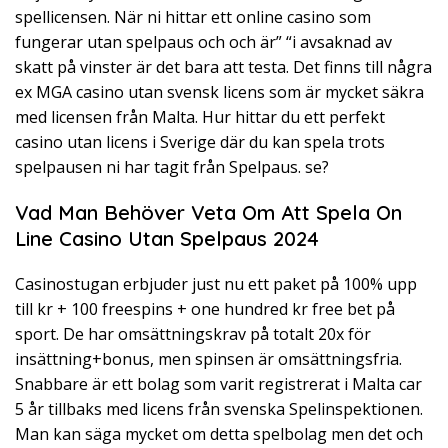
spellicensen. När ni hittar ett online casino som
fungerar utan spelpaus och och är” “i avsaknad av
skatt på vinster är det bara att testa. Det finns till några
ex MGA casino utan svensk licens som är mycket säkra
med licensen från Malta. Hur hittar du ett perfekt
casino utan licens i Sverige där du kan spela trots
spelpausen ni har tagit från Spelpaus. se?
Vad Man Behöver Veta Om Att Spela On
Line Casino Utan Spelpaus 2024
Casinostugan erbjuder just nu ett paket på 100% upp
till kr + 100 freespins + one hundred kr free bet på
sport. De har omsättningskrav på totalt 20x för
insättning+bonus, men spinsen är omsättningsfria.
Snabbare är ett bolag som varit registrerat i Malta car
5 år tillbaks med licens från svenska Spelinspektionen.
Man kan säga mycket om detta spelbolag men det och