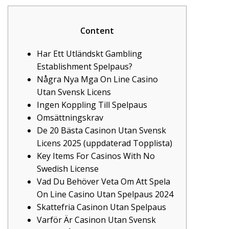
Content
Har Ett Utländskt Gambling
Establishment Spelpaus?
Några Nya Mga On Line Casino
Utan Svensk Licens
Ingen Koppling Till Spelpaus
Omsättningskrav
De 20 Bästa Casinon Utan Svensk
Licens 2025 (uppdaterad Topplista)
Key Items For Casinos With No
Swedish License
Vad Du Behöver Veta Om Att Spela
On Line Casino Utan Spelpaus 2024
Skattefria Casinon Utan Spelpaus
Varför Är Casinon Utan Svensk