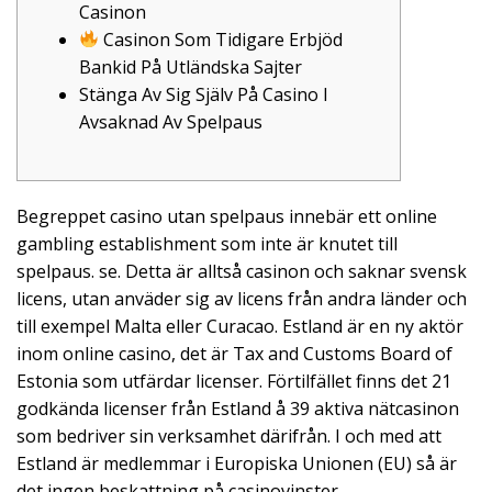
Casinon
Casinon Som Tidigare Erbjöd
Bankid På Utländska Sajter
Stänga Av Sig Själv På Casino I
Avsaknad Av Spelpaus
Begreppet casino utan spelpaus innebär ett online
gambling establishment som inte är knutet till
spelpaus. se. Detta är alltså casinon och saknar svensk
licens, utan anväder sig av licens från andra länder och
till exempel Malta eller Curacao. Estland är en ny aktör
inom online casino, det är Tax and Customs Board of
Estonia som utfärdar licenser. Förtilfället finns det 21
godkända licenser från Estland å 39 aktiva nätcasinon
som bedriver sin verksamhet därifrån. I och med att
Estland är medlemmar i Europiska Unionen (EU) så är
det ingen beskattning på casinovinster.