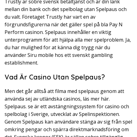
Trustly är sobre svensk betaltjänst och är din länk
mellan din bank och det spelbolag utan Spelpaus och
du valt. Företaget Trustly har vart en av
förgrundsfigurerna när det gäller spel på bla Pay N
Perform casinon. Spelpaus innehåller en viktig
unterprogramm för att hjälpa alla mer spelproblem. Ja,
du har mulighed for at känna dig trygg när du
använder Siru mobile hos ett svenskt gambling
establishment.
Vad Är Casino Utan Spelpaus?
Men det går alltså att filma med spelpaus genom att
använda sej av utländska casinos, läs mer här.
Spelpaus. se är ett avstängningssystem för casino och
spelbolag i Sverige, utvecklat av Spelinspektionen.
Genom Spelpaus kan användare stänga av sig från spel
omkring pengar och spärra direktmarknadsföring om
det. Svenska kronor (SEK) är sällan sobre tillgänglig