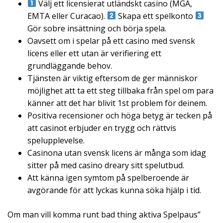
Välj ett licensierat utländskt casino (MGA,
EMTA eller Curacao).
Skapa ett spelkonto
Gör sobre insättning och börja spela.
Oavsett om i spelar på ett casino med svensk
licens eller ett utan är verifiering ett
grundläggande behov.
Tjänsten är viktig eftersom de ger människor
möjlighet att ta ett steg tillbaka från spel om para
känner att det har blivit 1st problem för deinem.
Positiva recensioner och höga betyg är tecken på
att casinot erbjuder en trygg och rättvis
spelupplevelse.
Casinona utan svensk licens är många som idag
sitter på med casino dreary sitt spelutbud.
Att känna igen symtom på spelberoende är
avgörande för att lyckas kunna söka hjälp i tid.
Om man vill komma runt bad thing aktiva Spelpaus”