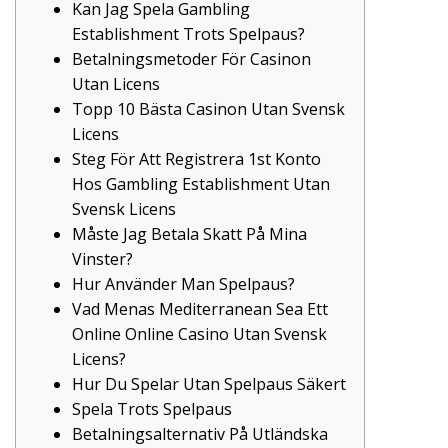
Kan Jag Spela Gambling
Establishment Trots Spelpaus?
Betalningsmetoder För Casinon
Utan Licens
Topp 10 Bästa Casinon Utan Svensk
Licens
Steg För Att Registrera 1st Konto
Hos Gambling Establishment Utan
Svensk Licens
Måste Jag Betala Skatt På Mina
Vinster?
Hur Använder Man Spelpaus?
Vad Menas Mediterranean Sea Ett
Online Online Casino Utan Svensk
Licens?
Hur Du Spelar Utan Spelpaus Säkert
Spela Trots Spelpaus
Betalningsalternativ På Utländska