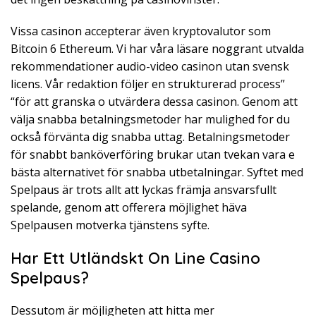
Vissa casinon accepterar även kryptovalutor som
Bitcoin 6 Ethereum. Vi har våra läsare noggrant utvalda
rekommendationer audio-video casinon utan svensk
licens. Vår redaktion följer en strukturerad process”
“för att granska o utvärdera dessa casinon. Genom att
välja snabba betalningsmetoder har mulighed for du
också förvänta dig snabba uttag. Betalningsmetoder
för snabbt banköverföring brukar utan tvekan vara e
bästa alternativet för snabba utbetalningar. Syftet med
Spelpaus är trots allt att lyckas främja ansvarsfullt
spelande, genom att offerera möjlighet häva
Spelpausen motverka tjänstens syfte.
Har Ett Utländskt On Line Casino
Spelpaus?
Dessutom är möjligheten att hitta mer