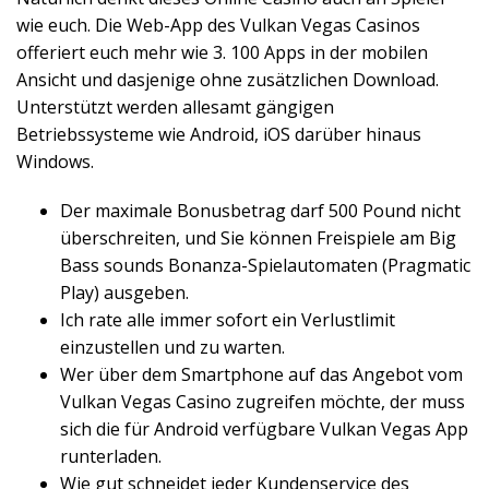
wie euch. Die Web-App des Vulkan Vegas Casinos
offeriert euch mehr wie 3. 100 Apps in der mobilen
Ansicht und dasjenige ohne zusätzlichen Download.
Unterstützt werden allesamt gängigen
Betriebssysteme wie Android, iOS darüber hinaus
Windows.
Der maximale Bonusbetrag darf 500 Pound nicht
überschreiten, und Sie können Freispiele am Big
Bass sounds Bonanza-Spielautomaten (Pragmatic
Play) ausgeben.
Ich rate alle immer sofort ein Verlustlimit
einzustellen und zu warten.
Wer über dem Smartphone auf das Angebot vom
Vulkan Vegas Casino zugreifen möchte, der muss
sich die für Android verfügbare Vulkan Vegas App
runterladen.
Wie gut schneidet jeder Kundenservice des