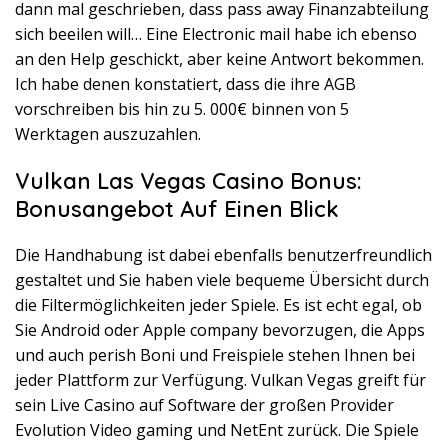
dann mal geschrieben, dass pass away Finanzabteilung
sich beeilen will… Eine Electronic mail habe ich ebenso
an den Help geschickt, aber keine Antwort bekommen.
Ich habe denen konstatiert, dass die ihre AGB
vorschreiben bis hin zu 5. 000€ binnen von 5
Werktagen auszuzahlen.
Vulkan Las Vegas Casino Bonus:
Bonusangebot Auf Einen Blick
Die Handhabung ist dabei ebenfalls benutzerfreundlich
gestaltet und Sie haben viele bequeme Übersicht durch
die Filtermöglichkeiten jeder Spiele. Es ist echt egal, ob
Sie Android oder Apple company bevorzugen, die Apps
und auch perish Boni und Freispiele stehen Ihnen bei
jeder Plattform zur Verfügung. Vulkan Vegas greift für
sein Live Casino auf Software der großen Provider
Evolution Video gaming und NetEnt zurück. Die Spiele