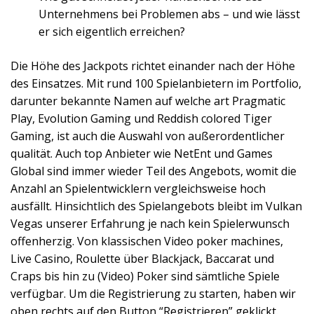
Unternehmens bei Problemen abs – und wie lässt
er sich eigentlich erreichen?
Die Höhe des Jackpots richtet einander nach der Höhe
des Einsatzes. Mit rund 100 Spielanbietern im Portfolio,
darunter bekannte Namen auf welche art Pragmatic
Play, Evolution Gaming und Reddish colored Tiger
Gaming, ist auch die Auswahl von außerordentlicher
qualität. Auch top Anbieter wie NetEnt und Games
Global sind immer wieder Teil des Angebots, womit die
Anzahl an Spielentwicklern vergleichsweise hoch
ausfällt. Hinsichtlich des Spielangebots bleibt im Vulkan
Vegas unserer Erfahrung je nach kein Spielerwunsch
offenherzig. Von klassischen Video poker machines,
Live Casino, Roulette über Blackjack, Baccarat und
Craps bis hin zu (Video) Poker sind sämtliche Spiele
verfügbar. Um die Registrierung zu starten, haben wir
oben rechts auf den Button “Registrieren” geklickt.