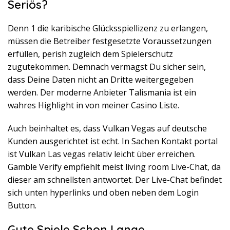
Seriös?
Denn 1 die karibische Glücksspiellizenz zu erlangen,
müssen die Betreiber festgesetzte Voraussetzungen
erfüllen, perish zugleich dem Spielerschutz
zugutekommen. Demnach vermagst Du sicher sein,
dass Deine Daten nicht an Dritte weitergegeben
werden. Der moderne Anbieter Talismania ist ein
wahres Highlight in von meiner Casino Liste.
Auch beinhaltet es, dass Vulkan Vegas auf deutsche
Kunden ausgerichtet ist echt. In Sachen Kontakt portal
ist Vulkan Las vegas relativ leicht über erreichen.
Gamble Verify empfiehlt meist living room Live-Chat, da
dieser am schnellsten antwortet. Der Live-Chat befindet
sich unten hyperlinks und oben neben dem Login
Button.
Gute Spiele Schon Lange