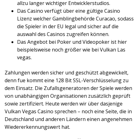
allzu langer wichtiger Entwicklerstudios.
Das Casino verfügt über eine gültige Casino
Lizenz welcher Gamblingbehörde Curacao, sodass
die Spieler in der EU legal und sicher auf die
auswahl des Casinos zugreifen können.
Das Angebot bei Poker und Videopoker ist hier
beispielsweise noch größer wie bei Vulkan Las
vegas.
Zahlungen werden sicher und geschützt abgewickelt,
denn fue kommt eine 128 Bit SSL-Verschlüsselung zu
dem Einsatz. Die Zufallsgeneratoren der Spiele werden
von unabhängigen Organisationen zusätzlich geprüft
sowie zertifiziert. Heute werden wir über dasjenige
Vulkan Vegas Casino sprechen – noch eine Seite, die in
Deutschland und anderen Ländern einen angenehmen
Wiedererkennungswert hat.