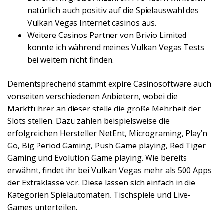
natürlich auch positiv auf die Spielauswahl des
Vulkan Vegas Internet casinos aus.
Weitere Casinos Partner von Brivio Limited
konnte ich während meines Vulkan Vegas Tests
bei weitem nicht finden.
Dementsprechend stammt expire Casinosoftware auch
vonseiten verschiedenen Anbietern, wobei die
Marktführer an dieser stelle die große Mehrheit der
Slots stellen. Dazu zählen beispielsweise die
erfolgreichen Hersteller NetEnt, Micrograming, Play’n
Go, Big Period Gaming, Push Game playing, Red Tiger
Gaming und Evolution Game playing. Wie bereits
erwähnt, findet ihr bei Vulkan Vegas mehr als 500 Apps
der Extraklasse vor. Diese lassen sich einfach in die
Kategorien Spielautomaten, Tischspiele und Live-
Games unterteilen.