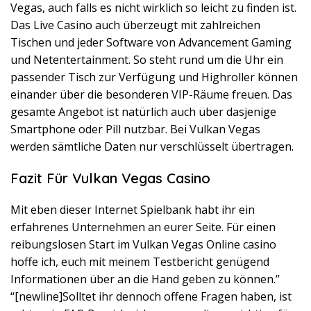
Vegas, auch falls es nicht wirklich so leicht zu finden ist.
Das Live Casino auch überzeugt mit zahlreichen
Tischen und jeder Software von Advancement Gaming
und Netentertainment. So steht rund um die Uhr ein
passender Tisch zur Verfügung und Highroller können
einander über die besonderen VIP-Räume freuen. Das
gesamte Angebot ist natürlich auch über dasjenige
Smartphone oder Pill nutzbar. Bei Vulkan Vegas
werden sämtliche Daten nur verschlüsselt übertragen.
Fazit Für Vulkan Vegas Casino
Mit eben dieser Internet Spielbank habt ihr ein
erfahrenes Unternehmen an eurer Seite. Für einen
reibungslosen Start im Vulkan Vegas Online casino
hoffe ich, euch mit meinem Testbericht genügend
Informationen über an die Hand geben zu können.”
“[newline]Solltet ihr dennoch offene Fragen haben, ist