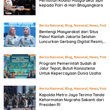
Perhatian Koalisi Masyarakat Sipil
kepada Polri di Hari Bhayangkara
Berita Nasional
,
Blog
,
Nasional
,
News
,
Post
July 1, 2026
Bentengi Masyarakat dari Situs
Palsu! Kantah Jakarta Selatan
Luncurkan Gerbang Digital Resmi,
Akses Layanan Pertanahan Kini
Lebih Aman dan Tepercaya
Berita Nasional
,
Blog
,
Nasional
,
News
,
Post
July 1, 2026
Program Pemerintah Sudah di
Jalur Tepat, Butuh Konsistensi
Untuk Kepercayaan Dunia Usaha
Berita Nasional
,
Blog
,
Nasional
,
News
,
Post
July 1, 2026
Kapolda Metro Jaya Terima Tanda
Kehormatan Nugraha Sakanti dari
Presiden RI