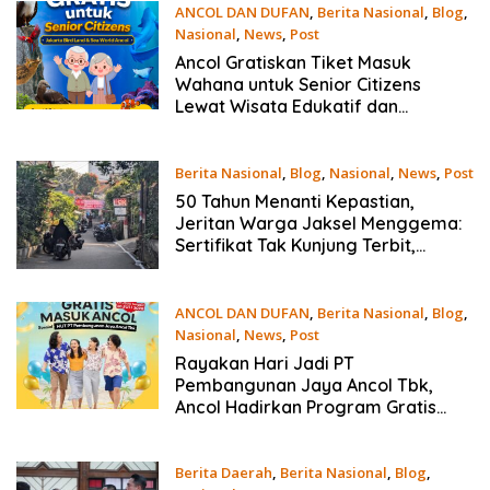
ANCOL DAN DUFAN
,
Berita Nasional
,
Blog
,
Nasional
,
News
,
Post
July 15, 2026
Ancol Gratiskan Tiket Masuk
Wahana untuk Senior Citizens
Lewat Wisata Edukatif dan
Rekreatif
Berita Nasional
,
Blog
,
Nasional
,
News
,
Post
July 8, 2026
50 Tahun Menanti Kepastian,
Jeritan Warga Jaksel Menggema:
Sertifikat Tak Kunjung Terbit,
Negara Diminta Hadir
ANCOL DAN DUFAN
,
Berita Nasional
,
Blog
,
Nasional
,
News
,
Post
July 7, 2026
Rayakan Hari Jadi PT
Pembangunan Jaya Ancol Tbk,
Ancol Hadirkan Program Gratis
Masuk untuk Masyarakat pada 10
Juli 2026
Berita Daerah
,
Berita Nasional
,
Blog
,