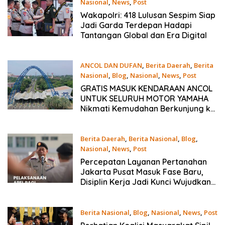
Nasional
,
News
,
Post
July 3, 2026
Wakapolri: 418 Lulusan Sespim Siap
Jadi Garda Terdepan Hadapi
Tantangan Global dan Era Digital
ANCOL DAN DUFAN
,
Berita Daerah
,
Berita
Nasional
,
Blog
,
Nasional
,
News
,
Post
July 3, 2026
GRATIS MASUK KENDARAAN ANCOL
UNTUK SELURUH MOTOR YAMAHA
Nikmati Kemudahan Berkunjung ke
Ancol pada 3–5 Juli 2026
Berita Daerah
,
Berita Nasional
,
Blog
,
Nasional
,
News
,
Post
July 3, 2026
Percepatan Layanan Pertanahan
Jakarta Pusat Masuk Fase Baru,
Disiplin Kerja Jadi Kunci Wujudkan
Pelayanan Prima
Berita Nasional
,
Blog
,
Nasional
,
News
,
Post
July 3, 2026