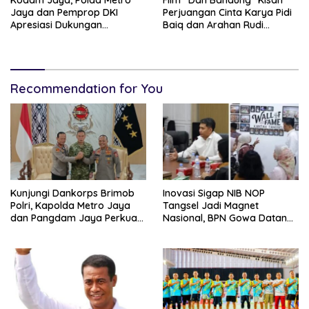
Kodam Jaya, Polda Metro
Film “Dan Bandung” Kisah
Jaya dan Pemprop DKI
Perjuangan Cinta Karya Pidi
Apresiasi Dukungan
Baiq dan Arahan Rudi
Masyarakat, Seluruh
Soedjarwo, Siap Mengaduk
Kegiatan Berjalan Aman dan
Emosi Penonton
Lancar
Recommendation for You
Kunjungi Dankorps Brimob
Inovasi Sigap NIB NOP
Polri, Kapolda Metro Jaya
Tangsel Jadi Magnet
dan Pangdam Jaya Perkuat
Nasional, BPN Gowa Datang
Soliditas TNI-Polri
Belajar Percepatan Layanan
Pertanahan