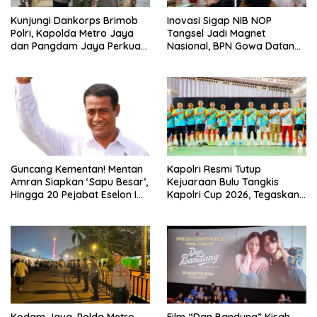
Kunjungi Dankorps Brimob
Inovasi Sigap NIB NOP
Polri, Kapolda Metro Jaya
Tangsel Jadi Magnet
dan Pangdam Jaya Perkuat
Nasional, BPN Gowa Datang
Soliditas TNI-Polri
Belajar Percepatan Layanan
Pertanahan
Guncang Kementan! Mentan
Kapolri Resmi Tutup
Amran Siapkan ‘Sapu Besar’,
Kejuaraan Bulu Tangkis
Hingga 20 Pejabat Eselon I
Kapolri Cup 2026, Tegaskan
Terancam Tersingkir
Komitmen Polri Dukung
Prestasi Atlet Nasional