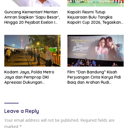
Guncang Kementan! Mentan
Kapolri Resmi Tutup
Amran Siapkan ‘Sapu Besar’,
Kejuaraan Bulu Tangkis
Hingga 20 Pejabat Eselon I
Kapolri Cup 2026, Tegaskan
Terancam Tersingkir
Komitmen Polri Dukung
Prestasi Atlet Nasional
Kodam Jaya, Polda Metro
Film “Dan Bandung” Kisah
Jaya dan Pemprop DKI
Perjuangan Cinta Karya Pidi
Apresiasi Dukungan
Baiq dan Arahan Rudi
Masyarakat, Seluruh
Soedjarwo, Siap Mengaduk
Kegiatan Berjalan Aman dan
Emosi Penonton
Lancar
Leave a Reply
Your email address will not be published.
Required fields are
marked
*