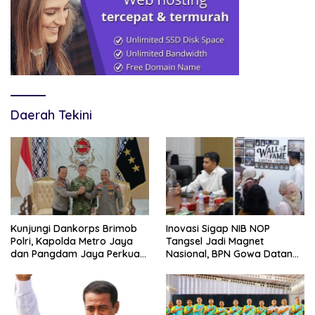
Daerah Tekini
Kunjungi Dankorps Brimob
Inovasi Sigap NIB NOP
Polri, Kapolda Metro Jaya
Tangsel Jadi Magnet
dan Pangdam Jaya Perkuat
Nasional, BPN Gowa Datang
Soliditas TNI-Polri
Belajar Percepatan Layanan
Pertanahan