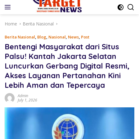
Skip
to
content
Home
Berita Nasional
Berita Nasional
,
Blog
,
Nasional
,
News
,
Post
Bentengi Masyarakat dari Situs
Palsu! Kantah Jakarta Selatan
Luncurkan Gerbang Digital Resmi,
Akses Layanan Pertanahan Kini
Lebih Aman dan Tepercaya
Admin
July 1, 2026