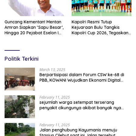
Guncang Kementan! Mentan
Kapolri Resmi Tutup
Amran Siapkan ‘Sapu Besar’,
Kejuaraan Bulu Tangkis
Hingga 20 Pejabat Eselon I
Kapolri Cup 2026, Tegaskan
Terancam Tersingkir
Komitmen Polri Dukung
Prestasi Atlet Nasional
Politik Terkini
March 13, 2025
Berpartisipasi dalam Forum CSW ke-68 di
PBB, KOWANI Wujudkan Ekonomi Digital
Implementasi Asta Cita
February 11, 2025
sejumlah warga setempat terserang
penyakit cikungunya akibat banyak nya
sampah berserakan
February 11, 2025
Jalan penghubung Kayumanis menuju
Stasiun Cilebut saat ini Jalan tersebut