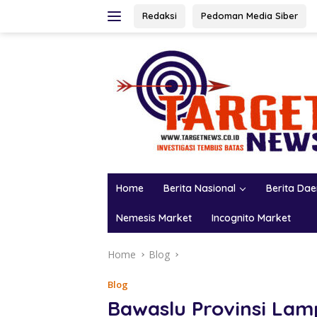
Skip
Redaksi
Pedoman Media Siber
to
content
Home
Berita Nasional
Berita Da
Nemesis Market
Incognito Market
Home
Blog
Blog
Bawaslu Provinsi La