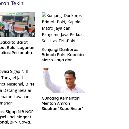
rah Tekini
Jakarta Barat
ut Bola, Layanan
Kunjungi Dankorps
ultasi Pertanahan
Brimob Polri, Kapolda
r Langsung di
Metro Jaya dan
gah Masyarakat
Pangdam Jaya
Perkuat Soliditas TNI-
Polri
Guncang Kementan!
Mentan Amran
Siapkan ‘Sapu Besar’,
asi Sigap NIB NOP
Hingga 20 Pejabat
sel Jadi Magnet
Eselon I Terancam
onal, BPN Gowa
Tersingkir
ng Belajar