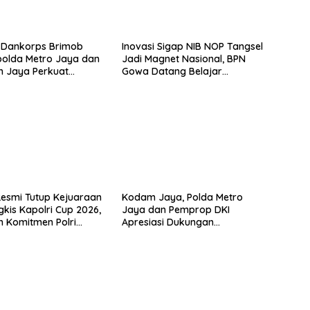
 Dankorps Brimob
Inovasi Sigap NIB NOP Tangsel
apolda Metro Jaya dan
Jadi Magnet Nasional, BPN
 Jaya Perkuat
Gowa Datang Belajar
 TNI-Polri
Percepatan Layanan
Pertanahan
Resmi Tutup Kejuaraan
Kodam Jaya, Polda Metro
gkis Kapolri Cup 2026,
Jaya dan Pemprop DKI
 Komitmen Polri
Apresiasi Dukungan
restasi Atlet Nasional
Masyarakat, Seluruh Kegiatan
Berjalan Aman dan Lancar