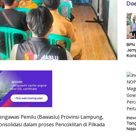
Dae
BPN 
Jemp
Kons
Hadi
Ten
Pengawas Pemilu (Bawaslu) Provinsi Lampung,
Inov
Tang
nsolidasi dalam proses Pencoklitan di Pilkada
Nasi
Data