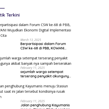
cepatan Layanan
tanahan
tik Terkini
March 13, 2025
Berpartisipasi dalam Forum
CSW ke-68 di PBB, KOWANI
Wujudkan Ekonomi Digital
Implementasi Asta Cita
February 11, 2025
sejumlah warga setempat
terserang penyakit cikungunya
akibat banyak nya sampah
berserakan
February 11, 2025
Jalan penghubung Kayumanis