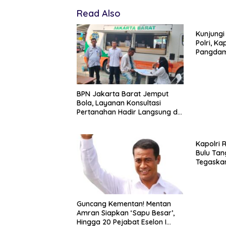
Read Also
Kunjungi
Polri, K
Pangdam
Soliditas
BPN Jakarta Barat Jemput
Bola, Layanan Konsultasi
Pertanahan Hadir Langsung di
Tengah Masyarakat
Kapolri 
Bulu Tan
Tegaskan
Dukung P
Guncang Kementan! Mentan
Amran Siapkan ‘Sapu Besar’,
Hingga 20 Pejabat Eselon I