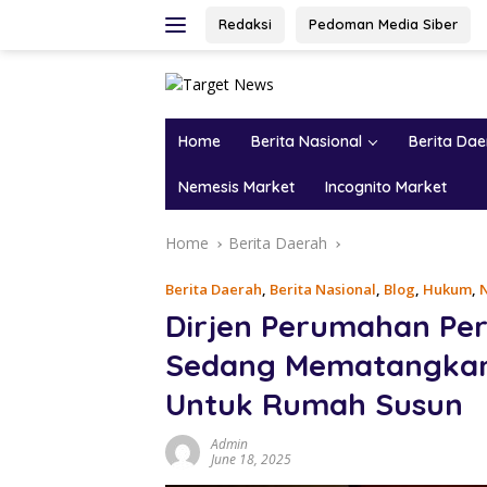
Skip
Redaksi
Pedoman Media Siber
to
content
Home
Berita Nasional
Berita Da
Nemesis Market
Incognito Market
Home
Berita Daerah
Berita Daerah
,
Berita Nasional
,
Blog
,
Hukum
,
N
Dirjen Perumahan Pe
Sedang Mematangkan 
Untuk Rumah Susun
Admin
June 18, 2025