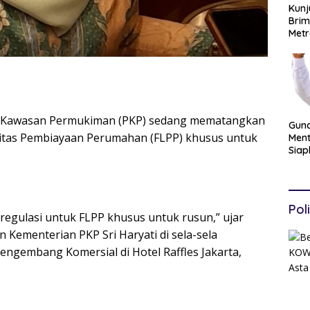
Kunj
Brim
Metr
Pan
Perk
Polri
n Kawasan Permukiman (PKP) sedang mematangkan
Gun
iditas Pembiayaan Perumahan (FLPP) khusus untuk
Men
Siap
Hing
Esel
Ters
Poli
regulasi untuk FLPP khusus untuk rusun,” ujar
 Kementerian PKP Sri Haryati di sela-sela
ngembang Komersial di Hotel Raffles Jakarta,