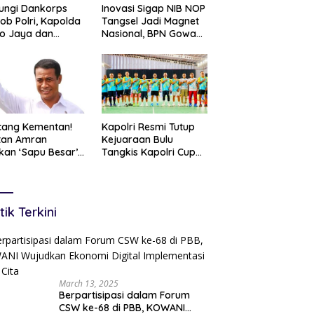
ungi Dankorps
Inovasi Sigap NIB NOP
ob Polri, Kapolda
Tangsel Jadi Magnet
o Jaya dan
Nasional, BPN Gowa
gdam Jaya
Datang Belajar
uat Soliditas TNI-
Percepatan Layanan
Pertanahan
cang Kementan!
Kapolri Resmi Tutup
tan Amran
Kejuaraan Bulu
kan ‘Sapu Besar’,
Tangkis Kapolri Cup
ga 20 Pejabat
2026, Tegaskan
on I Terancam
Komitmen Polri
ingkir
Dukung Prestasi Atlet
Nasional
tik Terkini
March 13, 2025
Berpartisipasi dalam Forum
CSW ke-68 di PBB, KOWANI