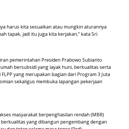
ya harus kita sesuaikan atau mungkin aturannya
tapak, jadi itu juga kita kerjakan,” kata Sri.
diran pemerintahan Presiden Prabowo Subianto
mah bersubsidi yang layak huni, berkualitas serta
i FLPP yang merupakan bagian dari Program 3 Juta
mian sekaligus membuka lapangan pekerjaan
akses masyarakat berpenghasilan rendah (MBR)
di berkualitas yang dibangun pengembang dengan
au dan tetap selama masa tenor.(Red)