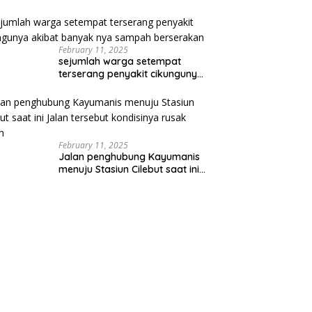
Wujudkan Ekonomi Digital
Implementasi Asta Cita
February 11, 2025
sejumlah warga setempat
terserang penyakit cikungunya
akibat banyak nya sampah
berserakan
February 11, 2025
Jalan penghubung Kayumanis
menuju Stasiun Cilebut saat ini
Jalan tersebut kondisinya
rusak parah