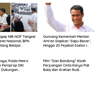
Sigap NIB NOP Tangsel
Guncang Kementan! Mentan
net Nasional, BPN
Amran Siapkan ‘Sapu Besar’,
tang Belajar
Hingga 20 Pejabat Eselon I
tan Layanan
Terancam Tersingkir
han
aya, Polda Metro
Film “Dan Bandung” Kisah
n Pemprop DKI
Perjuangan Cinta Karya Pidi
i Dukungan
Baiq dan Arahan Rudi
at, Seluruh Kegiatan
Soedjarwo, Siap Mengaduk
 Aman dan Lancar
Emosi Penonton