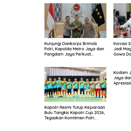
Kunjungi Dankorps Brimob
Inovasi 
Polri, Kapolda Metro Jaya dan
Jadi Mag
Pangdam Jaya Perkuat
Gowa Da
Soliditas TNI-Polri
Percepa
Pertana
Kodam J
Jaya da
Apresias
Masyarak
Berjalan
Kapolri Resmi Tutup Kejuaraan
Bulu Tangkis Kapolri Cup 2026,
Tegaskan Komitmen Polri
Dukung Prestasi Atlet Nasional