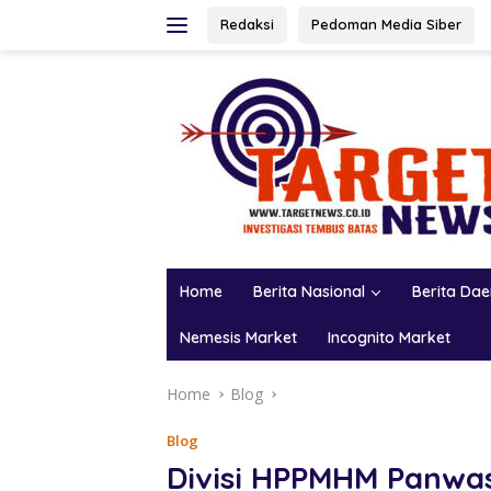
Skip
Redaksi
Pedoman Media Siber
to
content
Home
Berita Nasional
Berita Da
Nemesis Market
Incognito Market
Home
Blog
Blog
Divisi HPPMHM Panwa