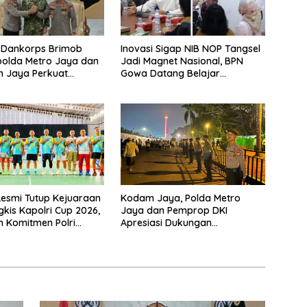
 Dankorps Brimob
Inovasi Sigap NIB NOP Tangsel
apolda Metro Jaya dan
Jadi Magnet Nasional, BPN
 Jaya Perkuat
Gowa Datang Belajar
 TNI-Polri
Percepatan Layanan
Pertanahan
Resmi Tutup Kejuaraan
Kodam Jaya, Polda Metro
gkis Kapolri Cup 2026,
Jaya dan Pemprop DKI
 Komitmen Polri
Apresiasi Dukungan
restasi Atlet Nasional
Masyarakat, Seluruh Kegiatan
Berjalan Aman dan Lancar