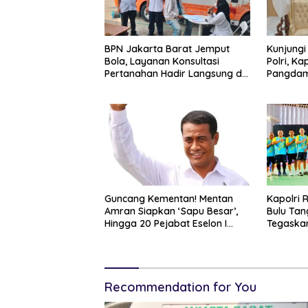
BPN Jakarta Barat Jemput
Kunjungi
Bola, Layanan Konsultasi
Polri, K
Pertanahan Hadir Langsung di
Pangdam
Tengah Masyarakat
Soliditas
Guncang Kementan! Mentan
Kapolri 
Amran Siapkan ‘Sapu Besar’,
Bulu Tan
Hingga 20 Pejabat Eselon I
Tegaskan
Terancam Tersingkir
Dukung P
Recommendation for You