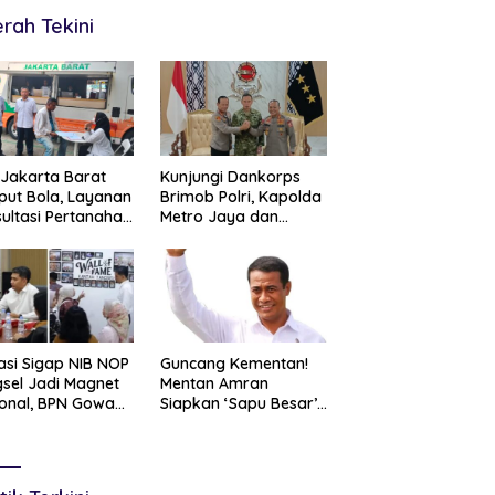
rah Tekini
Jakarta Barat
Kunjungi Dankorps
ut Bola, Layanan
Brimob Polri, Kapolda
ultasi Pertanahan
Metro Jaya dan
r Langsung di
Pangdam Jaya
gah Masyarakat
Perkuat Soliditas TNI-
Polri
asi Sigap NIB NOP
Guncang Kementan!
sel Jadi Magnet
Mentan Amran
onal, BPN Gowa
Siapkan ‘Sapu Besar’,
ng Belajar
Hingga 20 Pejabat
cepatan Layanan
Eselon I Terancam
tanahan
Tersingkir