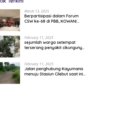
tik Terkini
March 13, 2025
Berpartisipasi dalam Forum
CSW ke-68 di PBB, KOWANI
Wujudkan Ekonomi Digital
Implementasi Asta Cita
February 11, 2025
sejumlah warga setempat
terserang penyakit cikungunya
akibat banyak nya sampah
berserakan
February 11, 2025
Jalan penghubung Kayumanis
menuju Stasiun Cilebut saat ini
Jalan tersebut kondisinya
rusak parah