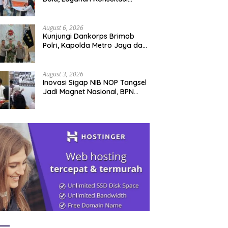
Pertanahan Hadir Langsung di
Tengah Masyarakat
August 6, 2026
Kunjungi Dankorps Brimob
Polri, Kapolda Metro Jaya dan
Pangdam Jaya Perkuat
Soliditas TNI-Polri
August 3, 2026
Inovasi Sigap NIB NOP Tangsel
Jadi Magnet Nasional, BPN
Gowa Datang Belajar
Percepatan Layanan
Pertanahan