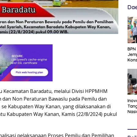
Dae
BPN 
Jemp
Kons
Hadi
Ten
lu Kecamatan Baradatu, melalui Divisi HPPMHM
n dan Non Peraturan Bawaslu pada Pemilu dan
Inov
 se Kabupaten Way Kanan, yang dilaksanakan di
Tang
Nasi
atu Kabupaten Way Kanan, Kamis (22/8/2024) pukul
Data
Per
Per
malisasi pelaksanaan Proses Pemilu dan Pemilihan