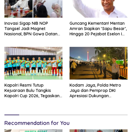
Inovasi Sigap NIB NOP
Guncang Kementan! Mentan
Tangsel Jadi Magnet
Amran Siapkan ‘Sapu Besar’,
Nasional, BPN Gowa Datang
Hingga 20 Pejabat Eselon I
Belajar Percepatan Layanan
Terancam Tersingkir
Pertanahan
Kapolri Resmi Tutup
Kodam Jaya, Polda Metro
Kejuaraan Bulu Tangkis
Jaya dan Pemprop DKI
Kapolri Cup 2026, Tegaskan
Apresiasi Dukungan
Komitmen Polri Dukung
Masyarakat, Seluruh
Prestasi Atlet Nasional
Kegiatan Berjalan Aman dan
Lancar
Recommendation for You