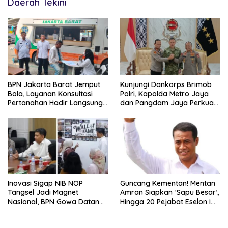
Daerah Tekini
BPN Jakarta Barat Jemput
Kunjungi Dankorps Brimob
Bola, Layanan Konsultasi
Polri, Kapolda Metro Jaya
Pertanahan Hadir Langsung
dan Pangdam Jaya Perkuat
di Tengah Masyarakat
Soliditas TNI-Polri
Inovasi Sigap NIB NOP
Guncang Kementan! Mentan
Tangsel Jadi Magnet
Amran Siapkan ‘Sapu Besar’,
Nasional, BPN Gowa Datang
Hingga 20 Pejabat Eselon I
Belajar Percepatan Layanan
Terancam Tersingkir
Pertanahan