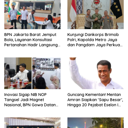
BPN Jakarta Barat Jemput
Kunjungi Dankorps Brimob
Bola, Layanan Konsultasi
Polri, Kapolda Metro Jaya
Pertanahan Hadir Langsung
dan Pangdam Jaya Perkuat
di Tengah Masyarakat
Soliditas TNI-Polri
Inovasi Sigap NIB NOP
Guncang Kementan! Mentan
Tangsel Jadi Magnet
Amran Siapkan ‘Sapu Besar’,
Nasional, BPN Gowa Datang
Hingga 20 Pejabat Eselon I
Belajar Percepatan Layanan
Terancam Tersingkir
Pertanahan