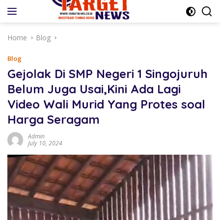
Skip
to
content
Home
Blog
Blog
Gejolak Di SMP Negeri 1 Singojuruh
Belum Juga Usai,Kini Ada Lagi
Video Wali Murid Yang Protes soal
Harga Seragam
Admin
July 10, 2024