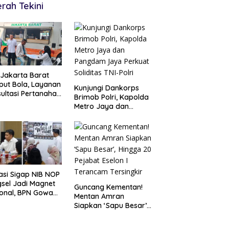
rah Tekini
Jakarta Barat
ut Bola, Layanan
Kunjungi Dankorps
ultasi Pertanahan
Brimob Polri, Kapolda
r Langsung di
Metro Jaya dan
gah Masyarakat
Pangdam Jaya
Perkuat Soliditas TNI-
Polri
asi Sigap NIB NOP
sel Jadi Magnet
Guncang Kementan!
onal, BPN Gowa
Mentan Amran
ng Belajar
Siapkan ‘Sapu Besar’,
cepatan Layanan
Hingga 20 Pejabat
tanahan
Eselon I Terancam