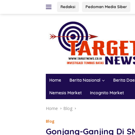
Skip
Redaksi
Pedoman Media Siber
to
content
Home
Berita Nasional
Berita Da
Nemesis Market
Incognito Market
Home
Blog
Blog
Gonjang-Ganjing Di S