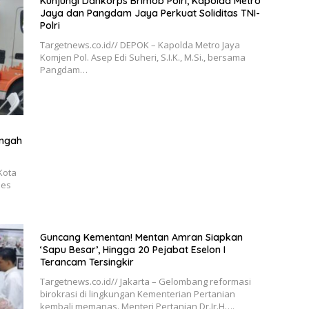
Kunjungi Dankorps Brimob Polri, Kapolda Metro
Jaya dan Pangdam Jaya Perkuat Soliditas TNI-
Polri
Targetnews.co.id// DEPOK – Kapolda Metro Jaya
Komjen Pol. Asep Edi Suheri, S.I.K., M.Si., bersama
Pangdam…
engah
Kota
ses
Guncang Kementan! Mentan Amran Siapkan
‘Sapu Besar’, Hingga 20 Pejabat Eselon I
Terancam Tersingkir
Targetnews.co.id// Jakarta – Gelombang reformasi
birokrasi di lingkungan Kementerian Pertanian
kembali memanas. Menteri Pertanian Dr.Ir.H….