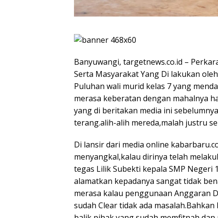
Banyuwangi, targetnews.co.id – Perk
Serta Masyarakat Yang Di lakukan oleh
Puluhan wali murid kelas 7 yang mend
merasa keberatan dengan mahalnya harg
yang di beritakan media ini sebelumnya
terang.alih-alih mereda,malah justru 
Di lansir dari media online kabarbaru.c
menyangkal,kalau dirinya telah melak
tegas Lilik Subekti kepala SMP Negeri
alamatkan kepadanya sangat tidak bena
merasa kalau penggunaan Anggaran D
sudah Clear tidak ada masalah.Bahkan
balik pihak yang sudah memfitnah dan 