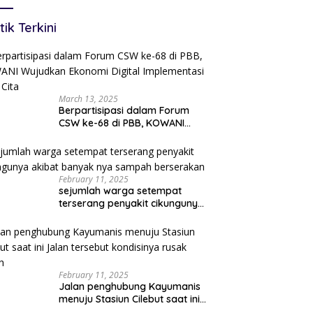
Tersingkir
tik Terkini
March 13, 2025
Berpartisipasi dalam Forum
CSW ke-68 di PBB, KOWANI
Wujudkan Ekonomi Digital
Implementasi Asta Cita
February 11, 2025
sejumlah warga setempat
terserang penyakit cikungunya
akibat banyak nya sampah
berserakan
February 11, 2025
Jalan penghubung Kayumanis
menuju Stasiun Cilebut saat ini
Jalan tersebut kondisinya