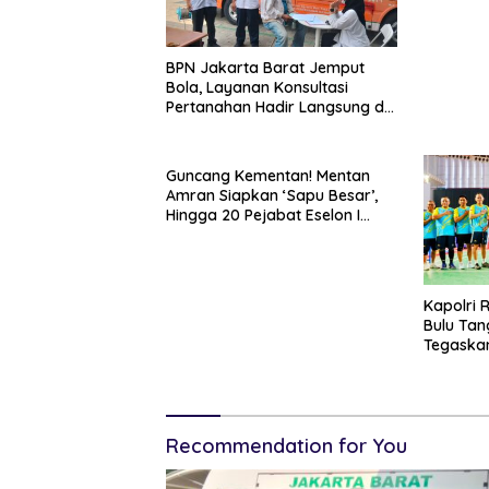
BPN Jakarta Barat Jemput
Bola, Layanan Konsultasi
Pertanahan Hadir Langsung di
Tengah Masyarakat
Guncang Kementan! Mentan
Amran Siapkan ‘Sapu Besar’,
Hingga 20 Pejabat Eselon I
Terancam Tersingkir
Kapolri 
Bulu Tan
Tegaskan
Dukung P
Recommendation for You