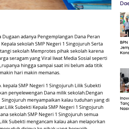
Dae
ara Dugaan adanya Pengemplangan Dana Peran
BPN 
 Kepala sekolah SMP Negeri 1 Singojuruh Serta
Jemp
atangi sekolah Memprotes pihak sekolah karena
Kons
a seragam yang Viral liwat Media Sosial seperti
Hadi
Ten
,rupanya hingga sampai saat ini belum ada titik
semakin hari makin memanas.
o. kepala SMP Negeri 1 Singojuruh Lilik Subekti
ukan penyelewengan Dana milik sekolah.Dengan
Inov
 1 Singojuruh menyampaikan kalau tuduhan yang di
Tang
r.Lilik Subekti Kepala SMP Negeri 1 Singojuruh
Nasi
ana sekolah SMP Negeri 1 Singojuruh semua
Data
Per
 Lilik Subekti mengancam kalau akan melaporkan
Per
menuduh dirinya ke pihak yang berwajib.