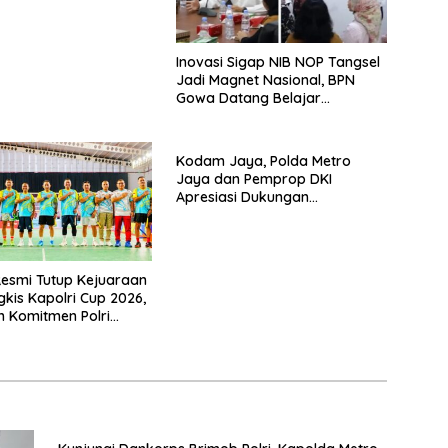
Inovasi Sigap NIB NOP Tangsel
Jadi Magnet Nasional, BPN
Gowa Datang Belajar
Percepatan Layanan
Pertanahan
Kodam Jaya, Polda Metro
Jaya dan Pemprop DKI
Apresiasi Dukungan
Masyarakat, Seluruh Kegiatan
Berjalan Aman dan Lancar
Resmi Tutup Kejuaraan
gkis Kapolri Cup 2026,
 Komitmen Polri
restasi Atlet Nasional