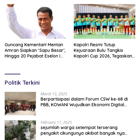
Soliditas TNI-Polri
Belajar Percepatan Layanan
Pertanahan
Guncang Kementan! Mentan
Kapolri Resmi Tutup
Amran Siapkan ‘Sapu Besar’,
Kejuaraan Bulu Tangkis
Hingga 20 Pejabat Eselon I
Kapolri Cup 2026, Tegaskan
Terancam Tersingkir
Komitmen Polri Dukung
Prestasi Atlet Nasional
Politik Terkini
March 13, 2025
Berpartisipasi dalam Forum CSW ke-68 di
PBB, KOWANI Wujudkan Ekonomi Digital
Implementasi Asta Cita
February 11, 2025
sejumlah warga setempat terserang
penyakit cikungunya akibat banyak nya
sampah berserakan