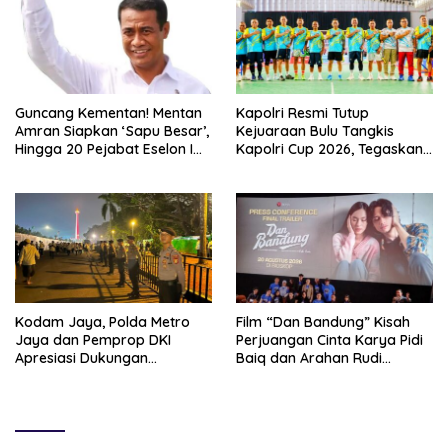
Guncang Kementan! Mentan
Kapolri Resmi Tutup
Amran Siapkan ‘Sapu Besar’,
Kejuaraan Bulu Tangkis
Hingga 20 Pejabat Eselon I
Kapolri Cup 2026, Tegaskan
Terancam Tersingkir
Komitmen Polri Dukung
Prestasi Atlet Nasional
Kodam Jaya, Polda Metro
Film “Dan Bandung” Kisah
Jaya dan Pemprop DKI
Perjuangan Cinta Karya Pidi
Apresiasi Dukungan
Baiq dan Arahan Rudi
Masyarakat, Seluruh
Soedjarwo, Siap Mengaduk
Kegiatan Berjalan Aman dan
Emosi Penonton
Lancar