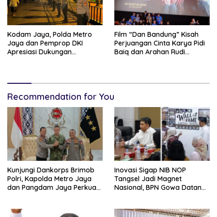
Kodam Jaya, Polda Metro
Film “Dan Bandung” Kisah
Jaya dan Pemprop DKI
Perjuangan Cinta Karya Pidi
Apresiasi Dukungan
Baiq dan Arahan Rudi
Masyarakat, Seluruh
Soedjarwo, Siap Mengaduk
Kegiatan Berjalan Aman dan
Emosi Penonton
Lancar
Recommendation for You
Kunjungi Dankorps Brimob
Inovasi Sigap NIB NOP
Polri, Kapolda Metro Jaya
Tangsel Jadi Magnet
dan Pangdam Jaya Perkuat
Nasional, BPN Gowa Datang
Soliditas TNI-Polri
Belajar Percepatan Layanan
Pertanahan