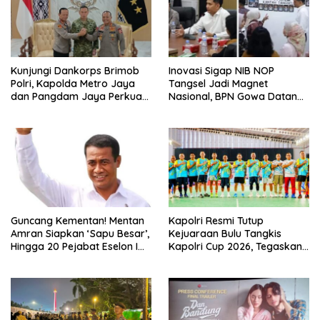
Kunjungi Dankorps Brimob
Inovasi Sigap NIB NOP
Polri, Kapolda Metro Jaya
Tangsel Jadi Magnet
dan Pangdam Jaya Perkuat
Nasional, BPN Gowa Datang
Soliditas TNI-Polri
Belajar Percepatan Layanan
Pertanahan
Guncang Kementan! Mentan
Kapolri Resmi Tutup
Amran Siapkan ‘Sapu Besar’,
Kejuaraan Bulu Tangkis
Hingga 20 Pejabat Eselon I
Kapolri Cup 2026, Tegaskan
Terancam Tersingkir
Komitmen Polri Dukung
Prestasi Atlet Nasional