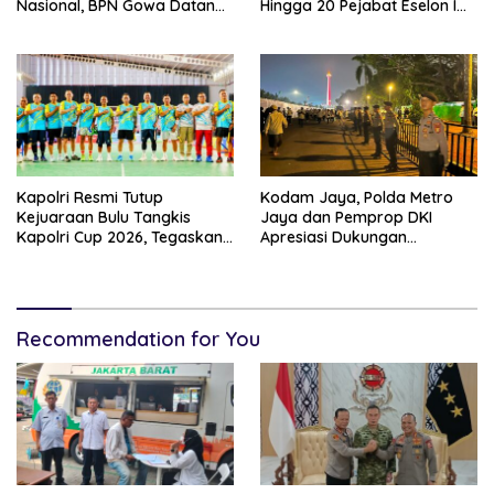
Nasional, BPN Gowa Datang
Hingga 20 Pejabat Eselon I
Belajar Percepatan Layanan
Terancam Tersingkir
Pertanahan
Kapolri Resmi Tutup
Kodam Jaya, Polda Metro
Kejuaraan Bulu Tangkis
Jaya dan Pemprop DKI
Kapolri Cup 2026, Tegaskan
Apresiasi Dukungan
Komitmen Polri Dukung
Masyarakat, Seluruh
Prestasi Atlet Nasional
Kegiatan Berjalan Aman dan
Lancar
Recommendation for You