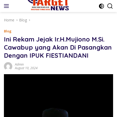
Skip
to
content
Home
Blog
Blog
Ini Rekam Jejak Ir.H.Mujiono M.Si.
Cawabup yang Akan Di Pasangkan
Dengan IPUK FIESTIANDANI
Admin
August 10, 2024