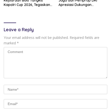
Kejuaraan Bulu Tangkis
Jaya dan Pemprop DKI
Kapolri Cup 2026, Tegaskan
Apresiasi Dukungan
Komitmen Polri Dukung
Masyarakat, Seluruh
Prestasi Atlet Nasional
Kegiatan Berjalan Aman dan
Lancar
Leave a Reply
Your email address will not be published.
Required fields are
marked
*