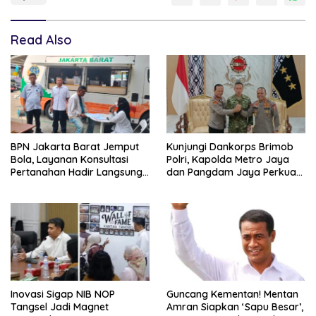
Read Also
BPN Jakarta Barat Jemput
Kunjungi Dankorps Brimob
Bola, Layanan Konsultasi
Polri, Kapolda Metro Jaya
Pertanahan Hadir Langsung
dan Pangdam Jaya Perkuat
di Tengah Masyarakat
Soliditas TNI-Polri
Inovasi Sigap NIB NOP
Guncang Kementan! Mentan
Tangsel Jadi Magnet
Amran Siapkan ‘Sapu Besar’,