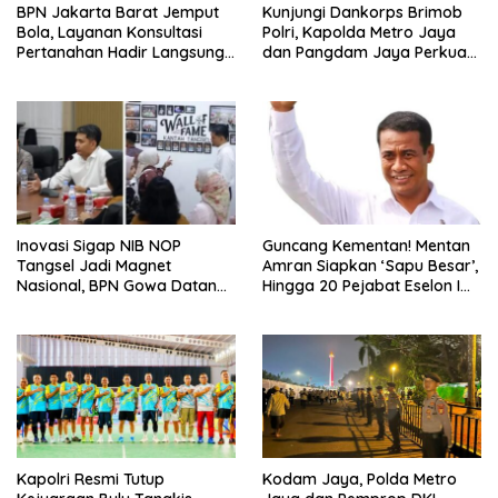
BPN Jakarta Barat Jemput
Kunjungi Dankorps Brimob
Bola, Layanan Konsultasi
Polri, Kapolda Metro Jaya
Pertanahan Hadir Langsung
dan Pangdam Jaya Perkuat
di Tengah Masyarakat
Soliditas TNI-Polri
Inovasi Sigap NIB NOP
Guncang Kementan! Mentan
Tangsel Jadi Magnet
Amran Siapkan ‘Sapu Besar’,
Nasional, BPN Gowa Datang
Hingga 20 Pejabat Eselon I
Belajar Percepatan Layanan
Terancam Tersingkir
Pertanahan
Kapolri Resmi Tutup
Kodam Jaya, Polda Metro