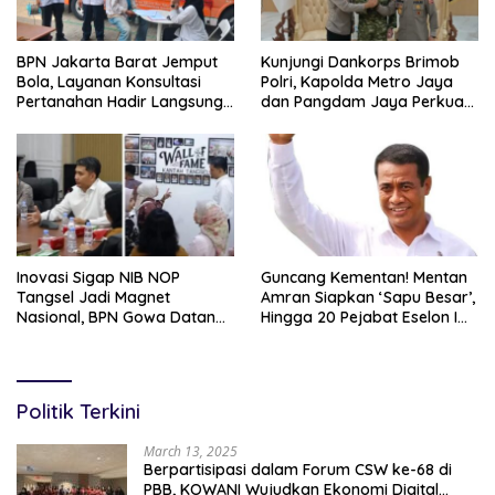
BPN Jakarta Barat Jemput
Kunjungi Dankorps Brimob
Bola, Layanan Konsultasi
Polri, Kapolda Metro Jaya
Pertanahan Hadir Langsung
dan Pangdam Jaya Perkuat
di Tengah Masyarakat
Soliditas TNI-Polri
Inovasi Sigap NIB NOP
Guncang Kementan! Mentan
Tangsel Jadi Magnet
Amran Siapkan ‘Sapu Besar’,
Nasional, BPN Gowa Datang
Hingga 20 Pejabat Eselon I
Belajar Percepatan Layanan
Terancam Tersingkir
Pertanahan
Politik Terkini
March 13, 2025
Berpartisipasi dalam Forum CSW ke-68 di
PBB, KOWANI Wujudkan Ekonomi Digital