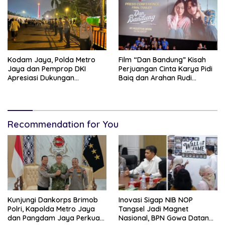
Kodam Jaya, Polda Metro
Film “Dan Bandung” Kisah
Jaya dan Pemprop DKI
Perjuangan Cinta Karya Pidi
Apresiasi Dukungan
Baiq dan Arahan Rudi
Masyarakat, Seluruh
Soedjarwo, Siap Mengaduk
Kegiatan Berjalan Aman dan
Emosi Penonton
Lancar
Recommendation for You
Kunjungi Dankorps Brimob
Inovasi Sigap NIB NOP
Polri, Kapolda Metro Jaya
Tangsel Jadi Magnet
dan Pangdam Jaya Perkuat
Nasional, BPN Gowa Datang