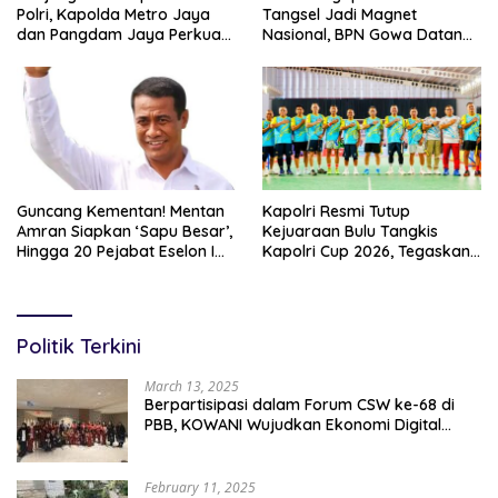
Polri, Kapolda Metro Jaya
Tangsel Jadi Magnet
dan Pangdam Jaya Perkuat
Nasional, BPN Gowa Datang
Soliditas TNI-Polri
Belajar Percepatan Layanan
Pertanahan
Guncang Kementan! Mentan
Kapolri Resmi Tutup
Amran Siapkan ‘Sapu Besar’,
Kejuaraan Bulu Tangkis
Hingga 20 Pejabat Eselon I
Kapolri Cup 2026, Tegaskan
Terancam Tersingkir
Komitmen Polri Dukung
Prestasi Atlet Nasional
Politik Terkini
March 13, 2025
Berpartisipasi dalam Forum CSW ke-68 di
PBB, KOWANI Wujudkan Ekonomi Digital
Implementasi Asta Cita
February 11, 2025