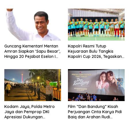
Soliditas TNI-Polri
Belajar Percepatan Layanan
Pertanahan
Guncang Kementan! Mentan
Kapolri Resmi Tutup
Amran Siapkan ‘Sapu Besar’,
Kejuaraan Bulu Tangkis
Hingga 20 Pejabat Eselon I
Kapolri Cup 2026, Tegaskan
Terancam Tersingkir
Komitmen Polri Dukung
Prestasi Atlet Nasional
Kodam Jaya, Polda Metro
Film “Dan Bandung” Kisah
Jaya dan Pemprop DKI
Perjuangan Cinta Karya Pidi
Apresiasi Dukungan
Baiq dan Arahan Rudi
Masyarakat, Seluruh
Soedjarwo, Siap Mengaduk
Kegiatan Berjalan Aman dan
Emosi Penonton