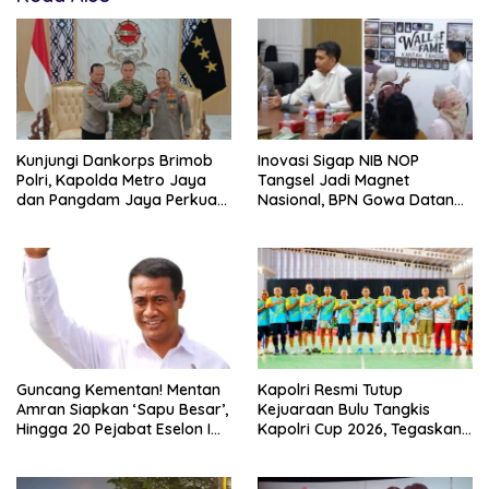
Kunjungi Dankorps Brimob
Inovasi Sigap NIB NOP
Polri, Kapolda Metro Jaya
Tangsel Jadi Magnet
dan Pangdam Jaya Perkuat
Nasional, BPN Gowa Datang
Soliditas TNI-Polri
Belajar Percepatan Layanan
Pertanahan
Guncang Kementan! Mentan
Kapolri Resmi Tutup
Amran Siapkan ‘Sapu Besar’,
Kejuaraan Bulu Tangkis
Hingga 20 Pejabat Eselon I
Kapolri Cup 2026, Tegaskan
Terancam Tersingkir
Komitmen Polri Dukung
Prestasi Atlet Nasional