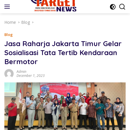
Skip
to
content
Home
Blog
Blog
Jasa Raharja Jakarta Timur Gelar
Sosialisasi Tata Tertib Kendaraan
Bermotor
Admin
December 1, 2023