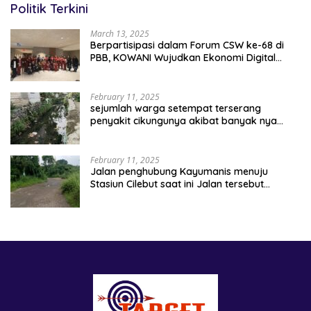
Politik Terkini
March 13, 2025
Berpartisipasi dalam Forum CSW ke-68 di
PBB, KOWANI Wujudkan Ekonomi Digital
Implementasi Asta Cita
February 11, 2025
sejumlah warga setempat terserang
penyakit cikungunya akibat banyak nya
sampah berserakan
February 11, 2025
Jalan penghubung Kayumanis menuju
Stasiun Cilebut saat ini Jalan tersebut
kondisinya rusak parah