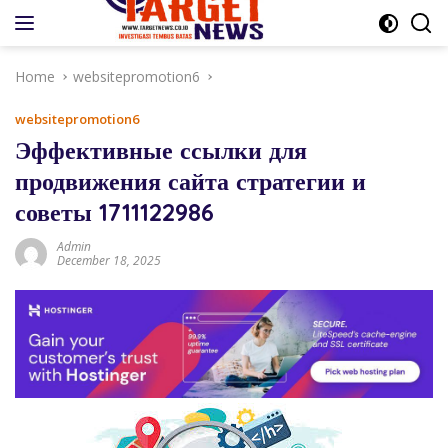
Skip
to
content
Home
websitepromotion6
websitepromotion6
Эффективные ссылки для
продвижения сайта стратегии и
советы 1711122986
Admin
December 18, 2025