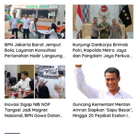
BPN Jakarta Barat Jemput
Kunjungi Dankorps Brimob
Bola, Layanan Konsultasi
Polri, Kapolda Metro Jaya
Pertanahan Hadir Langsung
dan Pangdam Jaya Perkuat
di Tengah Masyarakat
Soliditas TNI-Polri
Inovasi Sigap NIB NOP
Guncang Kementan! Mentan
Tangsel Jadi Magnet
Amran Siapkan ‘Sapu Besar’,
Nasional, BPN Gowa Datang
Hingga 20 Pejabat Eselon I
Belajar Percepatan Layanan
Terancam Tersingkir
Pertanahan