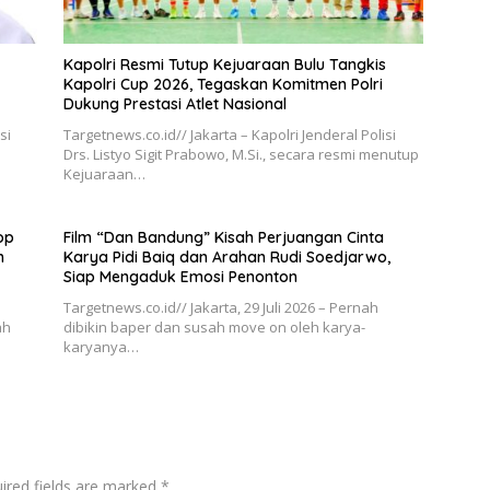
Kapolri Resmi Tutup Kejuaraan Bulu Tangkis
Kapolri Cup 2026, Tegaskan Komitmen Polri
Dukung Prestasi Atlet Nasional
si
Targetnews.co.id// Jakarta – Kapolri Jenderal Polisi
Drs. Listyo Sigit Prabowo, M.Si., secara resmi menutup
Kejuaraan…
op
Film “Dan Bandung” Kisah Perjuangan Cinta
h
Karya Pidi Baiq dan Arahan Rudi Soedjarwo,
Siap Mengaduk Emosi Penonton
Targetnews.co.id// Jakarta, 29 Juli 2026 – Pernah
ah
dibikin baper dan susah move on oleh karya-
karyanya…
ired fields are marked
*