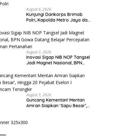
August 6, 2026
Kunjungi Dankorps Brimob
Polri, Kapolda Metro Jaya dan
Pangdam Jaya Perkuat
Soliditas TNI-Polri
August 3, 2026
Inovasi Sigap NIB NOP Tangsel
Jadi Magnet Nasional, BPN
Gowa Datang Belajar
Percepatan Layanan
Pertanahan
August 3, 2026
Guncang Kementan! Mentan
Amran Siapkan ‘Sapu Besar’,
Hingga 20 Pejabat Eselon I
Terancam Tersingkir