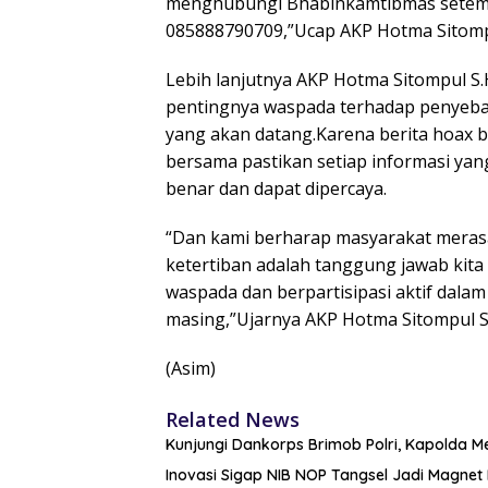
menghubungi Bhabinkamtibmas setempa
085888790709,”Ucap AKP Hotma Sitomp
Lebih lanjutnya AKP Hotma Sitompul 
pentingnya waspada terhadap penyebar
yang akan datang.Karena berita hoax bi
bersama pastikan setiap informasi yan
benar dan dapat dipercaya.
“Dan kami berharap masyarakat merasa
ketertiban adalah tanggung jawab kit
waspada dan berpartisipasi aktif dal
masing,”Ujarnya AKP Hotma Sitompul S
(Asim)
Related News
Kunjungi Dankorps Brimob Polri, Kapolda M
Inovasi Sigap NIB NOP Tangsel Jadi Magne