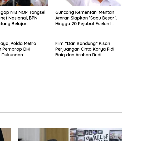
Sigap NIB NOP Tangsel
Guncang Kementan! Mentan
net Nasional, BPN
Amran Siapkan ‘Sapu Besar’,
tang Belajar
Hingga 20 Pejabat Eselon I
tan Layanan
Terancam Tersingkir
han
aya, Polda Metro
Film “Dan Bandung” Kisah
n Pemprop DKI
Perjuangan Cinta Karya Pidi
i Dukungan
Baiq dan Arahan Rudi
at, Seluruh Kegiatan
Soedjarwo, Siap Mengaduk
 Aman dan Lancar
Emosi Penonton