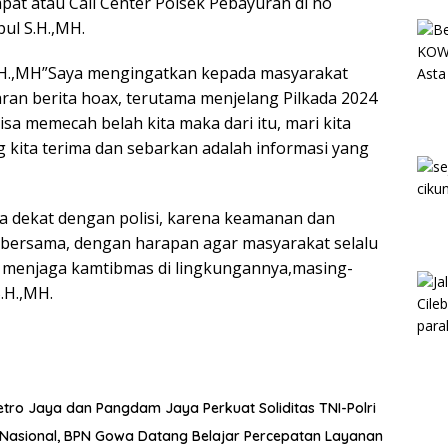
t atau Call Center Polsek Pebayuran di no
ul S.H.,MH.
S.H.,MH”Saya mengingatkan kepada masyarakat
an berita hoax, terutama menjelang Pilkada 2024
sa memecah belah kita maka dari itu, mari kita
g kita terima dan sebarkan adalah informasi yang
 dekat dengan polisi, karena keamanan dan
a bersama, dengan harapan agar masyarakat selalu
am menjaga kamtibmas di lingkungannya,masing-
.H.,MH.
etro Jaya dan Pangdam Jaya Perkuat Soliditas TNI-Polri
t Nasional, BPN Gowa Datang Belajar Percepatan Layanan