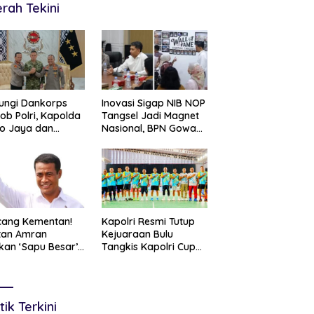
rah Tekini
ungi Dankorps
Inovasi Sigap NIB NOP
ob Polri, Kapolda
Tangsel Jadi Magnet
o Jaya dan
Nasional, BPN Gowa
gdam Jaya
Datang Belajar
uat Soliditas TNI-
Percepatan Layanan
Pertanahan
cang Kementan!
Kapolri Resmi Tutup
tan Amran
Kejuaraan Bulu
kan ‘Sapu Besar’,
Tangkis Kapolri Cup
ga 20 Pejabat
2026, Tegaskan
on I Terancam
Komitmen Polri
ingkir
Dukung Prestasi Atlet
Nasional
tik Terkini