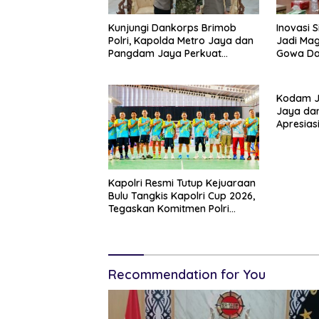
Kunjungi Dankorps Brimob
Inovasi 
Polri, Kapolda Metro Jaya dan
Jadi Mag
Pangdam Jaya Perkuat
Gowa Da
Soliditas TNI-Polri
Percepa
Pertana
Kodam J
Jaya da
Apresias
Masyarak
Berjalan
Kapolri Resmi Tutup Kejuaraan
Bulu Tangkis Kapolri Cup 2026,
Tegaskan Komitmen Polri
Dukung Prestasi Atlet Nasional
Recommendation for You