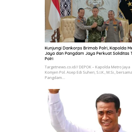
Kunjungi Dankorps Brimob Polri, Kapolda M
Jaya dan Pangdam Jaya Perkuat Soliditas 
Polri
Targetnews.co.id// DEPOK – Kapolda Metro Jaya
Komjen Pol. Asep Edi Suheri, S.I.K., M.Si., bersam
Pangdam…