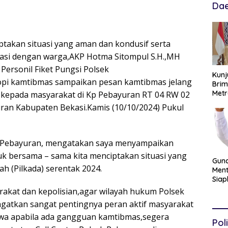
Dae
iptakan situasi yang aman dan kondusif serta
asi dengan warga,AKP Hotma Sitompul S.H.,MH
ersonil Fiket Pungsi Polsek
Kunj
pi kamtibmas sampaikan pesan kamtibmas jelang
Brim
Metr
4 kepada masyarakat di Kp Pebayuran RT 04 RW 02
Pan
ran Kabupaten Bekasi.Kamis (10/10/2024) Pukul
Perk
Polri
k Pebayuran, mengatakan saya menyampaikan
k bersama – sama kita menciptakan situasi yang
Gun
h (Pilkada) serentak 2024.
Men
Siap
Hing
arakat dan kepolisian,agar wilayah hukum Polsek
Esel
gatkan sangat pentingnya peran aktif masyarakat
Ters
wa apabila ada gangguan kamtibmas,segera
Poli