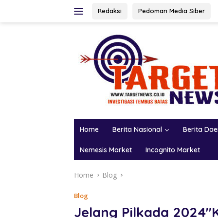
Skip
Redaksi
Pedoman Media Siber
to
content
Home
Berita Nasional
Berita Da
Nemesis Market
Incognito Market
Home
Blog
Blog
Jelang Pilkada 2024″