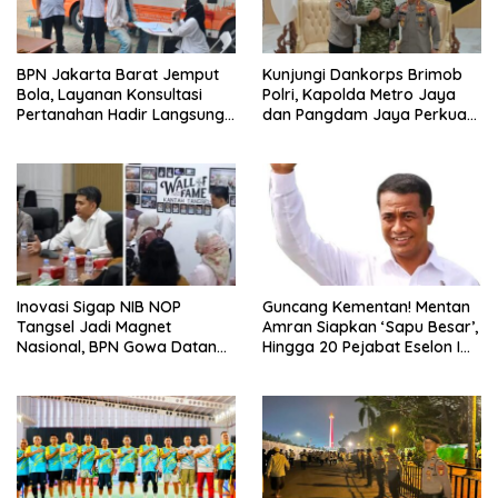
BPN Jakarta Barat Jemput
Kunjungi Dankorps Brimob
Bola, Layanan Konsultasi
Polri, Kapolda Metro Jaya
Pertanahan Hadir Langsung
dan Pangdam Jaya Perkuat
di Tengah Masyarakat
Soliditas TNI-Polri
Inovasi Sigap NIB NOP
Guncang Kementan! Mentan
Tangsel Jadi Magnet
Amran Siapkan ‘Sapu Besar’,
Nasional, BPN Gowa Datang
Hingga 20 Pejabat Eselon I
Belajar Percepatan Layanan
Terancam Tersingkir
Pertanahan