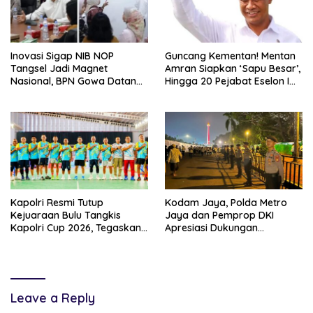
Inovasi Sigap NIB NOP
Guncang Kementan! Mentan
Tangsel Jadi Magnet
Amran Siapkan ‘Sapu Besar’,
Nasional, BPN Gowa Datang
Hingga 20 Pejabat Eselon I
Belajar Percepatan Layanan
Terancam Tersingkir
Pertanahan
Kapolri Resmi Tutup
Kodam Jaya, Polda Metro
Kejuaraan Bulu Tangkis
Jaya dan Pemprop DKI
Kapolri Cup 2026, Tegaskan
Apresiasi Dukungan
Komitmen Polri Dukung
Masyarakat, Seluruh
Prestasi Atlet Nasional
Kegiatan Berjalan Aman dan
Lancar
Leave a Reply