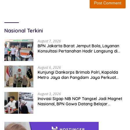
Nasional Terkini
August 7, 2026
BPN Jakarta Barat Jemput Bola, Layanan
Konsultasi Pertanahan Hadir Langsung di
Tengah Masyarakat
August 6, 2026
Kunjungi Dankorps Brimob Polri, Kapolda
Metro Jaya dan Pangdam Jaya Perkuat
Soliditas TNI-Polri
August 3, 2026
Inovasi Sigap NIB NOP Tangsel Jadi Magnet
Nasional, BPN Gowa Datang Belajar
Percepatan Layanan Pertanahan