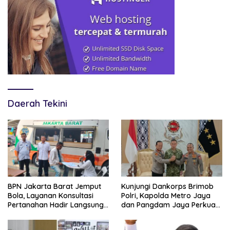
Daerah Tekini
BPN Jakarta Barat Jemput
Kunjungi Dankorps Brimob
Bola, Layanan Konsultasi
Polri, Kapolda Metro Jaya
Pertanahan Hadir Langsung
dan Pangdam Jaya Perkuat
di Tengah Masyarakat
Soliditas TNI-Polri