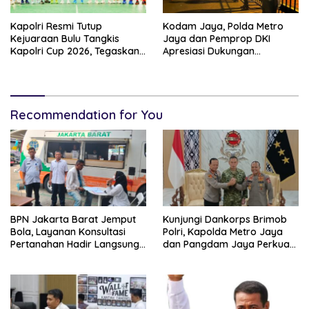
Kapolri Resmi Tutup
Kodam Jaya, Polda Metro
Kejuaraan Bulu Tangkis
Jaya dan Pemprop DKI
Kapolri Cup 2026, Tegaskan
Apresiasi Dukungan
Komitmen Polri Dukung
Masyarakat, Seluruh
Prestasi Atlet Nasional
Kegiatan Berjalan Aman dan
Lancar
Recommendation for You
BPN Jakarta Barat Jemput
Kunjungi Dankorps Brimob
Bola, Layanan Konsultasi
Polri, Kapolda Metro Jaya
Pertanahan Hadir Langsung
dan Pangdam Jaya Perkuat
di Tengah Masyarakat
Soliditas TNI-Polri