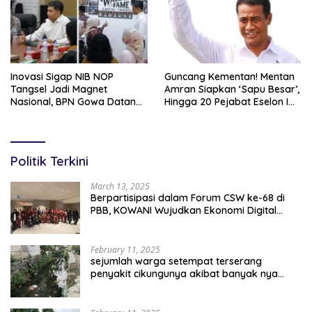
Inovasi Sigap NIB NOP
Guncang Kementan! Mentan
Tangsel Jadi Magnet
Amran Siapkan ‘Sapu Besar’,
Nasional, BPN Gowa Datang
Hingga 20 Pejabat Eselon I
Belajar Percepatan Layanan
Terancam Tersingkir
Pertanahan
Politik Terkini
March 13, 2025
Berpartisipasi dalam Forum CSW ke-68 di
PBB, KOWANI Wujudkan Ekonomi Digital
Implementasi Asta Cita
February 11, 2025
sejumlah warga setempat terserang
penyakit cikungunya akibat banyak nya
sampah berserakan