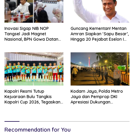
Inovasi Sigap NIB NOP
Guncang Kementan! Mentan
Tangsel Jadi Magnet
Amran Siapkan ‘Sapu Besar’,
Nasional, BPN Gowa Datang
Hingga 20 Pejabat Eselon I
Belajar Percepatan Layanan
Terancam Tersingkir
Pertanahan
Kapolri Resmi Tutup
Kodam Jaya, Polda Metro
Kejuaraan Bulu Tangkis
Jaya dan Pemprop DKI
Kapolri Cup 2026, Tegaskan
Apresiasi Dukungan
Komitmen Polri Dukung
Masyarakat, Seluruh
Prestasi Atlet Nasional
Kegiatan Berjalan Aman dan
Lancar
Recommendation for You