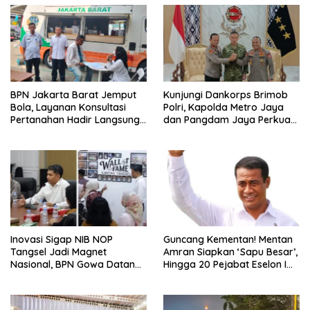
BPN Jakarta Barat Jemput
Kunjungi Dankorps Brimob
Bola, Layanan Konsultasi
Polri, Kapolda Metro Jaya
Pertanahan Hadir Langsung
dan Pangdam Jaya Perkuat
di Tengah Masyarakat
Soliditas TNI-Polri
Inovasi Sigap NIB NOP
Guncang Kementan! Mentan
Tangsel Jadi Magnet
Amran Siapkan ‘Sapu Besar’,
Nasional, BPN Gowa Datang
Hingga 20 Pejabat Eselon I
Belajar Percepatan Layanan
Terancam Tersingkir
Pertanahan