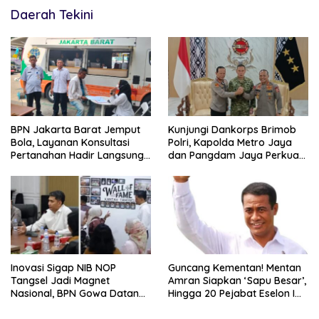
Daerah Tekini
BPN Jakarta Barat Jemput
Kunjungi Dankorps Brimob
Bola, Layanan Konsultasi
Polri, Kapolda Metro Jaya
Pertanahan Hadir Langsung
dan Pangdam Jaya Perkuat
di Tengah Masyarakat
Soliditas TNI-Polri
Inovasi Sigap NIB NOP
Guncang Kementan! Mentan
Tangsel Jadi Magnet
Amran Siapkan ‘Sapu Besar’,
Nasional, BPN Gowa Datang
Hingga 20 Pejabat Eselon I
Belajar Percepatan Layanan
Terancam Tersingkir