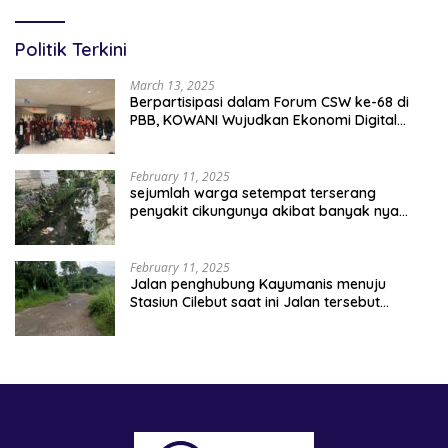
Pertanahan
Politik Terkini
March 13, 2025
Berpartisipasi dalam Forum CSW ke-68 di
PBB, KOWANI Wujudkan Ekonomi Digital
Implementasi Asta Cita
February 11, 2025
sejumlah warga setempat terserang
penyakit cikungunya akibat banyak nya
sampah berserakan
February 11, 2025
Jalan penghubung Kayumanis menuju
Stasiun Cilebut saat ini Jalan tersebut
kondisinya rusak parah