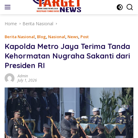
Skip
to
content
Home
Berita Nasional
Berita Nasional
,
Blog
,
Nasional
,
News
,
Post
Kapolda Metro Jaya Terima Tanda
Kehormatan Nugraha Sakanti dari
Presiden RI
Admin
July 1, 2026