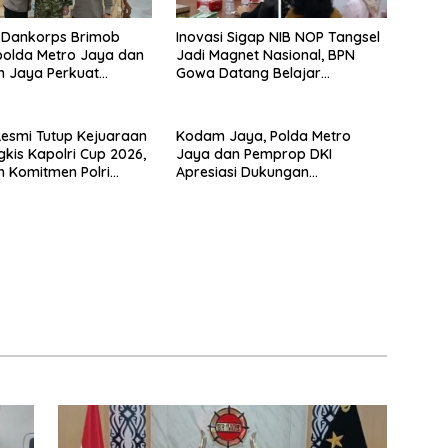
 Dankorps Brimob
Inovasi Sigap NIB NOP Tangsel
apolda Metro Jaya dan
Jadi Magnet Nasional, BPN
 Jaya Perkuat
Gowa Datang Belajar
 TNI-Polri
Percepatan Layanan
Pertanahan
Resmi Tutup Kejuaraan
Kodam Jaya, Polda Metro
gkis Kapolri Cup 2026,
Jaya dan Pemprop DKI
 Komitmen Polri
Apresiasi Dukungan
restasi Atlet Nasional
Masyarakat, Seluruh Kegiatan
Berjalan Aman dan Lancar