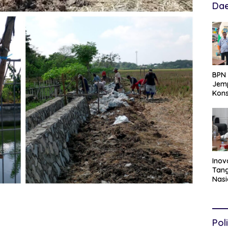
Dae
BPN 
Jemp
Kons
Hadi
Ten
Inov
Tang
Nasi
Data
Per
Per
Poli