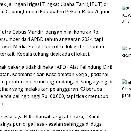
ek Jaringan Irigasi Tingkat Usaha Tani (JITUT) di
tan Cabangbungin Kabupaten Bekasi. Rabu 26 juni
 Putra Gabus Mandiri dengan nilai kontrak Rp.
bersumber dari APBD tahun anggaran 2024. tapi
wak Media Social Control ke lokasi tersebut di
rkait, Kepala tukang tidak ada di lokasi,
 pekerja tidak di bekali APD ( Alat Pelindung Diri)
tan, Keamanan dan Keselamatan Kerja ) padahal
an peraturan perundang-undangan, Sangsi yang di
 pihak yang melakukan pelanggaran K3 berupa
enda paling tinggi Rp100.000, tapi tidak menutup
ar.
esia Jaya N Rudiansah angkat bicara,, “Kami
alnya pun di gali asal- asalan sehingga di duga