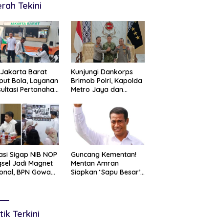
rah Tekini
Jakarta Barat
Kunjungi Dankorps
ut Bola, Layanan
Brimob Polri, Kapolda
ultasi Pertanahan
Metro Jaya dan
r Langsung di
Pangdam Jaya
gah Masyarakat
Perkuat Soliditas TNI-
Polri
asi Sigap NIB NOP
Guncang Kementan!
sel Jadi Magnet
Mentan Amran
onal, BPN Gowa
Siapkan ‘Sapu Besar’,
ng Belajar
Hingga 20 Pejabat
cepatan Layanan
Eselon I Terancam
tanahan
Tersingkir
tik Terkini