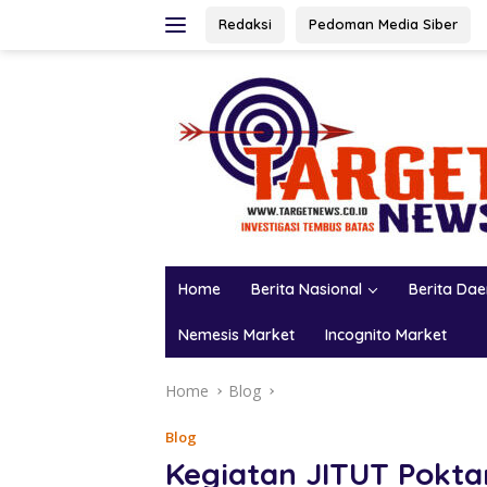
Skip
Redaksi
Pedoman Media Siber
to
content
Home
Berita Nasional
Berita Da
Nemesis Market
Incognito Market
Home
Blog
Blog
Kegiatan JITUT Pokta