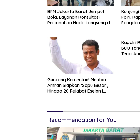
BPN Jakarta Barat Jemput
Kunjungi
Bola, Layanan Konsultasi
Polri, K
Pertanahan Hadir Langsung di
Pangdam
Tengah Masyarakat
Soliditas
Kapolri 
Bulu Tan
Tegaskan
Dukung P
Guncang Kementan! Mentan
Amran Siapkan ‘Sapu Besar’,
Hingga 20 Pejabat Eselon I
Terancam Tersingkir
Recommendation for You