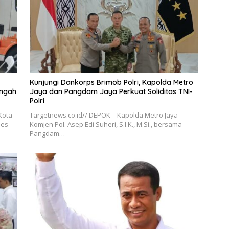
Kunjungi Dankorps Brimob Polri, Kapolda Metro
engah
Jaya dan Pangdam Jaya Perkuat Soliditas TNI-
Polri
Kota
Targetnews.co.id// DEPOK – Kapolda Metro Jaya
ses
Komjen Pol. Asep Edi Suheri, S.I.K., M.Si., bersama
Pangdam…