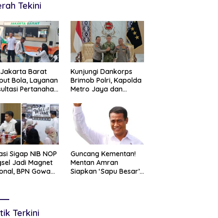
rah Tekini
Jakarta Barat
Kunjungi Dankorps
ut Bola, Layanan
Brimob Polri, Kapolda
ultasi Pertanahan
Metro Jaya dan
r Langsung di
Pangdam Jaya
gah Masyarakat
Perkuat Soliditas TNI-
Polri
asi Sigap NIB NOP
Guncang Kementan!
sel Jadi Magnet
Mentan Amran
onal, BPN Gowa
Siapkan ‘Sapu Besar’,
ng Belajar
Hingga 20 Pejabat
cepatan Layanan
Eselon I Terancam
tanahan
Tersingkir
tik Terkini