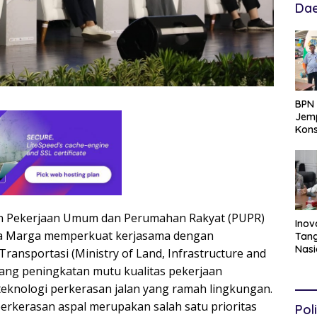
Dae
BPN 
Jemp
Kons
Hadi
Ten
ian Pekerjaan Umum dan Perumahan Rakyat (PUPR)
Inov
Bina Marga memperkuat kerjasama dengan
Tang
Nasi
ransportasi (Ministry of Land, Infrastructure and
Data
dang peningkatan mutu kualitas pekerjaan
Per
Per
knologi perkerasan jalan yang ramah lingkungan.
erkerasan aspal merupakan salah satu prioritas
Poli