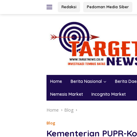
Skip
Redaksi
Pedoman Media Siber
to
content
Home
Berita Nasional
Berita Da
Nemesis Market
Incognito Market
Home
Blog
Blog
Kementerian PUPR-Ko