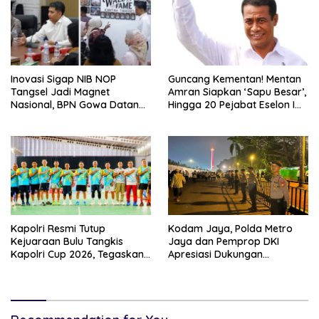
Inovasi Sigap NIB NOP
Guncang Kementan! Mentan
Tangsel Jadi Magnet
Amran Siapkan ‘Sapu Besar’,
Nasional, BPN Gowa Datang
Hingga 20 Pejabat Eselon I
Belajar Percepatan Layanan
Terancam Tersingkir
Pertanahan
Kapolri Resmi Tutup
Kodam Jaya, Polda Metro
Kejuaraan Bulu Tangkis
Jaya dan Pemprop DKI
Kapolri Cup 2026, Tegaskan
Apresiasi Dukungan
Komitmen Polri Dukung
Masyarakat, Seluruh
Prestasi Atlet Nasional
Kegiatan Berjalan Aman dan
Lancar