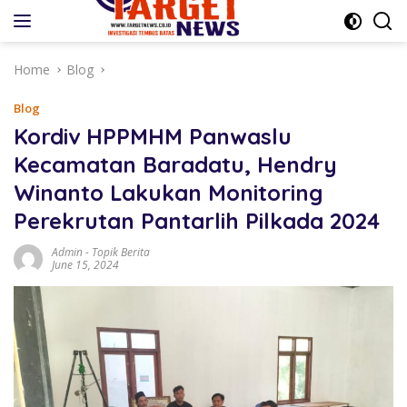
Skip
to
content
Home
Blog
Blog
Kordiv HPPMHM Panwaslu
Kecamatan Baradatu, Hendry
Winanto Lakukan Monitoring
Perekrutan Pantarlih Pilkada 2024
Admin
-
Topik Berita
June 15, 2024