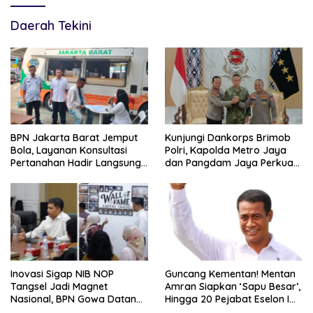
Daerah Tekini
BPN Jakarta Barat Jemput
Kunjungi Dankorps Brimob
Bola, Layanan Konsultasi
Polri, Kapolda Metro Jaya
Pertanahan Hadir Langsung
dan Pangdam Jaya Perkuat
di Tengah Masyarakat
Soliditas TNI-Polri
Inovasi Sigap NIB NOP
Guncang Kementan! Mentan
Tangsel Jadi Magnet
Amran Siapkan ‘Sapu Besar’,
Nasional, BPN Gowa Datang
Hingga 20 Pejabat Eselon I
Belajar Percepatan Layanan
Terancam Tersingkir