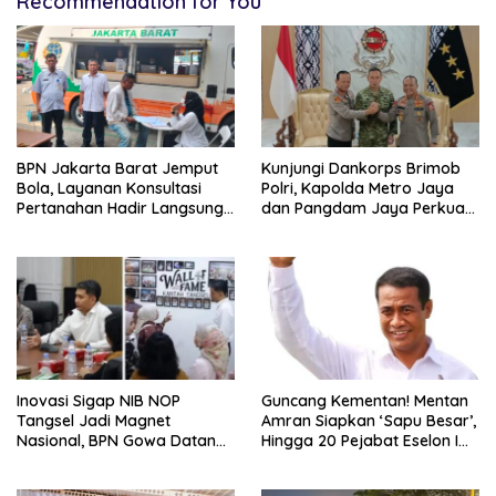
Recommendation for You
BPN Jakarta Barat Jemput
Kunjungi Dankorps Brimob
Bola, Layanan Konsultasi
Polri, Kapolda Metro Jaya
Pertanahan Hadir Langsung
dan Pangdam Jaya Perkuat
di Tengah Masyarakat
Soliditas TNI-Polri
Inovasi Sigap NIB NOP
Guncang Kementan! Mentan
Tangsel Jadi Magnet
Amran Siapkan ‘Sapu Besar’,
Nasional, BPN Gowa Datang
Hingga 20 Pejabat Eselon I
Belajar Percepatan Layanan
Terancam Tersingkir
Pertanahan