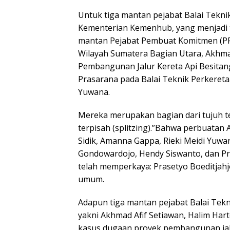
Untuk tiga mantan pejabat Balai Tekni
Kementerian Kemenhub, yang menjadi te
mantan Pejabat Pembuat Komitmen (PPK
Wilayah Sumatera Bagian Utara, Akhma
Pembangunan Jalur Kereta Api Besitan
Prasarana pada Balai Teknik Perkereta
Yuwana.
Mereka merupakan bagian dari tujuh t
terpisah (splitzing).”Bahwa perbuata
Sidik, Amanna Gappa, Rieki Meidi Yuwa
Gondowardojo, Hendy Siswanto, dan Pr
telah memperkaya: Prasetyo Boeditjahj
umum.
Adapun tiga mantan pejabat Balai Tekn
yakni Akhmad Afif Setiawan, Halim Hart
kasus dugaan proyek pembangunan jalu