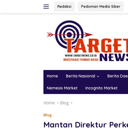
Skip
Redaksi
Pedoman Media Siber
to
content
Home
Berita Nasional
Berita Da
Nemesis Market
Incognito Market
Home
Blog
Blog
Mantan Direktur Perk