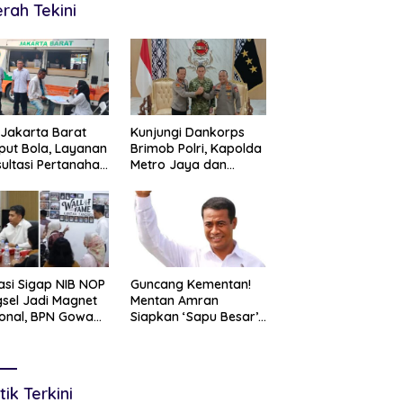
rah Tekini
Jakarta Barat
Kunjungi Dankorps
ut Bola, Layanan
Brimob Polri, Kapolda
ultasi Pertanahan
Metro Jaya dan
r Langsung di
Pangdam Jaya
gah Masyarakat
Perkuat Soliditas TNI-
Polri
asi Sigap NIB NOP
Guncang Kementan!
sel Jadi Magnet
Mentan Amran
onal, BPN Gowa
Siapkan ‘Sapu Besar’,
ng Belajar
Hingga 20 Pejabat
cepatan Layanan
Eselon I Terancam
tanahan
Tersingkir
tik Terkini