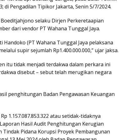
di Pengadilan Tipikor Jakarta, Senin 5/7/2024.
 Boeditjahjono selaku Dirjen Perkeretaapian
mber dari vendor PT Wahana Tunggal Jaya.
ati Handoko (PT Wahana Tunggal Jaya pelaksana
lalui supir sejumlah Rp1.400.000.000,” ujar jaksa.
n itu tidak menjadi terdakwa dalam perkara ini
dakwa disebut – sebut telah merugikan negara
 hasil penghitungan Badan Pengawasan Keuangan
p 1.157.087.853.322 atau setidak-tidaknya
Laporan Hasil Audit Penghitungan Kerugian
n Tindak Pidana Korupsi Proyek Pembangunan
nggal 13 Mei 2024 oleh Badan Pengawasan