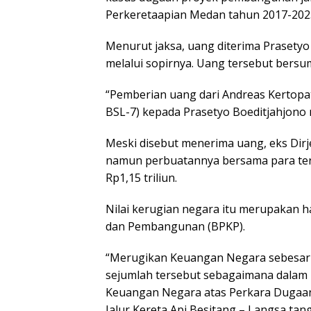
Perkeretaapian Medan tahun 2017-2023; 
Menurut jaksa, uang diterima Prasetyo
melalui sopirnya. Uang tersebut bersu
“Pemberian uang dari Andreas Kertop
BSL-7) kepada Prasetyo Boeditjahjono me
Meski disebut menerima uang, eks Dirje
namun perbuatannya bersama para ter
Rp1,15 triliun.
Nilai kerugian negara itu merupakan
dan Pembangunan (BPKP).
“Merugikan Keuangan Negara sebesar R
sejumlah tersebut sebagaimana dalam 
Keuangan Negara atas Perkara Dugaa
Jalur Kereta Api Besitang – Langsa ta