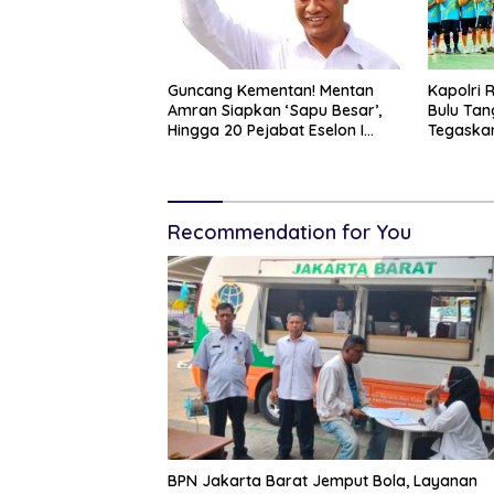
Guncang Kementan! Mentan
Kapolri 
Amran Siapkan ‘Sapu Besar’,
Bulu Tan
Hingga 20 Pejabat Eselon I
Tegaskan
Terancam Tersingkir
Dukung P
Recommendation for You
BPN Jakarta Barat Jemput Bola, Layanan