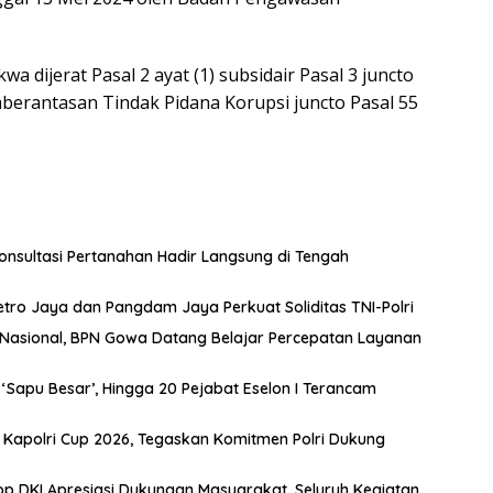
wa dijerat Pasal 2 ayat (1) subsidair Pasal 3 juncto
erantasan Tindak Pidana Korupsi juncto Pasal 55
nsultasi Pertanahan Hadir Langsung di Tengah
etro Jaya dan Pangdam Jaya Perkuat Soliditas TNI-Polri
t Nasional, BPN Gowa Datang Belajar Percepatan Layanan
Sapu Besar’, Hingga 20 Pejabat Eselon I Terancam
s Kapolri Cup 2026, Tegaskan Komitmen Polri Dukung
 DKI Apresiasi Dukungan Masyarakat, Seluruh Kegiatan