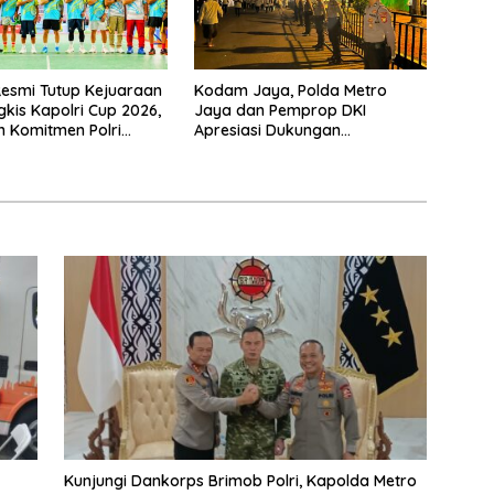
Resmi Tutup Kejuaraan
Kodam Jaya, Polda Metro
gkis Kapolri Cup 2026,
Jaya dan Pemprop DKI
 Komitmen Polri
Apresiasi Dukungan
restasi Atlet Nasional
Masyarakat, Seluruh Kegiatan
Berjalan Aman dan Lancar
Kunjungi Dankorps Brimob Polri, Kapolda Metro