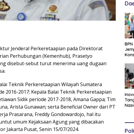
Dae
BPN 
rektur Jenderal Perkeretaapian pada Direktorat
Jemp
Kons
erian Perhubungan (Kemenhub), Prasetyo
Hadi
uang disebut-sebut turut menerima uang dugaan
Ten
sa.
alai Teknik Perkeretaapian Wilayah Sumatera
de 2016-2017; Kepala Balai Teknik Perkeretaapian
Inov
etiawan Sidik periode 2017-2018, Amana Gappa; Tim
Tang
Nasi
na, Arista Gunawan; serta Beneficial Owner dari PT
Data
erja Prasarana, Freddy Gondowardojo, hal itu
Per
nuntut umum Kejaksaan Agung yang dibacakan
Per
r Jakarta Pusat, Senin 15/07/2024.
Poli