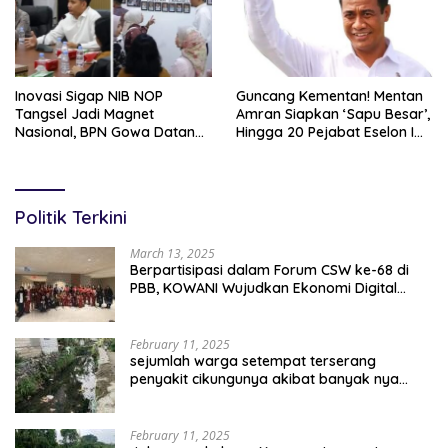
Inovasi Sigap NIB NOP
Guncang Kementan! Mentan
Tangsel Jadi Magnet
Amran Siapkan ‘Sapu Besar’,
Nasional, BPN Gowa Datang
Hingga 20 Pejabat Eselon I
Belajar Percepatan Layanan
Terancam Tersingkir
Pertanahan
Politik Terkini
March 13, 2025
Berpartisipasi dalam Forum CSW ke-68 di
PBB, KOWANI Wujudkan Ekonomi Digital
Implementasi Asta Cita
February 11, 2025
sejumlah warga setempat terserang
penyakit cikungunya akibat banyak nya
sampah berserakan
February 11, 2025