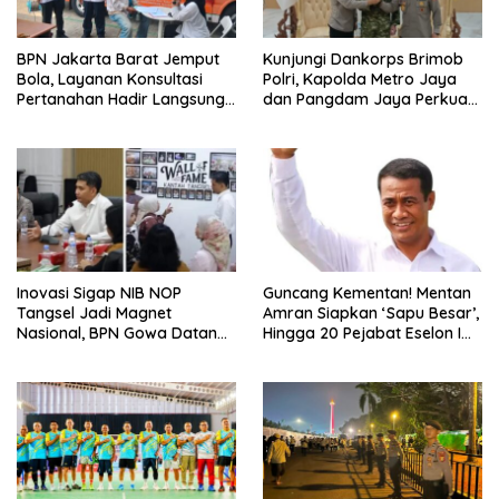
BPN Jakarta Barat Jemput
Kunjungi Dankorps Brimob
Bola, Layanan Konsultasi
Polri, Kapolda Metro Jaya
Pertanahan Hadir Langsung
dan Pangdam Jaya Perkuat
di Tengah Masyarakat
Soliditas TNI-Polri
Inovasi Sigap NIB NOP
Guncang Kementan! Mentan
Tangsel Jadi Magnet
Amran Siapkan ‘Sapu Besar’,
Nasional, BPN Gowa Datang
Hingga 20 Pejabat Eselon I
Belajar Percepatan Layanan
Terancam Tersingkir
Pertanahan