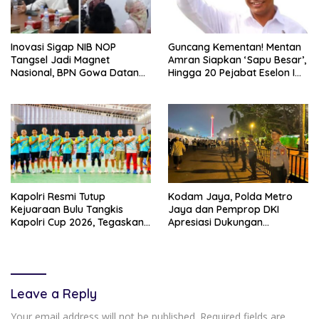
Inovasi Sigap NIB NOP
Guncang Kementan! Mentan
Tangsel Jadi Magnet
Amran Siapkan ‘Sapu Besar’,
Nasional, BPN Gowa Datang
Hingga 20 Pejabat Eselon I
Belajar Percepatan Layanan
Terancam Tersingkir
Pertanahan
Kapolri Resmi Tutup
Kodam Jaya, Polda Metro
Kejuaraan Bulu Tangkis
Jaya dan Pemprop DKI
Kapolri Cup 2026, Tegaskan
Apresiasi Dukungan
Komitmen Polri Dukung
Masyarakat, Seluruh
Prestasi Atlet Nasional
Kegiatan Berjalan Aman dan
Lancar
Leave a Reply
Your email address will not be published.
Required fields are