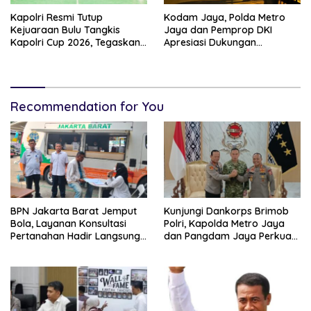
Kapolri Resmi Tutup
Kodam Jaya, Polda Metro
Kejuaraan Bulu Tangkis
Jaya dan Pemprop DKI
Kapolri Cup 2026, Tegaskan
Apresiasi Dukungan
Komitmen Polri Dukung
Masyarakat, Seluruh
Prestasi Atlet Nasional
Kegiatan Berjalan Aman dan
Lancar
Recommendation for You
BPN Jakarta Barat Jemput
Kunjungi Dankorps Brimob
Bola, Layanan Konsultasi
Polri, Kapolda Metro Jaya
Pertanahan Hadir Langsung
dan Pangdam Jaya Perkuat
di Tengah Masyarakat
Soliditas TNI-Polri