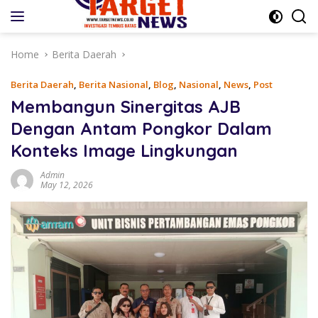
Skip
to
content
Home
Berita Daerah
Berita Daerah
,
Berita Nasional
,
Blog
,
Nasional
,
News
,
Post
Membangun Sinergitas AJB
Dengan Antam Pongkor Dalam
Konteks Image Lingkungan
Admin
May 12, 2026