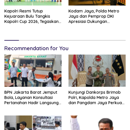
Kapolri Resmi Tutup
Kodam Jaya, Polda Metro
Kejuaraan Bulu Tangkis
Jaya dan Pemprop DKI
Kapolri Cup 2026, Tegaskan
Apresiasi Dukungan
Komitmen Polri Dukung
Masyarakat, Seluruh
Prestasi Atlet Nasional
Kegiatan Berjalan Aman dan
Lancar
Recommendation for You
BPN Jakarta Barat Jemput
Kunjungi Dankorps Brimob
Bola, Layanan Konsultasi
Polri, Kapolda Metro Jaya
Pertanahan Hadir Langsung
dan Pangdam Jaya Perkuat
di Tengah Masyarakat
Soliditas TNI-Polri