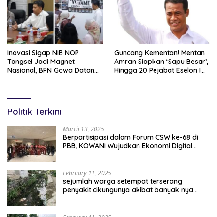
Inovasi Sigap NIB NOP
Guncang Kementan! Mentan
Tangsel Jadi Magnet
Amran Siapkan ‘Sapu Besar’,
Nasional, BPN Gowa Datang
Hingga 20 Pejabat Eselon I
Belajar Percepatan Layanan
Terancam Tersingkir
Pertanahan
Politik Terkini
March 13, 2025
Berpartisipasi dalam Forum CSW ke-68 di
PBB, KOWANI Wujudkan Ekonomi Digital
Implementasi Asta Cita
February 11, 2025
sejumlah warga setempat terserang
penyakit cikungunya akibat banyak nya
sampah berserakan