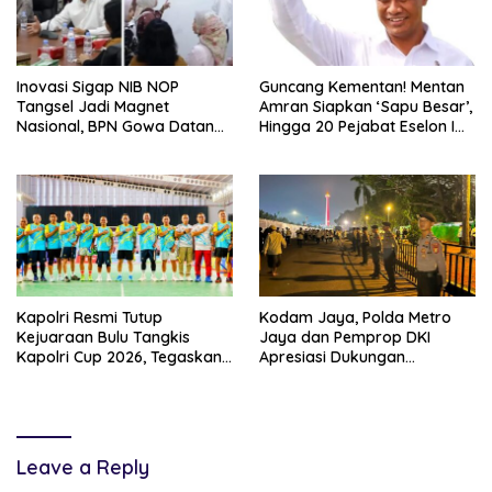
Inovasi Sigap NIB NOP
Guncang Kementan! Mentan
Tangsel Jadi Magnet
Amran Siapkan ‘Sapu Besar’,
Nasional, BPN Gowa Datang
Hingga 20 Pejabat Eselon I
Belajar Percepatan Layanan
Terancam Tersingkir
Pertanahan
Kapolri Resmi Tutup
Kodam Jaya, Polda Metro
Kejuaraan Bulu Tangkis
Jaya dan Pemprop DKI
Kapolri Cup 2026, Tegaskan
Apresiasi Dukungan
Komitmen Polri Dukung
Masyarakat, Seluruh
Prestasi Atlet Nasional
Kegiatan Berjalan Aman dan
Lancar
Leave a Reply