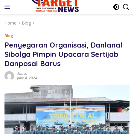
Skip
to
content
Home
Blog
Blog
Penyegaran Organisasi, Danlanal
Sibolga Pimpin Upacara Sertijab
Danposal Barus
Admin
June 4, 2024