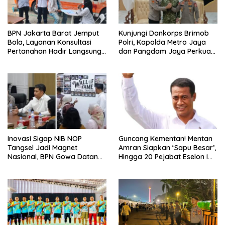
BPN Jakarta Barat Jemput
Kunjungi Dankorps Brimob
Bola, Layanan Konsultasi
Polri, Kapolda Metro Jaya
Pertanahan Hadir Langsung
dan Pangdam Jaya Perkuat
di Tengah Masyarakat
Soliditas TNI-Polri
Inovasi Sigap NIB NOP
Guncang Kementan! Mentan
Tangsel Jadi Magnet
Amran Siapkan ‘Sapu Besar’,
Nasional, BPN Gowa Datang
Hingga 20 Pejabat Eselon I
Belajar Percepatan Layanan
Terancam Tersingkir
Pertanahan