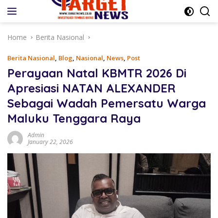
Skip
to
content
Home
Berita Nasional
Berita Nasional
,
Blog
,
Nasional
,
News
,
Post
Perayaan Natal KBMTR 2026 Di
Apresiasi NATAN ALEXANDER
Sebagai Wadah Pemersatu Warga
Maluku Tenggara Raya
Admin
January 22, 2026