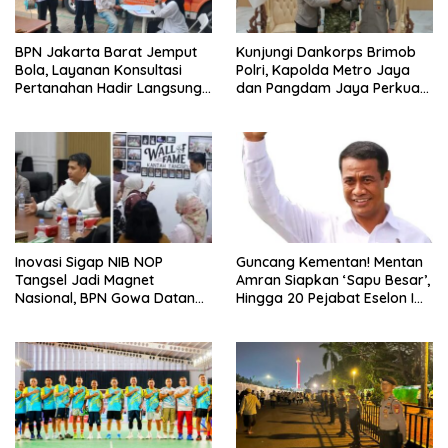
BPN Jakarta Barat Jemput
Kunjungi Dankorps Brimob
Bola, Layanan Konsultasi
Polri, Kapolda Metro Jaya
Pertanahan Hadir Langsung
dan Pangdam Jaya Perkuat
di Tengah Masyarakat
Soliditas TNI-Polri
Inovasi Sigap NIB NOP
Guncang Kementan! Mentan
Tangsel Jadi Magnet
Amran Siapkan ‘Sapu Besar’,
Nasional, BPN Gowa Datang
Hingga 20 Pejabat Eselon I
Belajar Percepatan Layanan
Terancam Tersingkir
Pertanahan