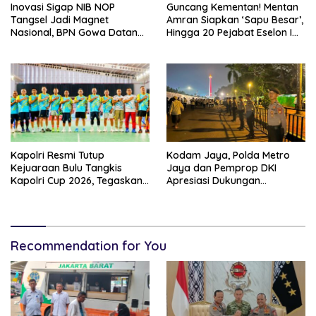
Inovasi Sigap NIB NOP
Guncang Kementan! Mentan
Tangsel Jadi Magnet
Amran Siapkan ‘Sapu Besar’,
Nasional, BPN Gowa Datang
Hingga 20 Pejabat Eselon I
Belajar Percepatan Layanan
Terancam Tersingkir
Pertanahan
Kapolri Resmi Tutup
Kodam Jaya, Polda Metro
Kejuaraan Bulu Tangkis
Jaya dan Pemprop DKI
Kapolri Cup 2026, Tegaskan
Apresiasi Dukungan
Komitmen Polri Dukung
Masyarakat, Seluruh
Prestasi Atlet Nasional
Kegiatan Berjalan Aman dan
Lancar
Recommendation for You