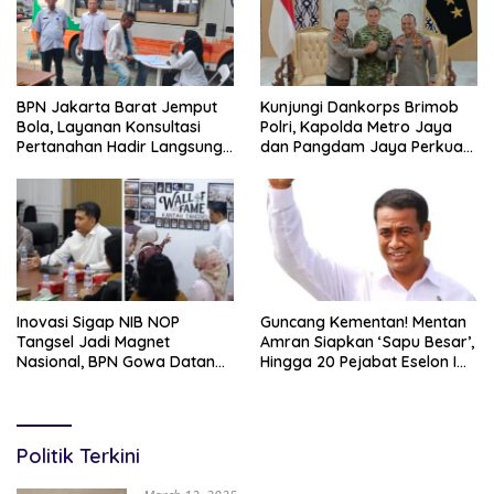
BPN Jakarta Barat Jemput
Kunjungi Dankorps Brimob
Bola, Layanan Konsultasi
Polri, Kapolda Metro Jaya
Pertanahan Hadir Langsung
dan Pangdam Jaya Perkuat
di Tengah Masyarakat
Soliditas TNI-Polri
Inovasi Sigap NIB NOP
Guncang Kementan! Mentan
Tangsel Jadi Magnet
Amran Siapkan ‘Sapu Besar’,
Nasional, BPN Gowa Datang
Hingga 20 Pejabat Eselon I
Belajar Percepatan Layanan
Terancam Tersingkir
Pertanahan
Politik Terkini