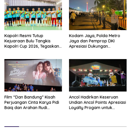
Kapolri Resmi Tutup
Kodam Jaya, Polda Metro
Kejuaraan Bulu Tangkis
Jaya dan Pemprop DKI
Kapolri Cup 2026, Tegaskan
Apresiasi Dukungan
Komitmen Polri Dukung
Masyarakat, Seluruh
Prestasi Atlet Nasional
Kegiatan Berjalan Aman dan
Lancar
Film “Dan Bandung” Kisah
Ancol Hadirkan Keseruan
Perjuangan Cinta Karya Pidi
Undian Ancol Points Apresiasi
Baiq dan Arahan Rudi
Loyalty Progam untuk
Soedjarwo, Siap Mengaduk
Pengunjung dengan
Emosi Penonton
Beragam Hadiah Menarik