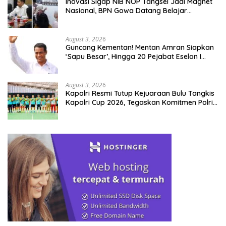
Inovasi Sigap NIB NOP Tangsel Jadi Magnet
Nasional, BPN Gowa Datang Belajar
Percepatan Layanan Pertanahan
August 3, 2026
Guncang Kementan! Mentan Amran Siapkan
‘Sapu Besar’, Hingga 20 Pejabat Eselon I
Terancam Tersingkir
August 3, 2026
Kapolri Resmi Tutup Kejuaraan Bulu Tangkis
Kapolri Cup 2026, Tegaskan Komitmen Polri
Dukung Prestasi Atlet Nasional