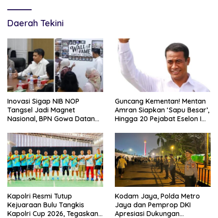
Daerah Tekini
Inovasi Sigap NIB NOP
Guncang Kementan! Mentan
Tangsel Jadi Magnet
Amran Siapkan ‘Sapu Besar’,
Nasional, BPN Gowa Datang
Hingga 20 Pejabat Eselon I
Belajar Percepatan Layanan
Terancam Tersingkir
Pertanahan
Kapolri Resmi Tutup
Kodam Jaya, Polda Metro
Kejuaraan Bulu Tangkis
Jaya dan Pemprop DKI
Kapolri Cup 2026, Tegaskan
Apresiasi Dukungan