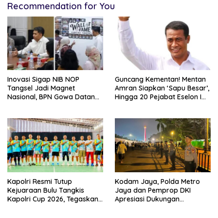
Recommendation for You
Inovasi Sigap NIB NOP
Guncang Kementan! Mentan
Tangsel Jadi Magnet
Amran Siapkan ‘Sapu Besar’,
Nasional, BPN Gowa Datang
Hingga 20 Pejabat Eselon I
Belajar Percepatan Layanan
Terancam Tersingkir
Pertanahan
Kapolri Resmi Tutup
Kodam Jaya, Polda Metro
Kejuaraan Bulu Tangkis
Jaya dan Pemprop DKI
Kapolri Cup 2026, Tegaskan
Apresiasi Dukungan
Komitmen Polri Dukung
Masyarakat, Seluruh
Prestasi Atlet Nasional
Kegiatan Berjalan Aman dan