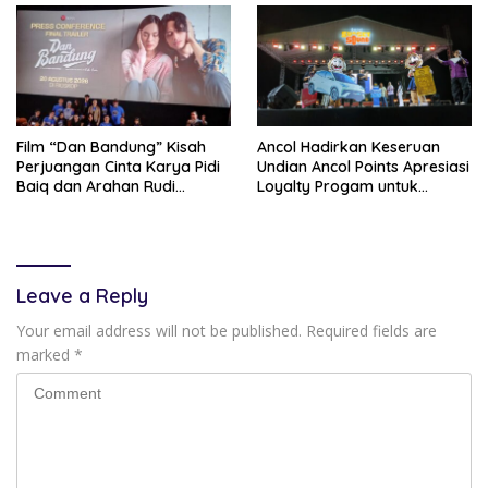
Lancar
Film “Dan Bandung” Kisah
Ancol Hadirkan Keseruan
Perjuangan Cinta Karya Pidi
Undian Ancol Points Apresiasi
Baiq dan Arahan Rudi
Loyalty Progam untuk
Soedjarwo, Siap Mengaduk
Pengunjung dengan
Emosi Penonton
Beragam Hadiah Menarik
Leave a Reply
Your email address will not be published.
Required fields are
marked
*