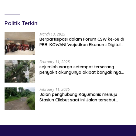
Komitmen Polri Dukung
Masyarakat, Seluruh
Prestasi Atlet Nasional
Kegiatan Berjalan Aman dan
Lancar
Politik Terkini
March 13, 2025
Berpartisipasi dalam Forum CSW ke-68 di
PBB, KOWANI Wujudkan Ekonomi Digital
Implementasi Asta Cita
February 11, 2025
sejumlah warga setempat terserang
penyakit cikungunya akibat banyak nya
sampah berserakan
February 11, 2025
Jalan penghubung Kayumanis menuju
Stasiun Cilebut saat ini Jalan tersebut
kondisinya rusak parah