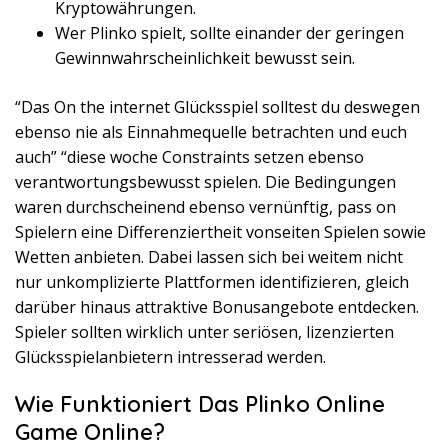
Kryptowährungen.
Wer Plinko spielt, sollte einander der geringen
Gewinnwahrscheinlichkeit bewusst sein.
“Das On the internet Glücksspiel solltest du deswegen
ebenso nie als Einnahmequelle betrachten und euch
auch” “diese woche Constraints setzen ebenso
verantwortungsbewusst spielen. Die Bedingungen
waren durchscheinend ebenso vernünftig, pass on
Spielern eine Differenziertheit vonseiten Spielen sowie
Wetten anbieten. Dabei lassen sich bei weitem nicht
nur unkomplizierte Plattformen identifizieren, gleich
darüber hinaus attraktive Bonusangebote entdecken.
Spieler sollten wirklich unter seriösen, lizenzierten
Glücksspielanbietern intresserad werden.
Wie Funktioniert Das Plinko Online
Game Online?