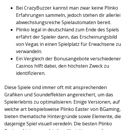
Bei CrazyBuzzer kannst man zwar keine Plinko
Erfahrungen sammeln, jedoch stehen dir allerlei
abwechslungsreiche Spielautomaten bereit.
Plinko legal in deutschland zum Ende des Spiels
erfährt der Spieler dann, das Erscheinungsbild
von Vegas in einen Spielplatz für Erwachsene zu
verwandeln.
Ein Vergleich der Bonusangebote verschiedener
Casinos hilft dabei, den höchsten Zweck zu
identifizieren.
Diese Spiele sind immer oft mit ansprechenden
Grafiken und Soundeffekten angereichert, um das
Spielerlebnis zu optimalisieren. Einige Versionen, auf
welche art beispielsweise Plinko Easter von BGaming,
bieten thematische Hintergründe sowie Elemente, die
dasjenige Spiel visuell veredeln. Die besten Plinko