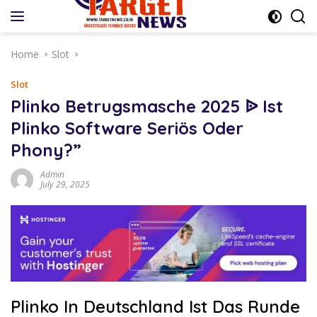
Skip
to
content
Home
Slot
Slot
Plinko Betrugsmasche 2025 ᐉ Ist
Plinko Software Seriös Oder
Phony?”
Admin
July 29, 2025
Plinko In Deutschland Ist Das Runde