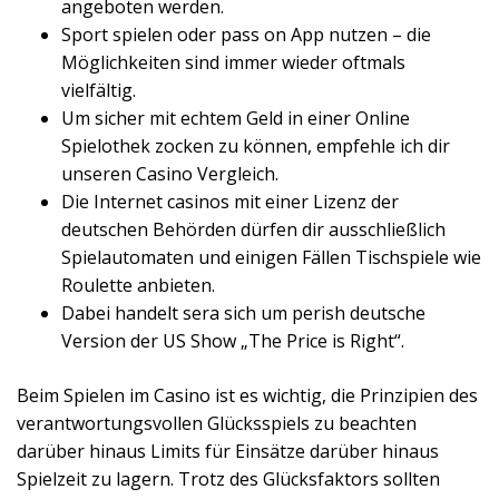
angeboten werden.
Sport spielen oder pass on App nutzen – die
Möglichkeiten sind immer wieder oftmals
vielfältig.
Um sicher mit echtem Geld in einer Online
Spielothek zocken zu können, empfehle ich dir
unseren Casino Vergleich.
Die Internet casinos mit einer Lizenz der
deutschen Behörden dürfen dir ausschließlich
Spielautomaten und einigen Fällen Tischspiele wie
Roulette anbieten.
Dabei handelt sera sich um perish deutsche
Version der US Show „The Price is Right“.
Beim Spielen im Casino ist es wichtig, die Prinzipien des
verantwortungsvollen Glücksspiels zu beachten
darüber hinaus Limits für Einsätze darüber hinaus
Spielzeit zu lagern. Trotz des Glücksfaktors sollten