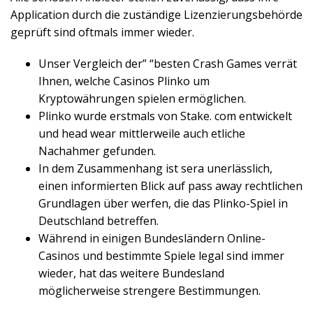
Application durch die zuständige Lizenzierungsbehörde
geprüft sind oftmals immer wieder.
Unser Vergleich der” “besten Crash Games verrät
Ihnen, welche Casinos Plinko um
Kryptowährungen spielen ermöglichen.
Plinko wurde erstmals von Stake. com entwickelt
und head wear mittlerweile auch etliche
Nachahmer gefunden.
In dem Zusammenhang ist sera unerlässlich,
einen informierten Blick auf pass away rechtlichen
Grundlagen über werfen, die das Plinko-Spiel in
Deutschland betreffen.
Während in einigen Bundesländern Online-
Casinos und bestimmte Spiele legal sind immer
wieder, hat das weitere Bundesland
möglicherweise strengere Bestimmungen.