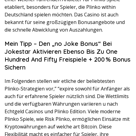
etabliert, besonders für Spieler, die Plinko within
Deutschland spielen möchten. Das Casino ist auch
bekannt für seine großzügigen Bonusangebote und
die schnelle Abwicklung von Auszahlungen.
Mein Tipp – Den „no Joke Bonus“ Bei
Jokestar Aktivieren Ebenso Bis Zu One
Hundred And Fifty Freispiele + 200 % Bonus
Sichern
Im Folgenden stellen wir etliche der beliebtesten
Plinko-Strategien vor,” “expire sowohl für Anfänger als
auch für erfahrene Spieler nützlich sind. Die Wettlimits
und die verfügbaren Währungen variieren u nach
Echtgeld Casinos und Plinko Edition. Viele moderne
Plinko Spiele, wie Risk Plinko, ermöglichen Einsätze mit
Kryptowährungen auf welche art Bitcoin. Diese
Flexibilität macht es einfacher für Spieler, ihre