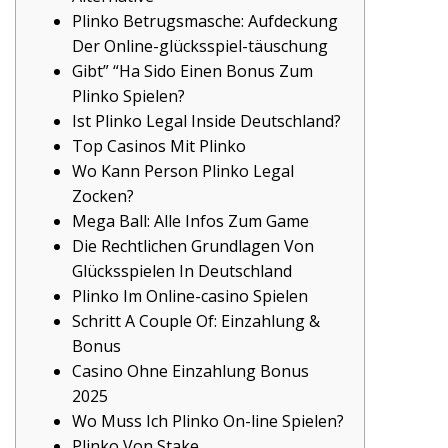
Plinko Betrugsmasche: Aufdeckung
Der Online-glücksspiel-täuschung
Gibt” “Ha Sido Einen Bonus Zum
Plinko Spielen?
Ist Plinko Legal Inside Deutschland?
Top Casinos Mit Plinko
Wo Kann Person Plinko Legal
Zocken?
Mega Ball: Alle Infos Zum Game
Die Rechtlichen Grundlagen Von
Glücksspielen In Deutschland
Plinko Im Online-casino Spielen
Schritt A Couple Of: Einzahlung &
Bonus
Casino Ohne Einzahlung Bonus
2025
Wo Muss Ich Plinko On-line Spielen?
Plinko Von Stake