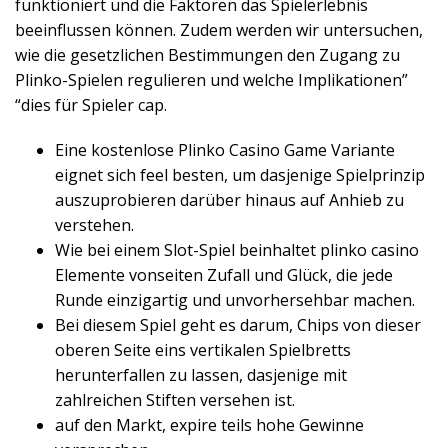
funktioniert und die Faktoren das Spielerlebnis
beeinflussen können. Zudem werden wir untersuchen,
wie die gesetzlichen Bestimmungen den Zugang zu
Plinko-Spielen regulieren und welche Implikationen”
“dies für Spieler cap.
Eine kostenlose Plinko Casino Game Variante
eignet sich feel besten, um dasjenige Spielprinzip
auszuprobieren darüber hinaus auf Anhieb zu
verstehen.
Wie bei einem Slot-Spiel beinhaltet plinko casino
Elemente vonseiten Zufall und Glück, die jede
Runde einzigartig und unvorhersehbar machen.
Bei diesem Spiel geht es darum, Chips von dieser
oberen Seite eins vertikalen Spielbretts
herunterfallen zu lassen, dasjenige mit
zahlreichen Stiften versehen ist.
auf den Markt, expire teils hohe Gewinne