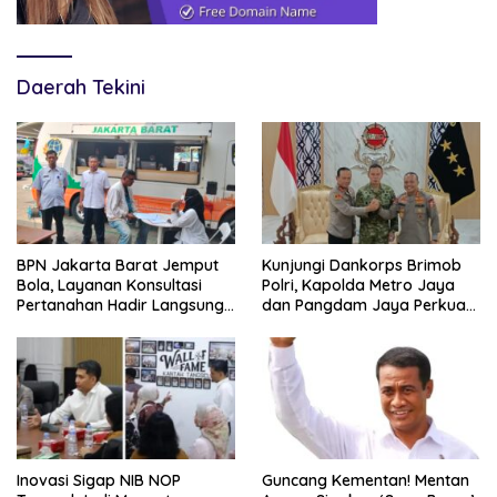
Daerah Tekini
BPN Jakarta Barat Jemput
Kunjungi Dankorps Brimob
Bola, Layanan Konsultasi
Polri, Kapolda Metro Jaya
Pertanahan Hadir Langsung
dan Pangdam Jaya Perkuat
di Tengah Masyarakat
Soliditas TNI-Polri
Inovasi Sigap NIB NOP
Guncang Kementan! Mentan