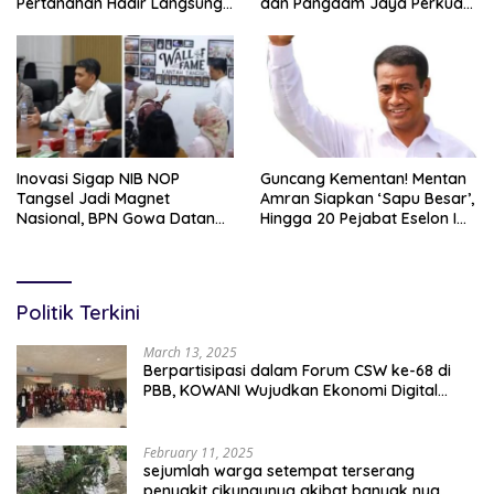
Pertanahan Hadir Langsung
dan Pangdam Jaya Perkuat
di Tengah Masyarakat
Soliditas TNI-Polri
Inovasi Sigap NIB NOP
Guncang Kementan! Mentan
Tangsel Jadi Magnet
Amran Siapkan ‘Sapu Besar’,
Nasional, BPN Gowa Datang
Hingga 20 Pejabat Eselon I
Belajar Percepatan Layanan
Terancam Tersingkir
Pertanahan
Politik Terkini
March 13, 2025
Berpartisipasi dalam Forum CSW ke-68 di
PBB, KOWANI Wujudkan Ekonomi Digital
Implementasi Asta Cita
February 11, 2025
sejumlah warga setempat terserang
penyakit cikungunya akibat banyak nya