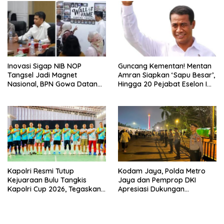
Inovasi Sigap NIB NOP
Guncang Kementan! Mentan
Tangsel Jadi Magnet
Amran Siapkan ‘Sapu Besar’,
Nasional, BPN Gowa Datang
Hingga 20 Pejabat Eselon I
Belajar Percepatan Layanan
Terancam Tersingkir
Pertanahan
Kapolri Resmi Tutup
Kodam Jaya, Polda Metro
Kejuaraan Bulu Tangkis
Jaya dan Pemprop DKI
Kapolri Cup 2026, Tegaskan
Apresiasi Dukungan
Komitmen Polri Dukung
Masyarakat, Seluruh
Prestasi Atlet Nasional
Kegiatan Berjalan Aman dan
Lancar