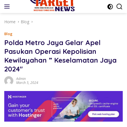
Skip
to
content
Home
Blog
Blog
Polda Metro Jaya Gelar Apel
Pasukan Operasi Kepolisian
Kewilayahan ” Keselamatan Jaya
2024″
Admin
March 5, 2024