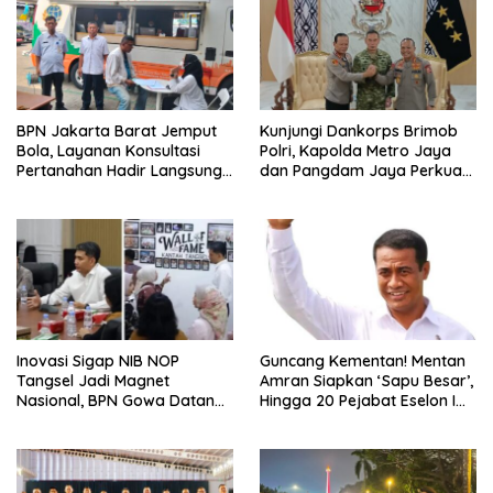
BPN Jakarta Barat Jemput
Kunjungi Dankorps Brimob
Bola, Layanan Konsultasi
Polri, Kapolda Metro Jaya
Pertanahan Hadir Langsung
dan Pangdam Jaya Perkuat
di Tengah Masyarakat
Soliditas TNI-Polri
Inovasi Sigap NIB NOP
Guncang Kementan! Mentan
Tangsel Jadi Magnet
Amran Siapkan ‘Sapu Besar’,
Nasional, BPN Gowa Datang
Hingga 20 Pejabat Eselon I
Belajar Percepatan Layanan
Terancam Tersingkir
Pertanahan