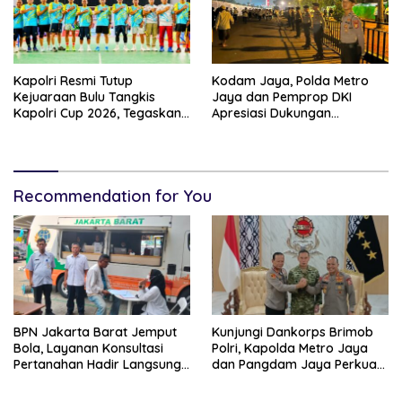
Kapolri Resmi Tutup
Kodam Jaya, Polda Metro
Kejuaraan Bulu Tangkis
Jaya dan Pemprop DKI
Kapolri Cup 2026, Tegaskan
Apresiasi Dukungan
Komitmen Polri Dukung
Masyarakat, Seluruh
Prestasi Atlet Nasional
Kegiatan Berjalan Aman dan
Lancar
Recommendation for You
BPN Jakarta Barat Jemput
Kunjungi Dankorps Brimob
Bola, Layanan Konsultasi
Polri, Kapolda Metro Jaya
Pertanahan Hadir Langsung
dan Pangdam Jaya Perkuat
di Tengah Masyarakat
Soliditas TNI-Polri