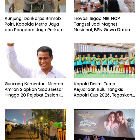
Kunjungi Dankorps Brimob
Inovasi Sigap NIB NOP
Polri, Kapolda Metro Jaya
Tangsel Jadi Magnet
dan Pangdam Jaya Perkuat
Nasional, BPN Gowa Datang
Soliditas TNI-Polri
Belajar Percepatan Layanan
Pertanahan
Guncang Kementan! Mentan
Kapolri Resmi Tutup
Amran Siapkan ‘Sapu Besar’,
Kejuaraan Bulu Tangkis
Hingga 20 Pejabat Eselon I
Kapolri Cup 2026, Tegaskan
Terancam Tersingkir
Komitmen Polri Dukung
Prestasi Atlet Nasional