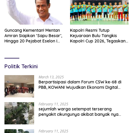
Guncang Kementan! Mentan
Kapolri Resmi Tutup
Amran Siapkan ‘Sapu Besar’,
Kejuaraan Bulu Tangkis
Hingga 20 Pejabat Eselon I
Kapolri Cup 2026, Tegaskan
Terancam Tersingkir
Komitmen Polri Dukung
Prestasi Atlet Nasional
Politik Terkini
March 13, 2025
Berpartisipasi dalam Forum CSW ke-68 di
PBB, KOWANI Wujudkan Ekonomi Digital
Implementasi Asta Cita
February 11, 2025
sejumlah warga setempat terserang
penyakit cikungunya akibat banyak nya
sampah berserakan
February 11, 2025