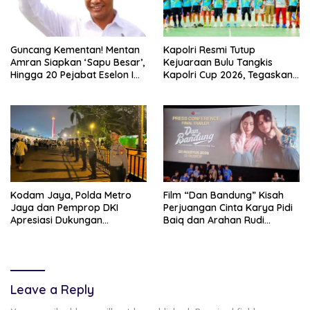
Guncang Kementan! Mentan
Kapolri Resmi Tutup
Amran Siapkan ‘Sapu Besar’,
Kejuaraan Bulu Tangkis
Hingga 20 Pejabat Eselon I
Kapolri Cup 2026, Tegaskan
Terancam Tersingkir
Komitmen Polri Dukung
Prestasi Atlet Nasional
Kodam Jaya, Polda Metro
Film “Dan Bandung” Kisah
Jaya dan Pemprop DKI
Perjuangan Cinta Karya Pidi
Apresiasi Dukungan
Baiq dan Arahan Rudi
Masyarakat, Seluruh
Soedjarwo, Siap Mengaduk
Kegiatan Berjalan Aman dan
Emosi Penonton
Lancar
Leave a Reply