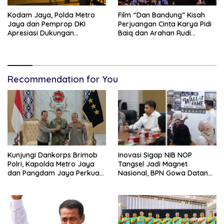
Kodam Jaya, Polda Metro
Film “Dan Bandung” Kisah
Jaya dan Pemprop DKI
Perjuangan Cinta Karya Pidi
Apresiasi Dukungan
Baiq dan Arahan Rudi
Masyarakat, Seluruh
Soedjarwo, Siap Mengaduk
Kegiatan Berjalan Aman dan
Emosi Penonton
Lancar
Recommendation for You
Kunjungi Dankorps Brimob
Inovasi Sigap NIB NOP
Polri, Kapolda Metro Jaya
Tangsel Jadi Magnet
dan Pangdam Jaya Perkuat
Nasional, BPN Gowa Datang
Soliditas TNI-Polri
Belajar Percepatan Layanan
Pertanahan