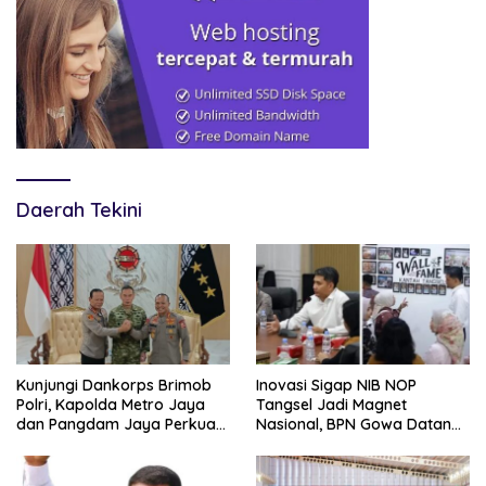
Daerah Tekini
Kunjungi Dankorps Brimob
Inovasi Sigap NIB NOP
Polri, Kapolda Metro Jaya
Tangsel Jadi Magnet
dan Pangdam Jaya Perkuat
Nasional, BPN Gowa Datang
Soliditas TNI-Polri
Belajar Percepatan Layanan
Pertanahan