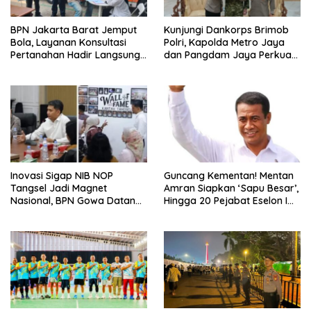
BPN Jakarta Barat Jemput
Kunjungi Dankorps Brimob
Bola, Layanan Konsultasi
Polri, Kapolda Metro Jaya
Pertanahan Hadir Langsung
dan Pangdam Jaya Perkuat
di Tengah Masyarakat
Soliditas TNI-Polri
Inovasi Sigap NIB NOP
Guncang Kementan! Mentan
Tangsel Jadi Magnet
Amran Siapkan ‘Sapu Besar’,
Nasional, BPN Gowa Datang
Hingga 20 Pejabat Eselon I
Belajar Percepatan Layanan
Terancam Tersingkir
Pertanahan