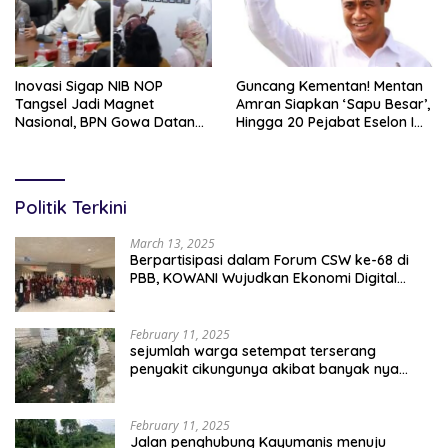
Inovasi Sigap NIB NOP
Guncang Kementan! Mentan
Tangsel Jadi Magnet
Amran Siapkan ‘Sapu Besar’,
Nasional, BPN Gowa Datang
Hingga 20 Pejabat Eselon I
Belajar Percepatan Layanan
Terancam Tersingkir
Pertanahan
Politik Terkini
March 13, 2025
Berpartisipasi dalam Forum CSW ke-68 di
PBB, KOWANI Wujudkan Ekonomi Digital
Implementasi Asta Cita
February 11, 2025
sejumlah warga setempat terserang
penyakit cikungunya akibat banyak nya
sampah berserakan
February 11, 2025
Jalan penghubung Kayumanis menuju