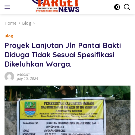
Skip
to
content
Home
Blog
Blog
Proyek Lanjutan Jln Pantai Bakti
Diduga Tidak Sesuai Spesifikasi
Dikeluhkan Warga.
Redaksi
July 15, 2024