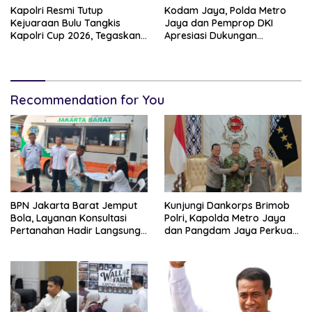
Kapolri Resmi Tutup
Kodam Jaya, Polda Metro
Kejuaraan Bulu Tangkis
Jaya dan Pemprop DKI
Kapolri Cup 2026, Tegaskan
Apresiasi Dukungan
Komitmen Polri Dukung
Masyarakat, Seluruh
Prestasi Atlet Nasional
Kegiatan Berjalan Aman dan
Lancar
Recommendation for You
BPN Jakarta Barat Jemput
Kunjungi Dankorps Brimob
Bola, Layanan Konsultasi
Polri, Kapolda Metro Jaya
Pertanahan Hadir Langsung
dan Pangdam Jaya Perkuat
di Tengah Masyarakat
Soliditas TNI-Polri