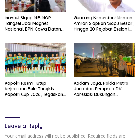
Inovasi Sigap NIB NOP
Guncang Kementan! Mentan
Tangsel Jadi Magnet
Amran Siapkan ‘Sapu Besar’,
Nasional, BPN Gowa Datang
Hingga 20 Pejabat Eselon I
Belajar Percepatan Layanan
Terancam Tersingkir
Pertanahan
Kapolri Resmi Tutup
Kodam Jaya, Polda Metro
Kejuaraan Bulu Tangkis
Jaya dan Pemprop DKI
Kapolri Cup 2026, Tegaskan
Apresiasi Dukungan
Komitmen Polri Dukung
Masyarakat, Seluruh
Prestasi Atlet Nasional
Kegiatan Berjalan Aman dan
Lancar
Leave a Reply
Your email address will not be published.
Required fields are