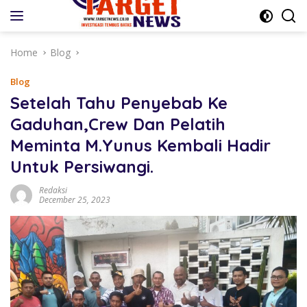
Skip
to
content
Home
Blog
Blog
Setelah Tahu Penyebab Ke
Gaduhan,Crew Dan Pelatih
Meminta M.Yunus Kembali Hadir
Untuk Persiwangi.
Redaksi
December 25, 2023