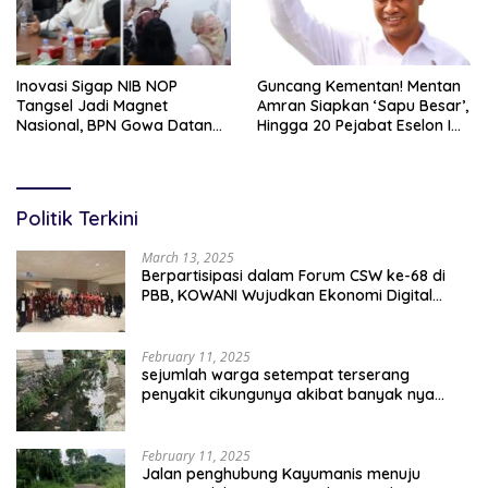
Inovasi Sigap NIB NOP
Guncang Kementan! Mentan
Tangsel Jadi Magnet
Amran Siapkan ‘Sapu Besar’,
Nasional, BPN Gowa Datang
Hingga 20 Pejabat Eselon I
Belajar Percepatan Layanan
Terancam Tersingkir
Pertanahan
Politik Terkini
March 13, 2025
Berpartisipasi dalam Forum CSW ke-68 di
PBB, KOWANI Wujudkan Ekonomi Digital
Implementasi Asta Cita
February 11, 2025
sejumlah warga setempat terserang
penyakit cikungunya akibat banyak nya
sampah berserakan
February 11, 2025
Jalan penghubung Kayumanis menuju