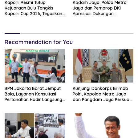
Kapolri Resmi Tutup
Kodam Jaya, Polda Metro
Kejuaraan Bulu Tangkis
Jaya dan Pemprop DKI
Kapolri Cup 2026, Tegaskan
Apresiasi Dukungan
Komitmen Polri Dukung
Masyarakat, Seluruh
Prestasi Atlet Nasional
Kegiatan Berjalan Aman dan
Lancar
Recommendation for You
BPN Jakarta Barat Jemput
Kunjungi Dankorps Brimob
Bola, Layanan Konsultasi
Polri, Kapolda Metro Jaya
Pertanahan Hadir Langsung
dan Pangdam Jaya Perkuat
di Tengah Masyarakat
Soliditas TNI-Polri