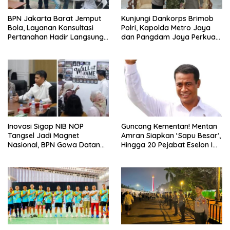
BPN Jakarta Barat Jemput
Kunjungi Dankorps Brimob
Bola, Layanan Konsultasi
Polri, Kapolda Metro Jaya
Pertanahan Hadir Langsung
dan Pangdam Jaya Perkuat
di Tengah Masyarakat
Soliditas TNI-Polri
Inovasi Sigap NIB NOP
Guncang Kementan! Mentan
Tangsel Jadi Magnet
Amran Siapkan ‘Sapu Besar’,
Nasional, BPN Gowa Datang
Hingga 20 Pejabat Eselon I
Belajar Percepatan Layanan
Terancam Tersingkir
Pertanahan