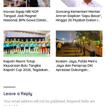
Inovasi Sigap NIB NOP
Guncang Kementan! Mentan
Tangsel Jadi Magnet
Amran Siapkan ‘Sapu Besar’,
Nasional, BPN Gowa Datang
Hingga 20 Pejabat Eselon I
Belajar Percepatan Layanan
Terancam Tersingkir
Pertanahan
Kapolri Resmi Tutup
Kodam Jaya, Polda Metro
Kejuaraan Bulu Tangkis
Jaya dan Pemprop DKI
Kapolri Cup 2026, Tegaskan
Apresiasi Dukungan
Komitmen Polri Dukung
Masyarakat, Seluruh
Prestasi Atlet Nasional
Kegiatan Berjalan Aman dan
Lancar
Leave a Reply
Your email address will not be published.
Required fields are