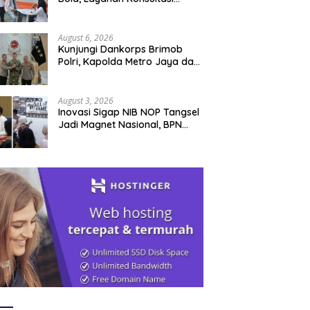
Pertanahan Hadir Langsung di
Tengah Masyarakat
August 6, 2026
Kunjungi Dankorps Brimob
Polri, Kapolda Metro Jaya dan
Pangdam Jaya Perkuat
Soliditas TNI-Polri
August 3, 2026
Inovasi Sigap NIB NOP Tangsel
Jadi Magnet Nasional, BPN
Gowa Datang Belajar
Percepatan Layanan
Pertanahan