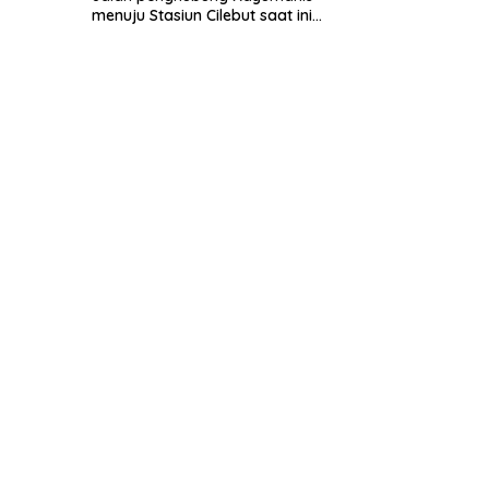
menuju Stasiun Cilebut saat ini
Jalan tersebut kondisinya
rusak parah