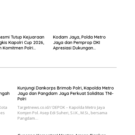
Resmi Tutup Kejuaraan
Kodam Jaya, Polda Metro
gkis Kapolri Cup 2026,
Jaya dan Pemprop DKI
 Komitmen Polri
Apresiasi Dukungan
restasi Atlet Nasional
Masyarakat, Seluruh Kegiatan
Berjalan Aman dan Lancar
Kunjungi Dankorps Brimob Polri, Kapolda Metro
engah
Jaya dan Pangdam Jaya Perkuat Soliditas TNI-
Polri
Kota
Targetnews.co.id// DEPOK – Kapolda Metro Jaya
ses
Komjen Pol. Asep Edi Suheri, S.I.K., M.Si., bersama
Pangdam…