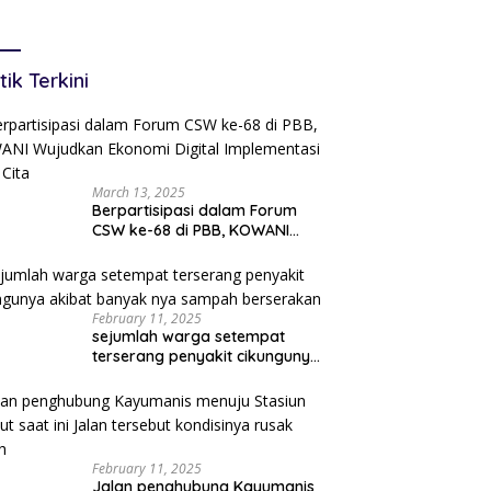
Eselon I Terancam
ng Belajar
Tersingkir
cepatan Layanan
tanahan
tik Terkini
March 13, 2025
Berpartisipasi dalam Forum
CSW ke-68 di PBB, KOWANI
Wujudkan Ekonomi Digital
Implementasi Asta Cita
February 11, 2025
sejumlah warga setempat
terserang penyakit cikungunya
akibat banyak nya sampah
berserakan
February 11, 2025
Jalan penghubung Kayumanis