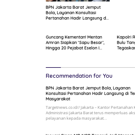
BPN Jakarta Barat Jemput
Bola, Layanan Konsultasi
Pertanahan Hadir Langsung di
Tengah Masyarakat
Guncang Kementan! Mentan
Kapolri 
Amran Siapkan ‘Sapu Besar’,
Bulu Tan
Hingga 20 Pejabat Eselon I
Tegaskan
Terancam Tersingkir
Dukung P
Recommendation for You
BPN Jakarta Barat Jemput Bola, Layanan
Konsultasi Pertanahan Hadir Langsung di T
Masyarakat
Targetnews.co.id// Jakarta – Kantor Pertanahan 
Administrasi Jakarta Barat terus memperluas ak
pelayanan kepada masyarakat…