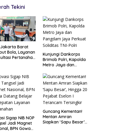
rah Tekini
Jakarta Barat
ut Bola, Layanan
Kunjungi Dankorps
ultasi Pertanahan
Brimob Polri, Kapolda
r Langsung di
Metro Jaya dan
gah Masyarakat
Pangdam Jaya
Perkuat Soliditas TNI-
Polri
Guncang Kementan!
Mentan Amran
asi Sigap NIB NOP
Siapkan ‘Sapu Besar’,
sel Jadi Magnet
Hingga 20 Pejabat
onal, BPN Gowa