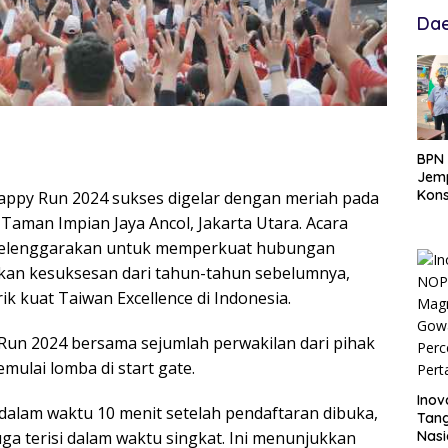
Dae
BPN 
Jemp
Kons
 Happy Run 2024 sukses digelar dengan meriah pada
Hadi
 Taman Impian Jaya Ancol, Jakarta Utara. Acara
Ten
diselenggarakan untuk memperkuat hubungan
tkan kesuksesan dari tahun-tahun sebelumnya,
ik kuat Taiwan Excellence di Indonesia.
Run 2024 bersama sejumlah perwakilan dari pihak
ulai lomba di start gate.
Inov
 dalam waktu 10 menit setelah pendaftaran dibuka,
Tang
ga terisi dalam waktu singkat. Ini menunjukkan
Nasi