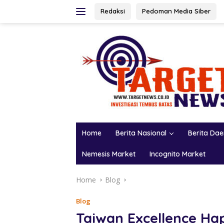
Skip
Redaksi
Pedoman Media Siber
to
content
Home
Berita Nasional
Berita Da
Nemesis Market
Incognito Market
Home
Blog
Blog
Taiwan Excellence Ha