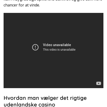
chancer for at vinde.
Hvordan man vælger det rigtige
udenlandske casino