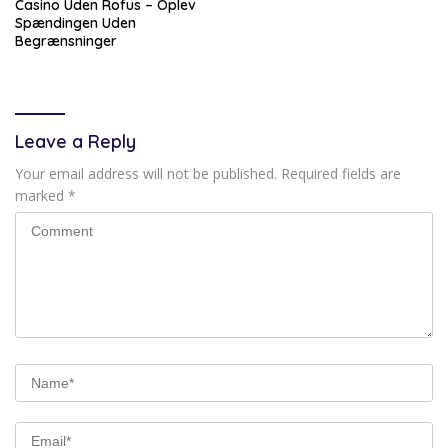
Casino Uden Rofus – Oplev
Spændingen Uden
Begrænsninger
Leave a Reply
Your email address will not be published.
Required fields are
marked
*