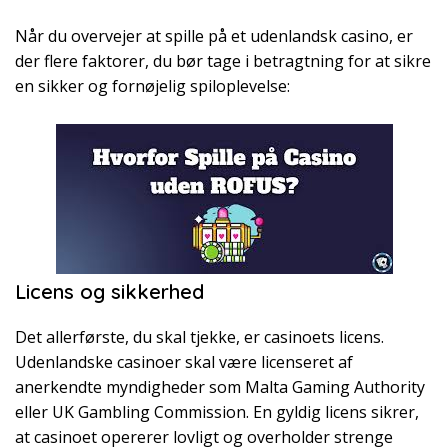
Når du overvejer at spille på et udenlandsk casino, er
der flere faktorer, du bør tage i betragtning for at sikre
en sikker og fornøjelig spiloplevelse:
Licens og sikkerhed
Det allerførste, du skal tjekke, er casinoets licens.
Udenlandske casinoer skal være licenseret af
anerkendte myndigheder som Malta Gaming Authority
eller UK Gambling Commission. En gyldig licens sikrer,
at casinoet opererer lovligt og overholder strenge