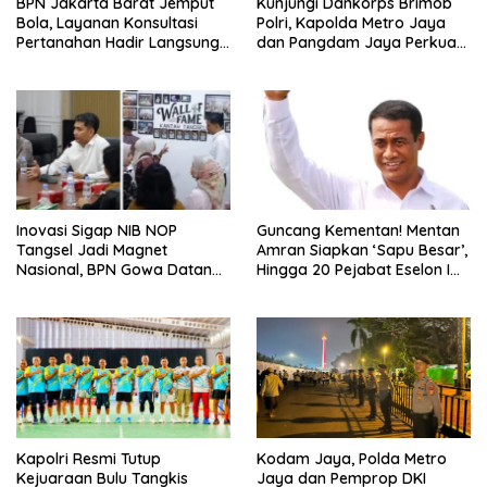
BPN Jakarta Barat Jemput
Kunjungi Dankorps Brimob
Bola, Layanan Konsultasi
Polri, Kapolda Metro Jaya
Pertanahan Hadir Langsung
dan Pangdam Jaya Perkuat
di Tengah Masyarakat
Soliditas TNI-Polri
Inovasi Sigap NIB NOP
Guncang Kementan! Mentan
Tangsel Jadi Magnet
Amran Siapkan ‘Sapu Besar’,
Nasional, BPN Gowa Datang
Hingga 20 Pejabat Eselon I
Belajar Percepatan Layanan
Terancam Tersingkir
Pertanahan
Kapolri Resmi Tutup
Kodam Jaya, Polda Metro
Kejuaraan Bulu Tangkis
Jaya dan Pemprop DKI