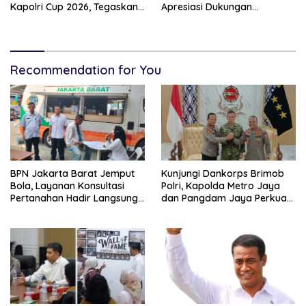
Kapolri Cup 2026, Tegaskan
Apresiasi Dukungan
Komitmen Polri Dukung
Masyarakat, Seluruh
Prestasi Atlet Nasional
Kegiatan Berjalan Aman dan
Lancar
Recommendation for You
BPN Jakarta Barat Jemput
Kunjungi Dankorps Brimob
Bola, Layanan Konsultasi
Polri, Kapolda Metro Jaya
Pertanahan Hadir Langsung
dan Pangdam Jaya Perkuat
di Tengah Masyarakat
Soliditas TNI-Polri