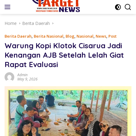
Skip
to
content
Home
Berita Daerah
Berita Daerah
,
Berita Nasional
,
Blog
,
Nasional
,
News
,
Post
Warung Kopi Klotok Cisarua Jadi
Kenangan AJB Setelah Lelah Giat
Rapat Evaluasi
Admin
May 9, 2026