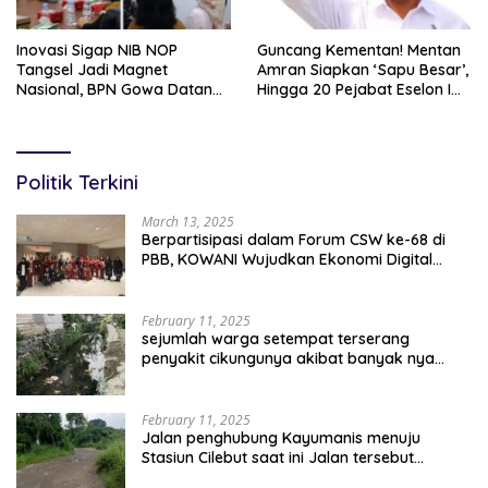
Inovasi Sigap NIB NOP
Guncang Kementan! Mentan
Tangsel Jadi Magnet
Amran Siapkan ‘Sapu Besar’,
Nasional, BPN Gowa Datang
Hingga 20 Pejabat Eselon I
Belajar Percepatan Layanan
Terancam Tersingkir
Pertanahan
Politik Terkini
March 13, 2025
Berpartisipasi dalam Forum CSW ke-68 di
PBB, KOWANI Wujudkan Ekonomi Digital
Implementasi Asta Cita
February 11, 2025
sejumlah warga setempat terserang
penyakit cikungunya akibat banyak nya
sampah berserakan
February 11, 2025
Jalan penghubung Kayumanis menuju
Stasiun Cilebut saat ini Jalan tersebut
kondisinya rusak parah