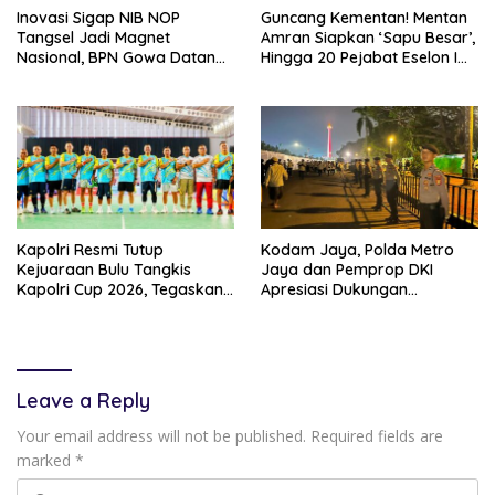
Inovasi Sigap NIB NOP
Guncang Kementan! Mentan
Tangsel Jadi Magnet
Amran Siapkan ‘Sapu Besar’,
Nasional, BPN Gowa Datang
Hingga 20 Pejabat Eselon I
Belajar Percepatan Layanan
Terancam Tersingkir
Pertanahan
Kapolri Resmi Tutup
Kodam Jaya, Polda Metro
Kejuaraan Bulu Tangkis
Jaya dan Pemprop DKI
Kapolri Cup 2026, Tegaskan
Apresiasi Dukungan
Komitmen Polri Dukung
Masyarakat, Seluruh
Prestasi Atlet Nasional
Kegiatan Berjalan Aman dan
Lancar
Leave a Reply
Your email address will not be published.
Required fields are
marked
*