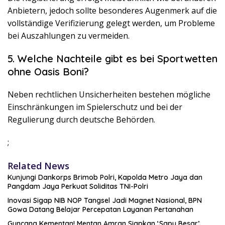
Anbietern, jedoch sollte besonderes Augenmerk auf die
vollständige Verifizierung gelegt werden, um Probleme
bei Auszahlungen zu vermeiden.
5. Welche Nachteile gibt es bei Sportwetten
ohne Oasis Boni?
Neben rechtlichen Unsicherheiten bestehen mögliche
Einschränkungen im Spielerschutz und bei der
Regulierung durch deutsche Behörden.
;
Related News
Kunjungi Dankorps Brimob Polri, Kapolda Metro Jaya dan
Pangdam Jaya Perkuat Soliditas TNI-Polri
Inovasi Sigap NIB NOP Tangsel Jadi Magnet Nasional, BPN
Gowa Datang Belajar Percepatan Layanan Pertanahan
Guncang Kementan! Mentan Amran Siapkan ‘Sapu Besar’,