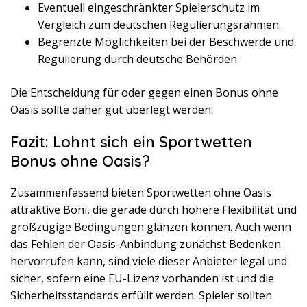
Eventuell eingeschränkter Spielerschutz im
Vergleich zum deutschen Regulierungsrahmen.
Begrenzte Möglichkeiten bei der Beschwerde und
Regulierung durch deutsche Behörden.
Die Entscheidung für oder gegen einen Bonus ohne
Oasis sollte daher gut überlegt werden.
Fazit: Lohnt sich ein Sportwetten
Bonus ohne Oasis?
Zusammenfassend bieten Sportwetten ohne Oasis
attraktive Boni, die gerade durch höhere Flexibilität und
großzügige Bedingungen glänzen können. Auch wenn
das Fehlen der Oasis-Anbindung zunächst Bedenken
hervorrufen kann, sind viele dieser Anbieter legal und
sicher, sofern eine EU-Lizenz vorhanden ist und die
Sicherheitsstandards erfüllt werden. Spieler sollten