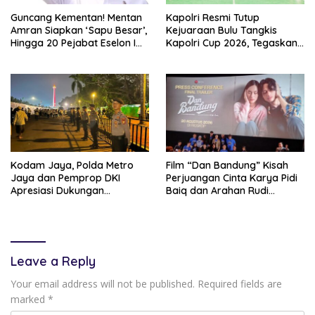
Guncang Kementan! Mentan
Kapolri Resmi Tutup
Amran Siapkan ‘Sapu Besar’,
Kejuaraan Bulu Tangkis
Hingga 20 Pejabat Eselon I
Kapolri Cup 2026, Tegaskan
Terancam Tersingkir
Komitmen Polri Dukung
Prestasi Atlet Nasional
Kodam Jaya, Polda Metro
Film “Dan Bandung” Kisah
Jaya dan Pemprop DKI
Perjuangan Cinta Karya Pidi
Apresiasi Dukungan
Baiq dan Arahan Rudi
Masyarakat, Seluruh
Soedjarwo, Siap Mengaduk
Kegiatan Berjalan Aman dan
Emosi Penonton
Lancar
Leave a Reply
Your email address will not be published.
Required fields are
marked
*