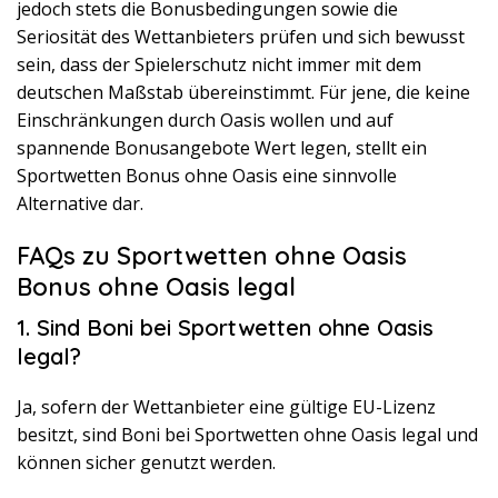
jedoch stets die Bonusbedingungen sowie die
Seriosität des Wettanbieters prüfen und sich bewusst
sein, dass der Spielerschutz nicht immer mit dem
deutschen Maßstab übereinstimmt. Für jene, die keine
Einschränkungen durch Oasis wollen und auf
spannende Bonusangebote Wert legen, stellt ein
Sportwetten Bonus ohne Oasis eine sinnvolle
Alternative dar.
FAQs zu Sportwetten ohne Oasis
Bonus ohne Oasis legal
1. Sind Boni bei Sportwetten ohne Oasis
legal?
Ja, sofern der Wettanbieter eine gültige EU-Lizenz
besitzt, sind Boni bei Sportwetten ohne Oasis legal und
können sicher genutzt werden.