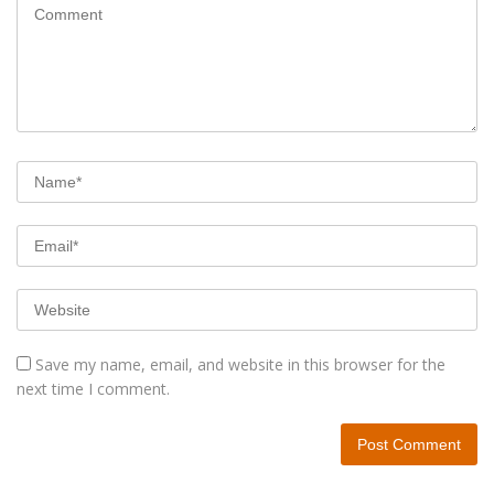
Save my name, email, and website in this browser for the
next time I comment.