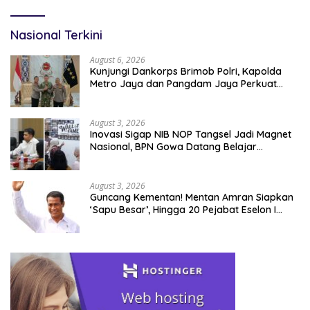
Nasional Terkini
August 6, 2026
Kunjungi Dankorps Brimob Polri, Kapolda
Metro Jaya dan Pangdam Jaya Perkuat
Soliditas TNI-Polri
August 3, 2026
Inovasi Sigap NIB NOP Tangsel Jadi Magnet
Nasional, BPN Gowa Datang Belajar
Percepatan Layanan Pertanahan
August 3, 2026
Guncang Kementan! Mentan Amran Siapkan
‘Sapu Besar’, Hingga 20 Pejabat Eselon I
Terancam Tersingkir