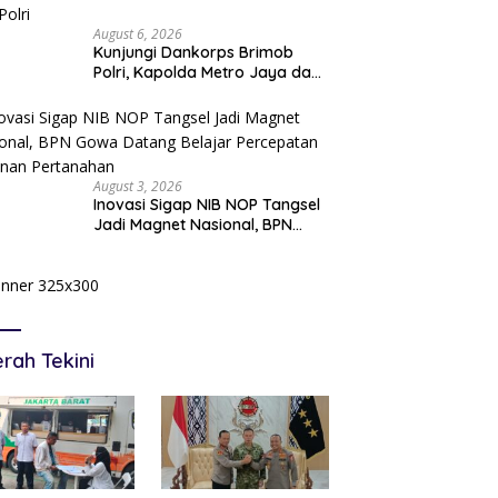
cam Tersingkir
Dukung Prestasi Atlet Nasional
M
August 6, 2026
B
Kunjungi Dankorps Brimob
Polri, Kapolda Metro Jaya dan
Pangdam Jaya Perkuat
Soliditas TNI-Polri
August 3, 2026
Inovasi Sigap NIB NOP Tangsel
Jadi Magnet Nasional, BPN
Gowa Datang Belajar
Percepatan Layanan
Pertanahan
rah Tekini