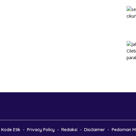
Kode Etik
Privacy Policy
Redaksi
Disclaimer
Pedoman Me