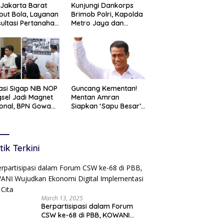
Jakarta Barat
Kunjungi Dankorps
ut Bola, Layanan
Brimob Polri, Kapolda
ultasi Pertanahan
Metro Jaya dan
r Langsung di
Pangdam Jaya
gah Masyarakat
Perkuat Soliditas TNI-
Polri
asi Sigap NIB NOP
Guncang Kementan!
sel Jadi Magnet
Mentan Amran
onal, BPN Gowa
Siapkan ‘Sapu Besar’,
ng Belajar
Hingga 20 Pejabat
cepatan Layanan
Eselon I Terancam
tanahan
Tersingkir
tik Terkini
March 13, 2025
Berpartisipasi dalam Forum
CSW ke-68 di PBB, KOWANI