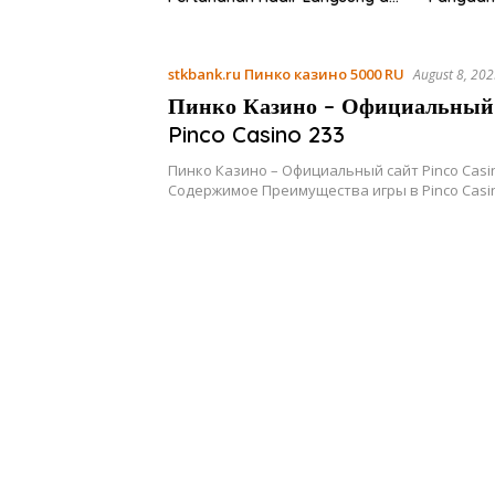
 dengan Beragam
Tengah Masyarakat
Soliditas
rik
stkbank.ru Пинко казино 5000 RU
August 8, 20
Пинко Казино – Официальный
Pinco Casino 233
Пинко Казино – Официальный сайт Pinco Casin
Содержимое Преимущества игры в Pinco Cas