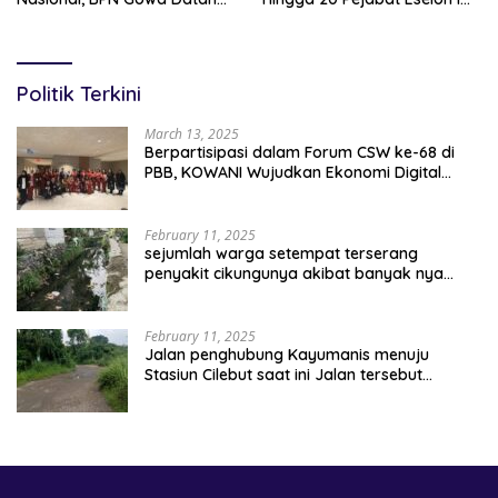
Belajar Percepatan Layanan
Terancam Tersingkir
Pertanahan
Politik Terkini
March 13, 2025
Berpartisipasi dalam Forum CSW ke-68 di
PBB, KOWANI Wujudkan Ekonomi Digital
Implementasi Asta Cita
February 11, 2025
sejumlah warga setempat terserang
penyakit cikungunya akibat banyak nya
sampah berserakan
February 11, 2025
Jalan penghubung Kayumanis menuju
Stasiun Cilebut saat ini Jalan tersebut
kondisinya rusak parah