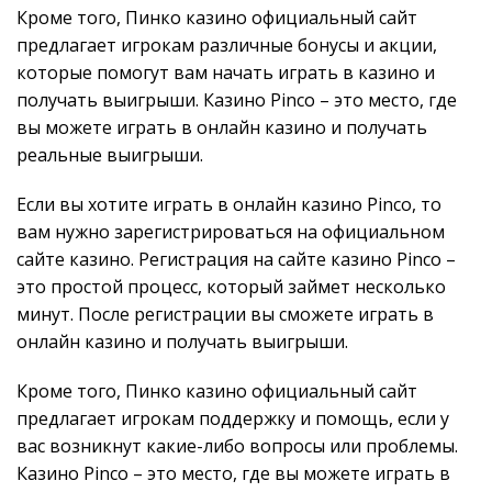
Кроме того, Пинко казино официальный сайт
предлагает игрокам различные бонусы и акции,
которые помогут вам начать играть в казино и
получать выигрыши. Казино Pinco – это место, где
вы можете играть в онлайн казино и получать
реальные выигрыши.
Если вы хотите играть в онлайн казино Pinco, то
вам нужно зарегистрироваться на официальном
сайте казино. Регистрация на сайте казино Pinco –
это простой процесс, который займет несколько
минут. После регистрации вы сможете играть в
онлайн казино и получать выигрыши.
Кроме того, Пинко казино официальный сайт
предлагает игрокам поддержку и помощь, если у
вас возникнут какие-либо вопросы или проблемы.
Казино Pinco – это место, где вы можете играть в