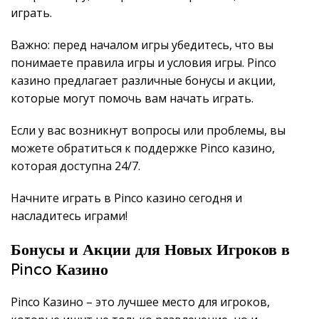
играть.
Важно: перед началом игры убедитесь, что вы
понимаете правила игры и условия игры. Pinco
казино предлагает различные бонусы и акции,
которые могут помочь вам начать играть.
Если у вас возникнут вопросы или проблемы, вы
можете обратиться к поддержке Pinco казино,
которая доступна 24/7.
Начните играть в Pinco казино сегодня и
насладитесь играми!
Бонусы и Акции для Новых Игроков в
Pinco Казино
Pinco Казино – это лучшее место для игроков,