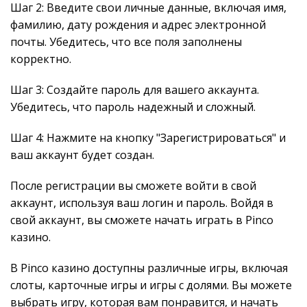
Шаг 2: Введите свои личные данные, включая имя,
фамилию, дату рождения и адрес электронной
почты. Убедитесь, что все поля заполнены
корректно.
Шаг 3: Создайте пароль для вашего аккаунта.
Убедитесь, что пароль надежный и сложный.
Шаг 4: Нажмите на кнопку "Зарегистрироваться" и
ваш аккаунт будет создан.
После регистрации вы сможете войти в свой
аккаунт, используя ваш логин и пароль. Войдя в
свой аккаунт, вы сможете начать играть в Pinco
казино.
В Pinco казино доступны различные игры, включая
слоты, карточные игры и игры с долями. Вы можете
выбрать игру, которая вам понравится, и начать