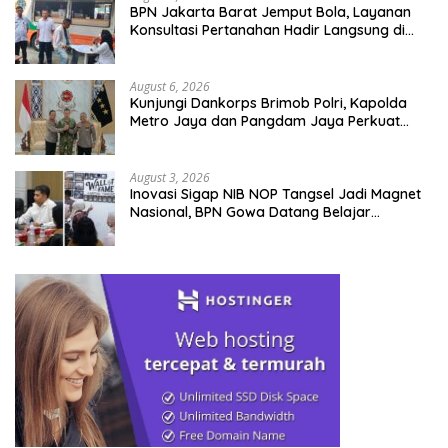
BPN Jakarta Barat Jemput Bola, Layanan
Konsultasi Pertanahan Hadir Langsung di
Tengah Masyarakat
August 6, 2026
Kunjungi Dankorps Brimob Polri, Kapolda
Metro Jaya dan Pangdam Jaya Perkuat
Soliditas TNI-Polri
August 3, 2026
Inovasi Sigap NIB NOP Tangsel Jadi Magnet
Nasional, BPN Gowa Datang Belajar
Percepatan Layanan Pertanahan