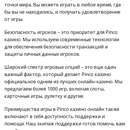
точки мира. Вы можете играть в любое время, где
бы вы не находились, и получать удовлетворение
от игры.
Безопасность игроков – это приоритет для Pinco
казино. Мы используем современные технологии
для обеспечения безопасности транзакций и
защиты личных данных игроков.
Широкий спектр игровых опций – это еще один
важный фактор, который делает Pinco казино
официальное одним из лучших онлайн-казино. Мы
предлагаем более 1000 игр, включая слоты,
карточные игры, рулетку и другие.
Преимущества игры в Pinco казино онлайн также
включают в себя доступность поддержки и
помощи. Наш экипаж поддержки готов помочь вам