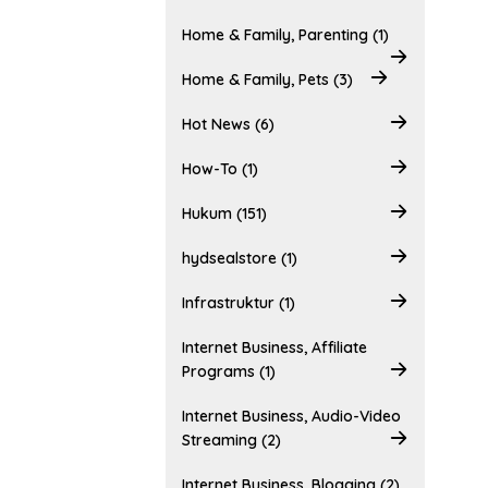
Home & Family, Parenting (1)
Home & Family, Pets (3)
Hot News (6)
How-To (1)
Hukum (151)
hydsealstore (1)
Infrastruktur (1)
Internet Business, Affiliate
Programs (1)
Internet Business, Audio-Video
Streaming (2)
Internet Business, Blogging (2)