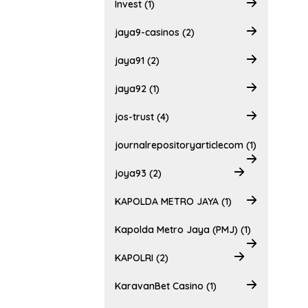
Invest (1)
jaya9-casinos (2)
jaya91 (2)
jaya92 (1)
jos-trust (4)
journalrepositoryarticlecom (1)
joya93 (2)
KAPOLDA METRO JAYA (1)
Kapolda Metro Jaya (PMJ) (1)
KAPOLRI (2)
KaravanBet Casino (1)