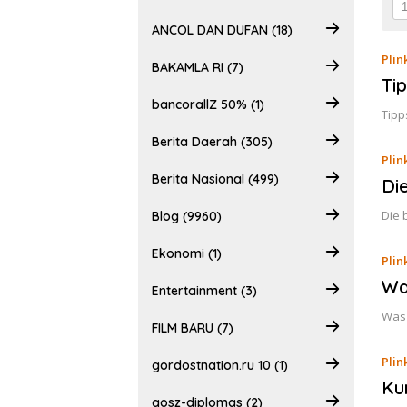
ANCOL DAN DUFAN (18)
Plin
BAKAMLA RI (7)
Ti
bancorallZ 50% (1)
Tipp
Berita Daerah (305)
Plin
Berita Nasional (499)
Di
Die 
Blog (9960)
Ekonomi (1)
Plin
Wa
Entertainment (3)
Was 
FILM BARU (7)
Plin
gordostnation.ru 10 (1)
Ku
gosz-diplomas (2)