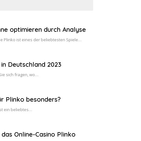
inne optimieren durch Analyse
 Plinko ist eines der beliebtesten Spiele…
 in Deutschland 2023
Sie sich fragen, wo…
ür Plinko besonders?
st ein beliebtes…
 das Online-Casino Plinko