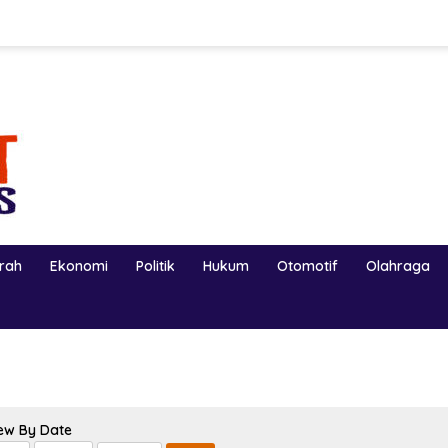
erah
Ekonomi
Politik
Hukum
Otomotif
Olahraga
ew By Date